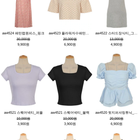
aw4524 패턴랩원피스_핑크
aw4523 플라워자수패턴튜닉_베이지
aw4522 스터드장식티_그레이
30,000원
20,000원
13,000원
9,900원
6,900원
4,900원
aw4521 스퀘어넥티_퍼플
aw4521 스퀘어넥티_블랙
aw4520 뒷지퍼셔링튜닉_블루
10,000원
10,000원
20,000원
3,900원
3,900원
6,900원