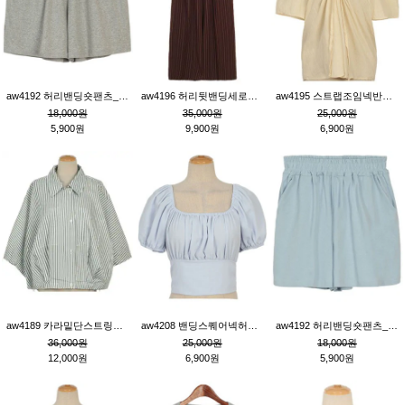
aw4192 허리밴딩숏팬츠_그레이
aw4196 허리뒷밴딩세로줄핀턱와이드팬츠_브라운
aw4195 스트랩조임넥반소매블라우스_연베이지
18,000원
35,000원
25,000원
5,900원
9,900원
6,900원
aw4189 카라밑단스트링세로줄오버핏블라우스_크림
aw4208 밴딩스퀘어넥허리뒷트임블라우스_블루
aw4192 허리밴딩숏팬츠_블루
36,000원
25,000원
18,000원
12,000원
6,900원
5,900원