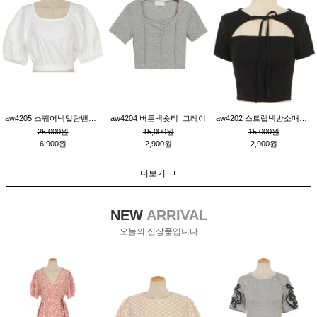
aw4205 스퀘어넥밑단밴딩숏블라우스_크림
aw4204 버튼넥숏티_그레이
aw4202 스트랩넥반소매숏티_블랙
25,000원
15,000원
15,000원
6,900원
2,900원
2,900원
더보기 +
NEW
ARRIVAL
오늘의 신상품입니다