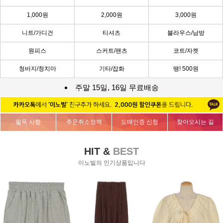
1,000원
2,000원
3,000원
니트/가디건
티셔츠
블라우스/남방
원피스
스커트/팬츠
코트/자켓
청바지/청치마
기타/잡화
땡! 500원
주말 15일, 16일 무료배송
필독 사항
주문취소정책
도매인증 신청
찾아오시는 길
HIT &
BEST
이노빌의 인기상품입니다