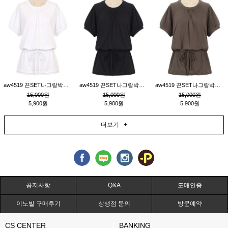
aw4519 끈SET나그랑박시티_크림
aw4519 끈SET나그랑박시티_블랙
aw4519 끈SET나그랑박시티_브라운
15,000원
15,000원
15,000원
5,900원
5,900원
5,900원
더보기 +
공지사항
Q&A
도매인증
이노빌 구매후기
상생점 문의
방문예약
CS CENTER
BANKING