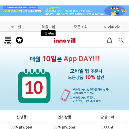
로그인
회원가입
주문조회
마이페이지
6종 쿠폰
신상품
인기상품
낱장코너
30% 할인상품
50% 할인상품
5,000원