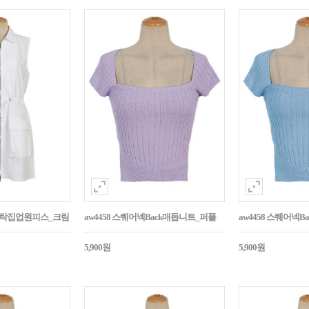
바스락집업원피스_크림
aw4458 스퀘어넥Back매듭니트_퍼플
aw4458 스퀘어넥
5,900원
5,900원