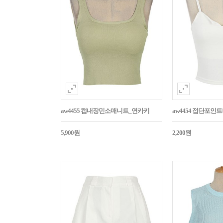
aw4455 캡내장민소매니트_연카키
aw4454 접단포인
5,900원
2,200원