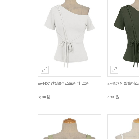
aw4457 언발숄더스트링티_크림
aw4457 언발숄
3,900원
3,900원