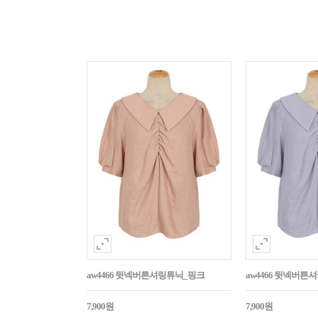
aw4466 뒷넥버튼셔링튜닉_핑크
aw4466 뒷넥버튼
7,900원
7,900원