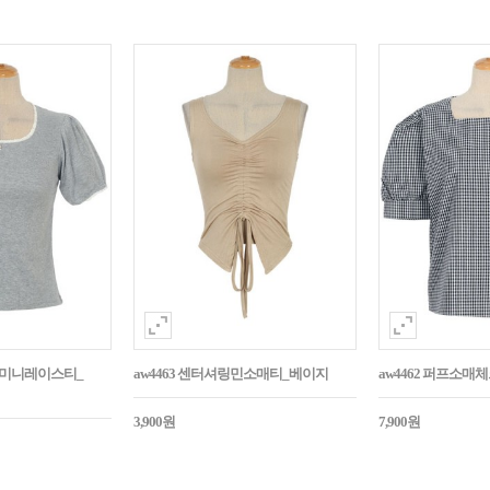
던트미니레이스티_
aw4463 센터셔링민소매티_베이지
aw4462 퍼프소
3,900원
7,900원