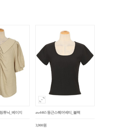
튼셔링튜닉_베이지
aw4465 둥근스퀘어넥티_블랙
3,900원