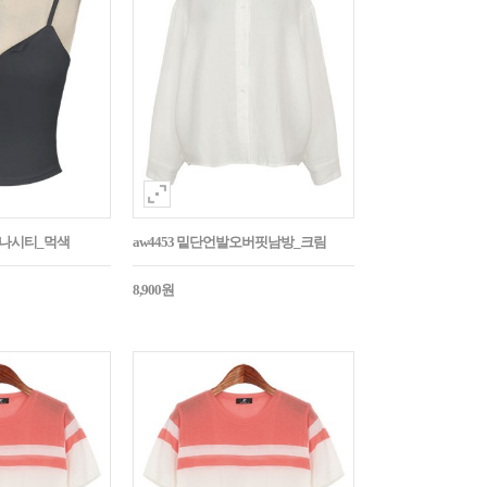
트나시티_먹색
aw4453 밑단언발오버핏남방_크림
8,900원