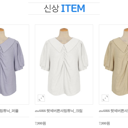
셔링튜닉_퍼플
aw4466 뒷넥버튼셔링튜닉_크림
aw4466 뒷넥버
7,900원
7,900원