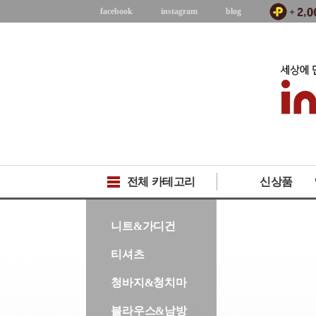
facebook
instagram
blog
전체 카테고리
신상품
-->
니트&가디건
티셔츠
청바지&청치마
블라우스&남방