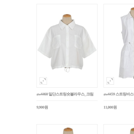
aw4460 밑단스트링숏블라우스_크림
aw4459 스트링
9,900원
11,000원