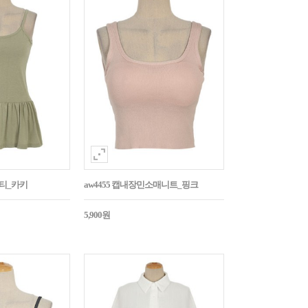
시티_카키
aw4455 캡내장민소매니트_핑크
5,900원