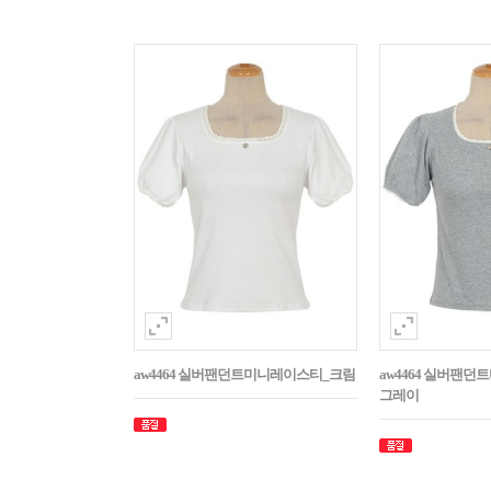
aw4464 실버팬던트미니레이스티_크림
aw4464 실버팬
그레이