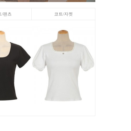
/팬츠
코트/자켓