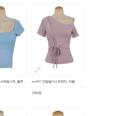
Back매듭니트_블루
aw4457 언발숄더스트링티_퍼플
3,900원