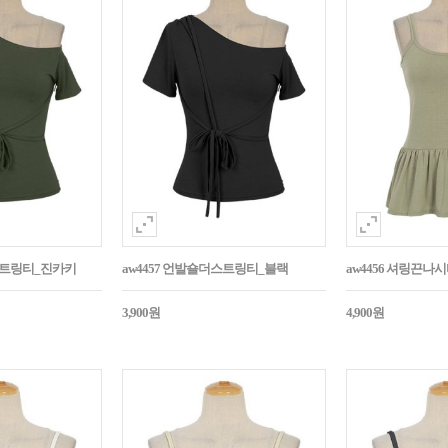
더스트링티_진카키
aw4457 언발숄더스트링티_블랙
aw4456 셔링끈나
3,900원
4,900원