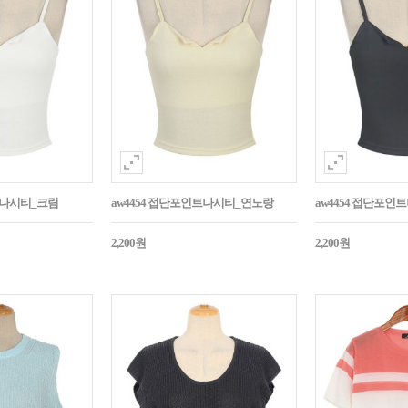
트나시티_크림
aw4454 접단포인트나시티_연노랑
aw4454 접단포인
2,200원
2,200원