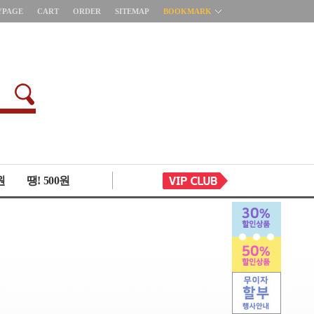
YPAGE
CART
ORDER
SITEMAP
BOOKMARK
원
땡! 500원