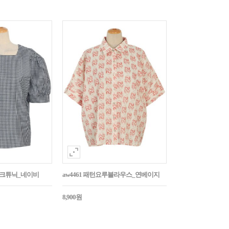
매체크튜닉_네이비
aw4461 패턴요루블라우스_연베이지
8,900원