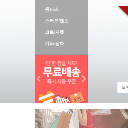
원피스
스커트/팬츠
코트/자켓
기타/잡화
모바