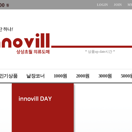
LOGIN
JOIN
M
* 주문취소 제한 *
* 상품up-date시간 *
인기상품
낱장코너
1000원
2000원
3000원
5000