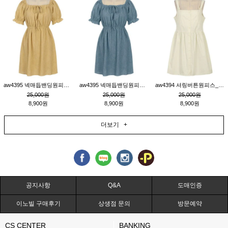
aw4395 넥매듭밴딩원피스_연겨자
aw4395 넥매듭밴딩원피스_블루
aw4394 셔링버튼원피스_연베이지
25,000원
25,000원
25,000원
8,900원
8,900원
8,900원
더보기 +
공지사항
Q&A
도매인증
이노빌 구매후기
상생점 문의
방문예약
CS CENTER
BANKING