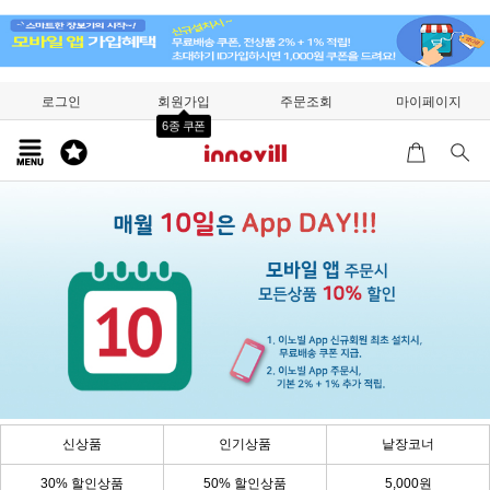
로그인
회원가입
주문조회
마이페이지
6종 쿠폰
신상품
인기상품
낱장코너
30% 할인상품
50% 할인상품
5,000원