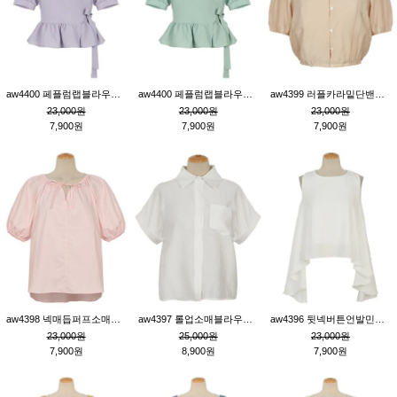
aw4400 페플럼랩블라우스_퍼플
aw4400 페플럼랩블라우스_민트
aw4399 러플카라밑단밴딩블라우스_연살구
23,000원
23,000원
23,000원
7,900원
7,900원
7,900원
aw4398 넥매듭퍼프소매튜닉_핑크
aw4397 롤업소매블라우스_크림
aw4396 뒷넥버튼언발민소매튜닉_크림
23,000원
25,000원
23,000원
7,900원
8,900원
7,900원