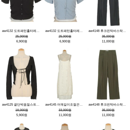
aw4132 도트패턴홀터레이어드St잔골지티_블랙
aw4132 도트패턴홀터레이어드St잔골지티_블루
aw4148 후크핀턱바스락팬츠_챠콜S
25,000원
25,000원
35,000원
6,900원
6,900원
11,000원
aw4125 끝단박음질스트랩오픈환편니트가디건_블랙
aw4145 어깨길이조절끈나시레이스러플원피스_아이보리
aw4148 후크핀턱바스락팬츠_카키M
18,000원
33,000원
35,000원
5,900원
11,000원
11,000원