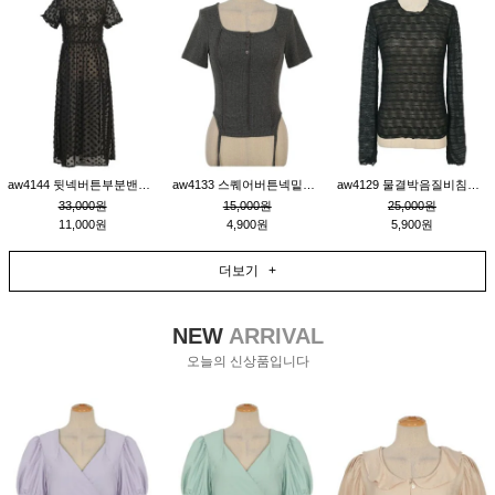
aw4144 뒷넥버튼부분밴딩레이어드비침원피스_블랙
aw4133 스퀘어버튼넥밑단줄잔골지환편티_챠콜
aw4129 물결박음질비침스판티_블랙
33,000원
15,000원
25,000원
11,000원
4,900원
5,900원
더보기 +
NEW
ARRIVAL
오늘의 신상품입니다