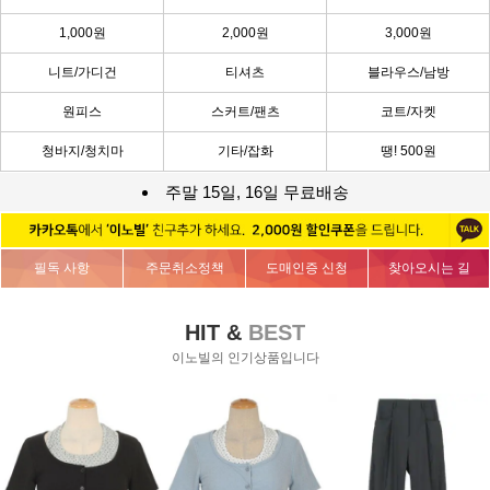
1,000원
2,000원
3,000원
니트/가디건
티셔츠
블라우스/남방
원피스
스커트/팬츠
코트/자켓
청바지/청치마
기타/잡화
땡! 500원
주말 15일, 16일 무료배송
필독 사항
주문취소정책
도매인증 신청
찾아오시는 길
HIT &
BEST
이노빌의 인기상품입니다