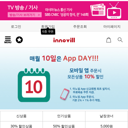
로그인
회원가입
주문조회
마이페이지
6종 쿠폰
신상품
인기상품
낱장코너
30% 할인상품
50% 할인상품
5,000원