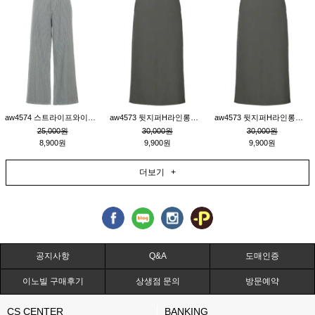
aw4574 스트라이프와이드팬츠_챠콜M
aw4573 뒷지퍼H라인롱스커트_연고동M
aw4573 뒷지퍼H라인롱스커트_연고동S
25,000원
30,000원
30,000원
8,900원
9,900원
9,900원
더보기 +
공지사항
Q&A
도매인증
이노빌 구매후기
상생점 문의
방문예약
CS CENTER
BANKING