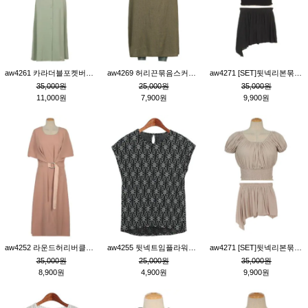
aw4261 카라더블포켓버튼원피스_카키
aw4269 허리끈묶음스커트_카키
aw4271 [SET]뒷넥리본묶음부분밴딩숏블라우스&허리밴딩스커트팬츠_블랙
35,000원
25,000원
35,000원
11,000원
7,900원
9,900원
aw4252 라운드허리버클원피스_핑크
aw4255 뒷넥트임플라워패턴티_블랙
aw4271 [SET]뒷넥리본묶음부분밴딩숏블라우스&허리밴딩스커트팬츠_베이지
35,000원
25,000원
35,000원
8,900원
4,900원
9,900원