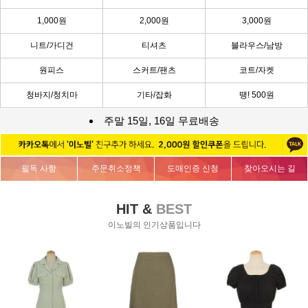
1,000원
2,000원
3,000원
니트/가디건
티셔츠
블라우스/남방
원피스
스커트/팬츠
코트/자켓
청바지/청치마
기타/잡화
땡! 500원
주말 15일, 16일 무료배송
필독 사항
주문취소정책
도매인증 신청
찾아오시는 길
HIT &
BEST
이노빌의 인기상품입니다