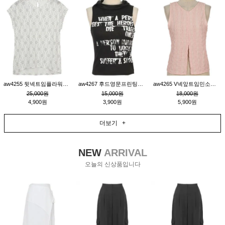
aw4255 뒷넥트임플라워패턴티_크림
aw4267 후드영문프린팅민소매티_블랙
aw4265 V넥앞트임민소매티블라우스_핑크
25,000원
15,000원
18,000원
4,900원
3,900원
5,900원
더보기 +
NEW
ARRIVAL
오늘의 신상품입니다