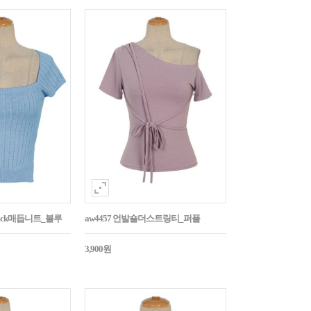
Back매듭니트_블루
aw4457 언발숄더스트링티_퍼플
3,900원