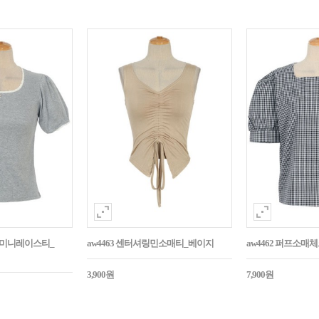
던트미니레이스티_
aw4463 센터셔링민소매티_베이지
aw4462 퍼프소
3,900원
7,900원