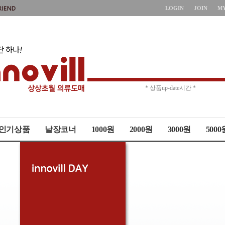
LOGIN
JOIN
M
* 주문취소 제한 *
* 상품up-date시간 *
인기상품
낱장코너
1000원
2000원
3000원
5000