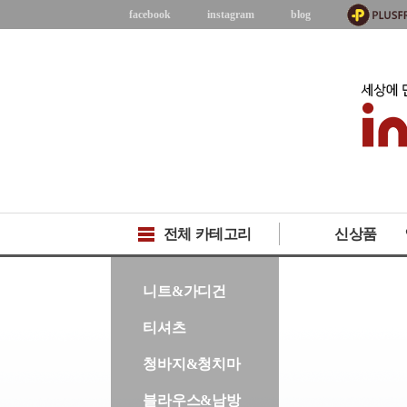
facebook
instagram
blog
전체 카테고리
신상품
-->
니트&가디건
티셔츠
청바지&청치마
블라우스&남방