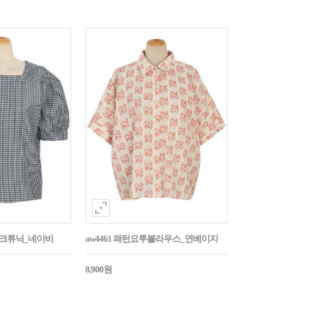
매체크튜닉_네이비
aw4461 패턴요루블라우스_연베이지
8,900원