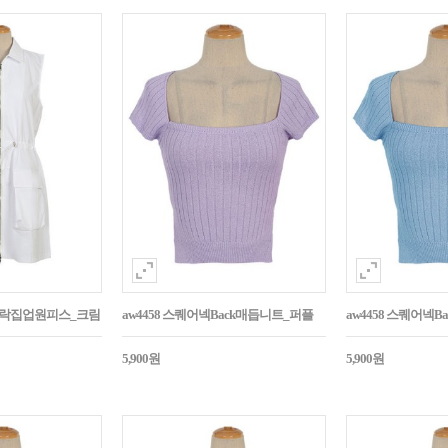
바스락집업원피스_크림
aw4458 스퀘어넥Back매듭니트_퍼플
aw4458 스퀘어넥
5,900원
5,900원