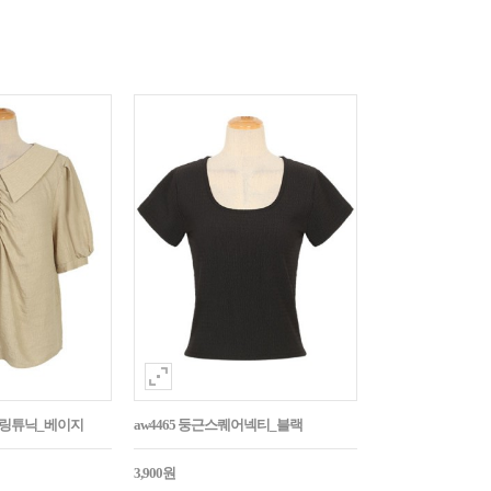
튼셔링튜닉_베이지
aw4465 둥근스퀘어넥티_블랙
3,900원