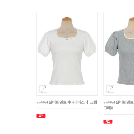
aw4464 실버팬던트미니레이스티_크림
aw4464 실버팬
그레이