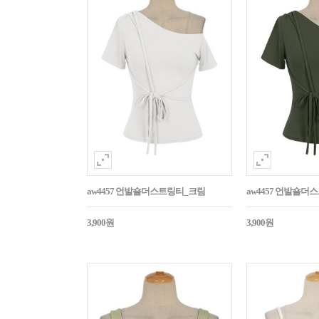
aw4457 언발숄더스트링티_크림
aw4457 언발숄
3,900원
3,900원