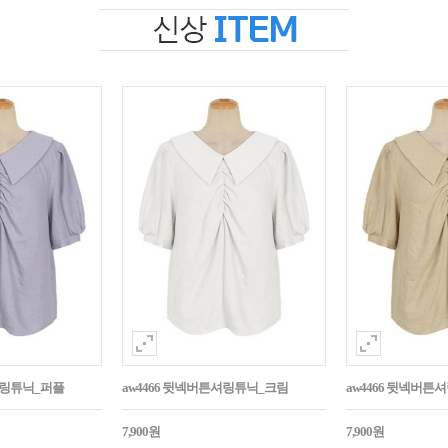
셔링튜닉_퍼플
aw4466 뒷넥버튼셔링튜닉_크림
aw4466 뒷넥버
7,900원
7,900원