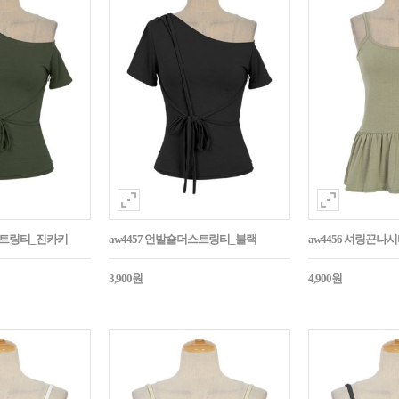
더스트링티_진카키
aw4457 언발숄더스트링티_블랙
aw4456 셔링끈나
3,900원
4,900원