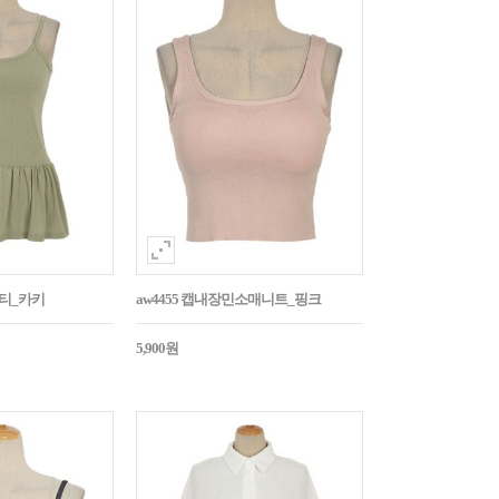
시티_카키
aw4455 캡내장민소매니트_핑크
5,900원