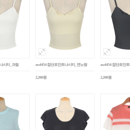
트나시티_크림
aw4454 접단포인트나시티_연노랑
aw4454 접단포인
2,200원
2,200원