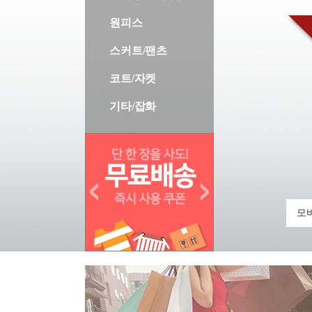
원피스
스커트/팬츠
코트/자켓
기타/잡화
모바