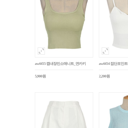
aw4455 캡내장민소매니트_연카키
aw4454 접단포인
5,900원
2,200원