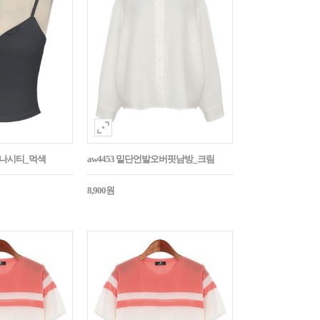
트나시티_먹색
aw4453 밑단언발오버핏남방_크림
8,900원