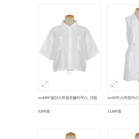
aw4460 밑단스트링숏블라우스_크림
aw4459 스트링
9,900원
11,000원