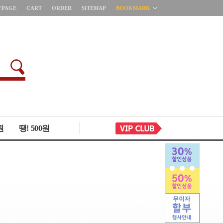
YPAGE
CART
ORDER
SITEMAP
BOOKMARK
원
땡! 500원