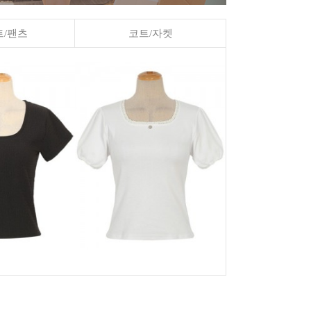
/팬츠
코트/자켓