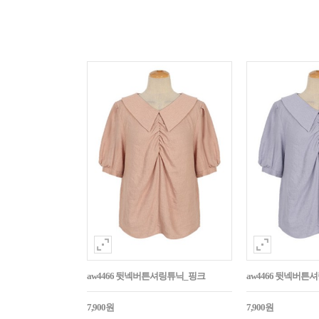
aw4466 뒷넥버튼셔링튜닉_핑크
aw4466 뒷넥버튼
7,900원
7,900원