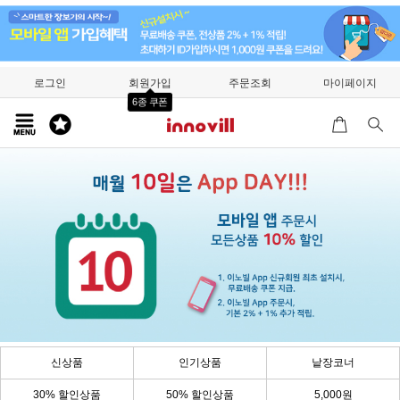
로그인
회원가입
주문조회
마이페이지
6종 쿠폰
신상품
인기상품
낱장코너
30% 할인상품
50% 할인상품
5,000원