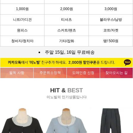
1,000원
2,000원
3,000원
니트/가디건
티셔츠
블라우스/남방
원피스
스커트/팬츠
코트/자켓
청바지/청치마
기타/잡화
땡! 500원
주말 15일, 16일 무료배송
필독 사항
주문취소정책
도매인증 신청
찾아오시는 길
HIT &
BEST
이노빌의 인기상품입니다