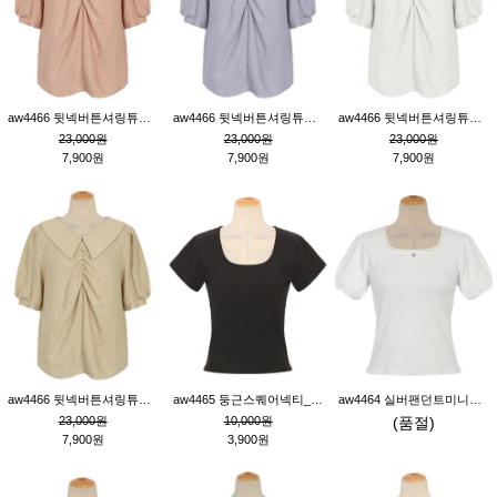
aw4466 뒷넥버튼셔링튜닉_핑크
aw4466 뒷넥버튼셔링튜닉_퍼플
aw4466 뒷넥버튼셔링튜닉_크림
23,000원
23,000원
23,000원
7,900원
7,900원
7,900원
aw4466 뒷넥버튼셔링튜닉_베이지
aw4465 둥근스퀘어넥티_블랙
aw4464 실버팬던트미니레이스티_크림
23,000원
10,000원
(품절)
7,900원
3,900원