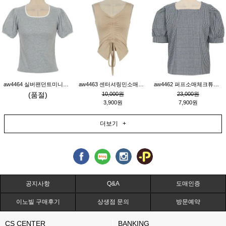
aw4464 실버팬던트미니레이스티_그레이
aw4463 센터셔링민소매티_베이지
aw4462 퍼프소매체크튜닉_네이비
(품절)
10,000원
23,000원
3,900원
7,900원
더보기 +
공지사항
Q&A
도매인증
이노빌 구매후기
상생점 문의
방문예약
CS CENTER
BANKING