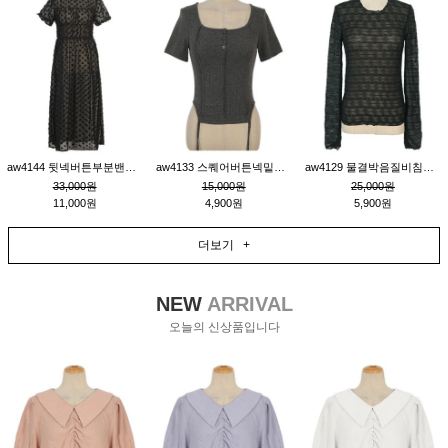
aw4144 뒷넥버튼부분밴딩레이어드비침원피스_블랙
aw4133 스퀘어버튼넥밑단줄잔골지환편티_챠콜
aw4129 물결박음질비침스판티_블랙
33,000원
15,000원
25,000원
11,000원
4,900원
5,900원
더보기 +
NEW
ARRIVAL
오늘의 신상품입니다