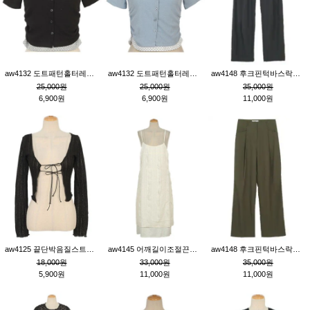
aw4132 도트패턴홀터레이어드St잔골지티_블랙
aw4132 도트패턴홀터레이어드St잔골지티_블루
aw4148 후크핀턱바스락팬츠_챠콜S
25,000원
25,000원
35,000원
6,900원
6,900원
11,000원
aw4125 끝단박음질스트랩오픈환편니트가디건_블랙
aw4145 어깨길이조절끈나시레이스러플원피스_아이보리
aw4148 후크핀턱바스락팬츠_카키M
18,000원
33,000원
35,000원
5,900원
11,000원
11,000원