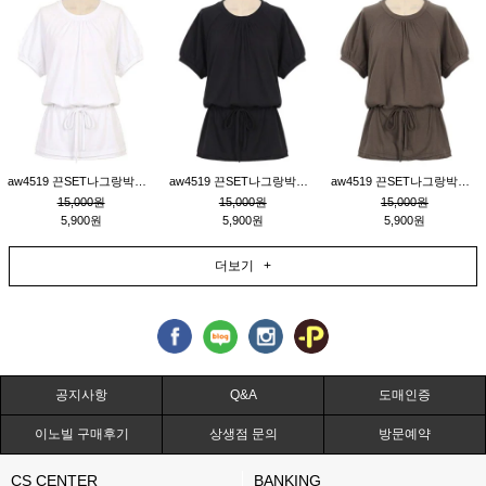
aw4519 끈SET나그랑박시티_크림
aw4519 끈SET나그랑박시티_블랙
aw4519 끈SET나그랑박시티_브라운
15,000원
15,000원
15,000원
5,900원
5,900원
5,900원
더보기 +
공지사항
Q&A
도매인증
이노빌 구매후기
상생점 문의
방문예약
CS CENTER
BANKING