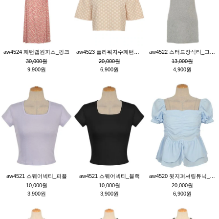
aw4524 패턴랩원피스_핑크
aw4523 플라워자수패턴튜닉_베이지
aw4522 스터드장식티_그레이
30,000원
20,000원
13,000원
9,900원
6,900원
4,900원
aw4521 스퀘어넥티_퍼플
aw4521 스퀘어넥티_블랙
aw4520 뒷지퍼셔링튜닉_블루
10,000원
10,000원
20,000원
3,900원
3,900원
6,900원