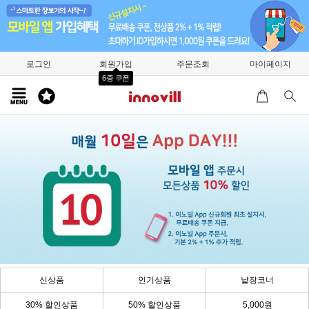
로그인
회원가입
주문조회
마이페이지
6종 쿠폰
신상품
인기상품
낱장코너
30% 할인상품
50% 할인상품
5,000원