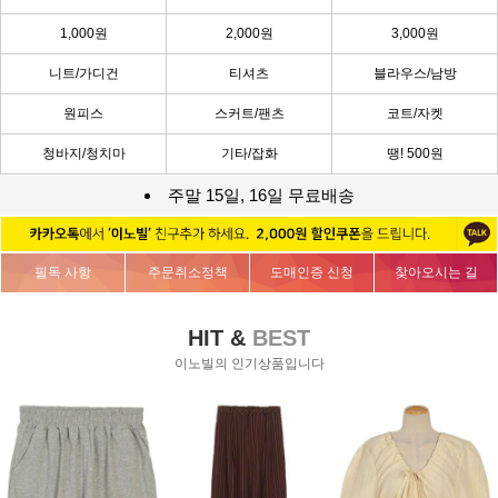
1,000원
2,000원
3,000원
니트/가디건
티셔츠
블라우스/남방
원피스
스커트/팬츠
코트/자켓
청바지/청치마
기타/잡화
땡! 500원
주말 15일, 16일 무료배송
필독 사항
주문취소정책
도매인증 신청
찾아오시는 길
HIT &
BEST
이노빌의 인기상품입니다