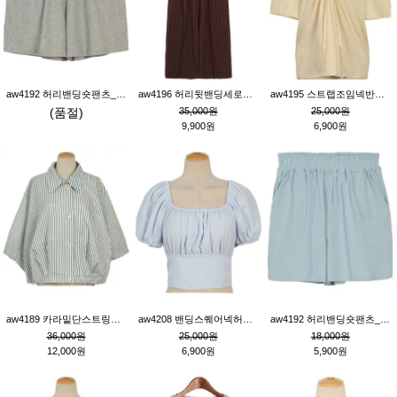
aw4192 허리밴딩숏팬츠_그레이
aw4196 허리뒷밴딩세로줄핀턱와이드팬츠_브라운
aw4195 스트랩조임넥반소매블라우스_연베이지
(품절)
35,000원
25,000원
9,900원
6,900원
aw4189 카라밑단스트링세로줄오버핏블라우스_크림
aw4208 밴딩스퀘어넥허리뒷트임블라우스_블루
aw4192 허리밴딩숏팬츠_블루
36,000원
25,000원
18,000원
12,000원
6,900원
5,900원