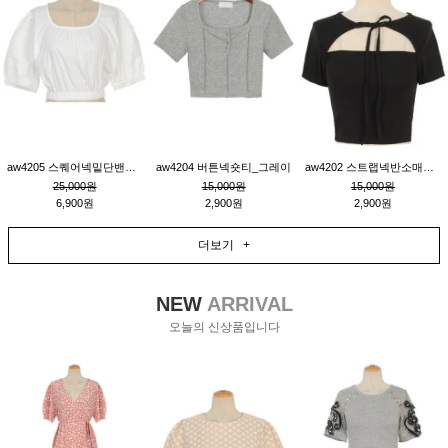
aw4205 스퀘어넥밑단밴딩숏블라우스_크림
aw4204 버튼넥숏티_그레이
aw4202 스트랩넥반소매숏티_블랙
25,000원
15,000원
15,000원
6,900원
2,900원
2,900원
더보기 +
NEW
ARRIVAL
오늘의 신상품입니다