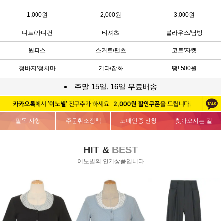
1,000원
2,000원
3,000원
니트/가디건
티셔츠
블라우스/남방
원피스
스커트/팬츠
코트/자켓
청바지/청치마
기타/잡화
땡! 500원
주말 15일, 16일 무료배송
필독 사항
주문취소정책
도매인증 신청
찾아오시는 길
HIT &
BEST
이노빌의 인기상품입니다