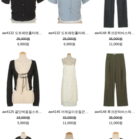
aw4132 도트패턴홀터레이어드St잔골지티_블랙
aw4132 도트패턴홀터레이어드St잔골지티_블루
aw4148 후크핀턱바스락팬츠_챠콜S
25,000원
25,000원
35,000원
6,900원
6,900원
11,000원
aw4125 끝단박음질스트랩오픈환편니트가디건_블랙
aw4145 어깨길이조절끈나시레이스러플원피스_아이보리
aw4148 후크핀턱바스락팬츠_카키M
18,000원
33,000원
35,000원
5,900원
11,000원
11,000원