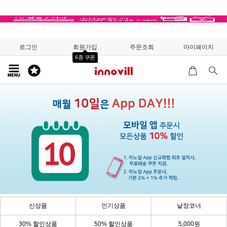
로그인
회원가입
주문조회
마이페이지
6종 쿠폰
신상품
인기상품
낱장코너
30% 할인상품
50% 할인상품
5,000원