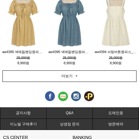
aw4395 넥매듭밴딩원피스_연겨자
aw4395 넥매듭밴딩원피스_블루
aw4394 셔링버튼원피스_연베이지
25,000원
25,000원
25,000원
8,900원
8,900원
8,900원
더보기 +
공지사항
Q&A
도매인증
이노빌 구매후기
상생점 문의
방문예약
CS CENTER
BANKING