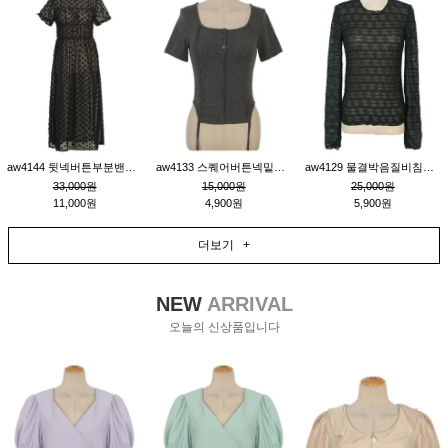
aw4144 뒷넥버튼부분밴딩레이어드비침원피스_블랙
aw4133 스퀘어버튼넥밑단줄잔골지환편티_챠콜
aw4129 물결박음질비침스판티_블랙
33,000원
15,000원
25,000원
11,000원
4,900원
5,900원
더보기 +
NEW
ARRIVAL
오늘의 신상품입니다