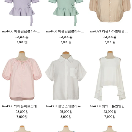
aw4400 페플럼랩블라우스_퍼플
aw4400 페플럼랩블라우스_민트
aw4399 러플카라밑단밴딩블라우스_연살구
23,000원
23,000원
23,000원
7,900원
7,900원
7,900원
aw4398 넥매듭퍼프소매튜닉_핑크
aw4397 롤업소매블라우스_크림
aw4396 뒷넥버튼언발민소매튜닉_크림
23,000원
25,000원
23,000원
7,900원
8,900원
7,900원