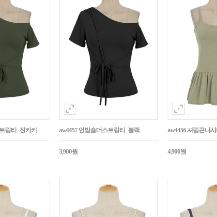
더스트링티_진카키
aw4457 언발숄더스트링티_블랙
aw4456 셔링끈나
3,900원
4,900원