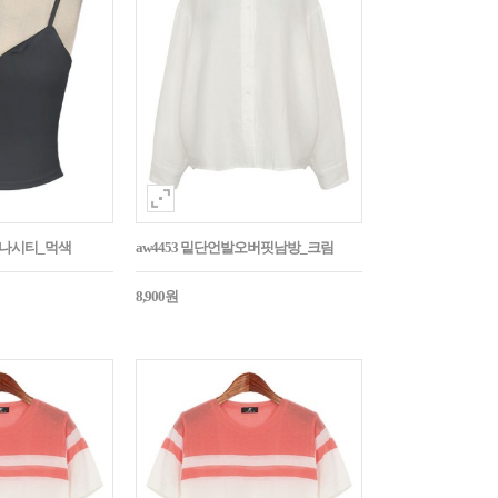
트나시티_먹색
aw4453 밑단언발오버핏남방_크림
8,900원