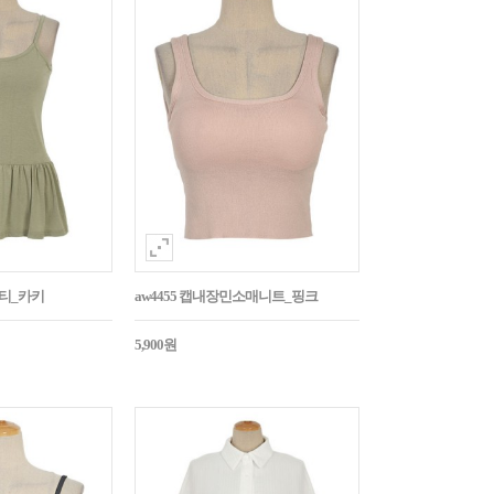
시티_카키
aw4455 캡내장민소매니트_핑크
5,900원