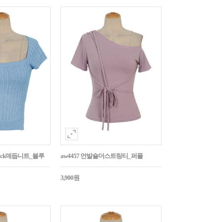
Back매듭니트_블루
aw4457 언발숄더스트링티_퍼플
3,900원