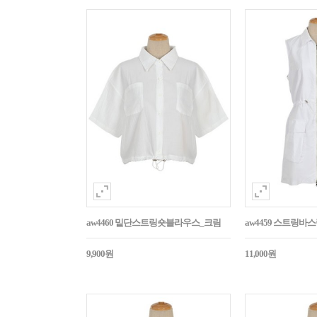
aw4460 밑단스트링숏블라우스_크림
aw4459 스트링
9,900원
11,000원