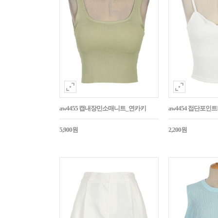
aw4455 캡내장민소매니트_연카키
aw4454 접단포인
5,900원
2,200원