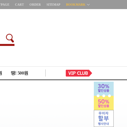
YPAGE
CART
ORDER
SITEMAP
BOOKMARK
원
땡! 500원