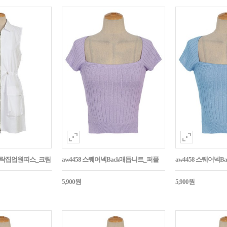
바스락집업원피스_크림
aw4458 스퀘어넥Back매듭니트_퍼플
aw4458 스퀘어넥
5,900원
5,900원