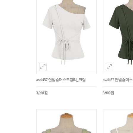
aw4457 언발숄더스트링티_크림
aw4457 언발숄
3,900원
3,900원