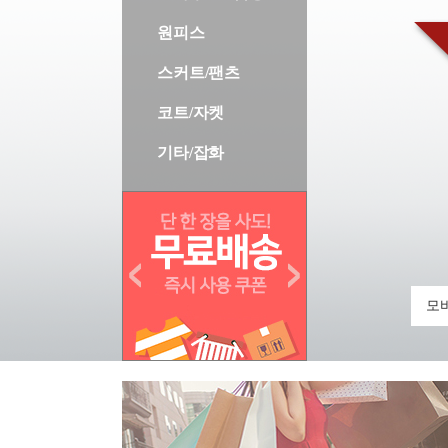
원피스
스커트/팬츠
코트/자켓
기타/잡화
모바