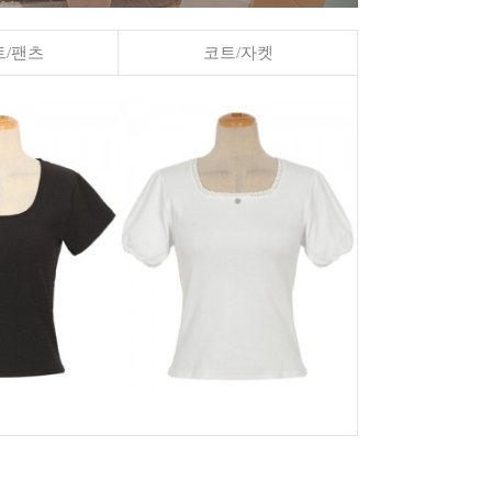
/팬츠
코트/자켓