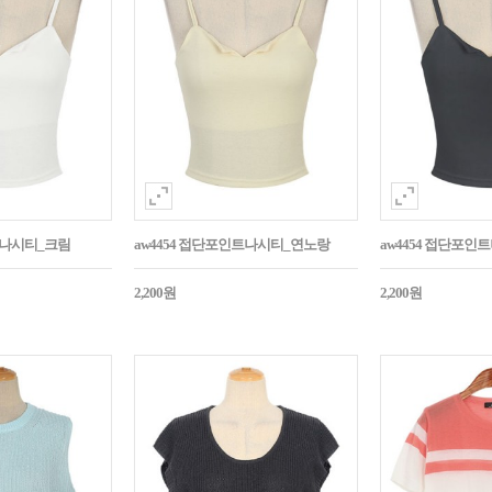
트나시티_크림
aw4454 접단포인트나시티_연노랑
aw4454 접단포인
2,200원
2,200원