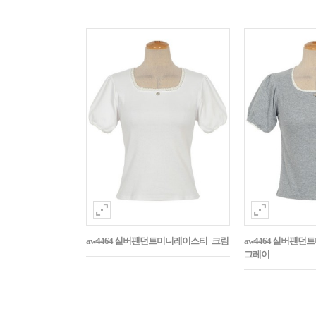
aw4464 실버팬던트미니레이스티_크림
aw4464 실버팬
그레이