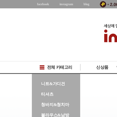
facebook
instagram
blog
전체 카테고리
신상품
-->
니트&가디건
티셔츠
청바지&청치마
블라우스&남방