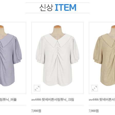
셔링튜닉_퍼플
aw4466 뒷넥버튼셔링튜닉_크림
aw4466 뒷넥버
7,900원
7,900원