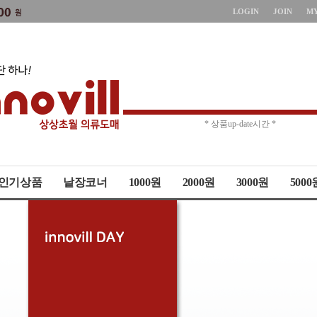
LOGIN
JOIN
M
* 주문취소 제한 *
* 상품up-date시간 *
인기상품
낱장코너
1000원
2000원
3000원
5000