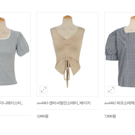
던트미니레이스티_
aw4463 센터셔링민소매티_베이지
aw4462 퍼프소
3,900원
7,900원