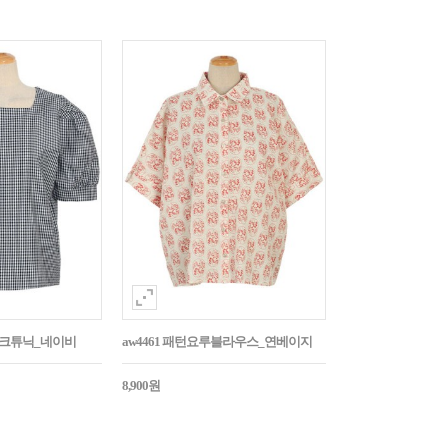
매체크튜닉_네이비
aw4461 패턴요루블라우스_연베이지
8,900원