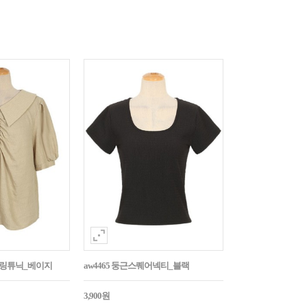
튼셔링튜닉_베이지
aw4465 둥근스퀘어넥티_블랙
3,900원