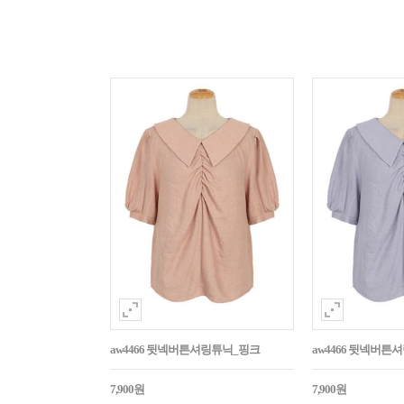
aw4466 뒷넥버튼셔링튜닉_핑크
aw4466 뒷넥버튼
7,900원
7,900원