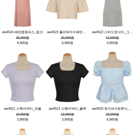
aw4524 패턴랩원피스_핑크
aw4523 플라워자수패턴튜닉_베이지
aw4522 스터드장식티_그레이
30,000원
20,000원
13,000원
9,900원
6,900원
4,900원
aw4521 스퀘어넥티_퍼플
aw4521 스퀘어넥티_블랙
aw4520 뒷지퍼셔링튜닉_블루
10,000원
10,000원
20,000원
3,900원
3,900원
6,900원