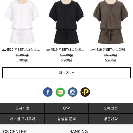
aw4519 끈SET나그랑박시티_크림
aw4519 끈SET나그랑박시티_블랙
aw4519 끈SET나그랑박시티_브라운
15,000원
15,000원
15,000원
5,900원
5,900원
5,900원
더보기 +
공지사항
Q&A
도매인증
이노빌 구매후기
상생점 문의
방문예약
CS CENTER
BANKING