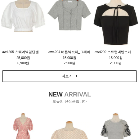
aw4205 스퀘어넥밑단밴딩숏블라우스_크림
aw4204 버튼넥숏티_그레이
aw4202 스트랩넥반소매숏티_블랙
25,000원
15,000원
15,000원
6,900원
2,900원
2,900원
더보기 +
NEW
ARRIVAL
오늘의 신상품입니다