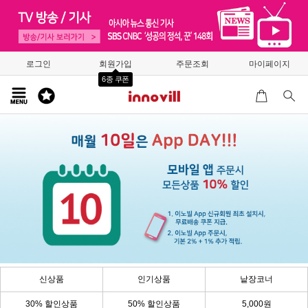
로그인
회원가입
주문조회
마이페이지
6종 쿠폰
신상품
인기상품
낱장코너
30% 할인상품
50% 할인상품
5,000원