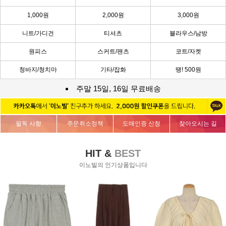
1,000원
2,000원
3,000원
니트/가디건
티셔츠
블라우스/남방
원피스
스커트/팬츠
코트/자켓
청바지/청치마
기타/잡화
땡! 500원
주말 15일, 16일 무료배송
필독 사항
주문취소정책
도매인증 신청
찾아오시는 길
HIT &
BEST
이노빌의 인기상품입니다