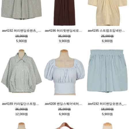
aw4192 허리밴딩숏팬츠_그레이
aw4196 허리뒷밴딩세로줄핀턱와이드팬츠_브라운
aw4195 스트랩조임넥반소매블라우스_연베이지
18,000원
35,000원
25,000원
5,900원
9,900원
6,900원
aw4189 카라밑단스트링세로줄오버핏블라우스_크림
aw4208 밴딩스퀘어넥허리뒷트임블라우스_블루
aw4192 허리밴딩숏팬츠_블루
36,000원
25,000원
18,000원
12,000원
6,900원
5,900원