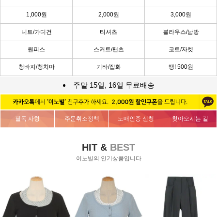
1,000원
2,000원
3,000원
니트/가디건
티셔츠
블라우스/남방
원피스
스커트/팬츠
코트/자켓
청바지/청치마
기타/잡화
땡! 500원
주말 15일, 16일 무료배송
필독 사항
주문취소정책
도매인증 신청
찾아오시는 길
HIT &
BEST
이노빌의 인기상품입니다