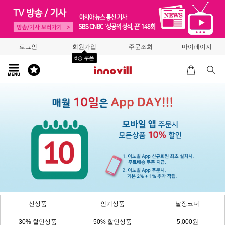
로그인
회원가입
주문조회
마이페이지
6종 쿠폰
신상품
인기상품
낱장코너
30% 할인상품
50% 할인상품
5,000원