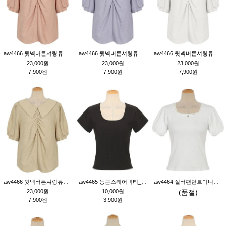
aw4466 뒷넥버튼셔링튜닉_핑크
aw4466 뒷넥버튼셔링튜닉_퍼플
aw4466 뒷넥버튼셔링튜닉_크림
23,000원
23,000원
23,000원
7,900원
7,900원
7,900원
aw4466 뒷넥버튼셔링튜닉_베이지
aw4465 둥근스퀘어넥티_블랙
aw4464 실버팬던트미니레이스티_크림
23,000원
10,000원
(품절)
7,900원
3,900원