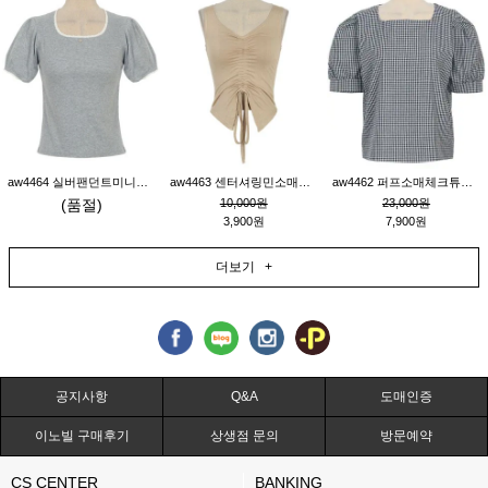
aw4464 실버팬던트미니레이스티_그레이
aw4463 센터셔링민소매티_베이지
aw4462 퍼프소매체크튜닉_네이비
(품절)
10,000원
23,000원
3,900원
7,900원
더보기 +
공지사항
Q&A
도매인증
이노빌 구매후기
상생점 문의
방문예약
CS CENTER
BANKING