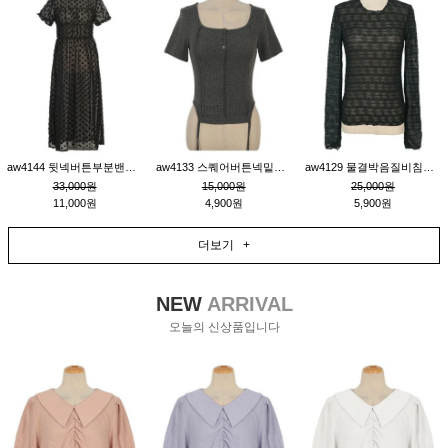
aw4144 뒷넥버튼부분밴딩레이어드비침원피스_블랙
aw4133 스퀘어버튼넥밑단줄잔골지환편티_챠콜
aw4129 물결박음질비침스판티_블랙
33,000원
15,000원
25,000원
11,000원
4,900원
5,900원
더보기 +
NEW
ARRIVAL
오늘의 신상품입니다