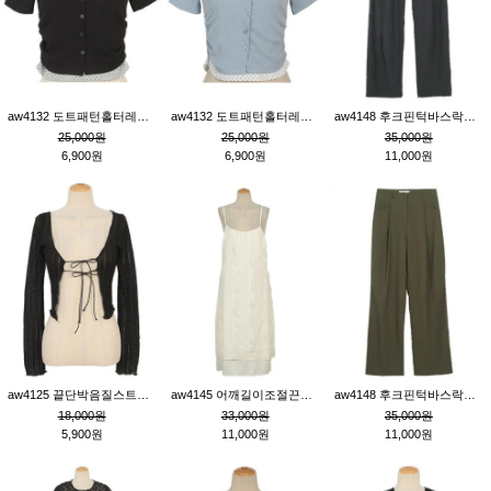
aw4132 도트패턴홀터레이어드St잔골지티_블랙
aw4132 도트패턴홀터레이어드St잔골지티_블루
aw4148 후크핀턱바스락팬츠_챠콜S
25,000원
25,000원
35,000원
6,900원
6,900원
11,000원
aw4125 끝단박음질스트랩오픈환편니트가디건_블랙
aw4145 어깨길이조절끈나시레이스러플원피스_아이보리
aw4148 후크핀턱바스락팬츠_카키M
18,000원
33,000원
35,000원
5,900원
11,000원
11,000원