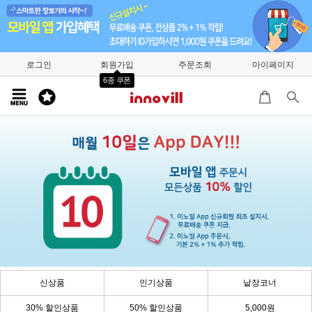
로그인
회원가입
주문조회
마이페이지
6종 쿠폰
신상품
인기상품
낱장코너
30% 할인상품
50% 할인상품
5,000원