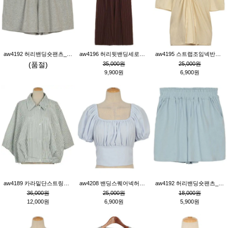
aw4192 허리밴딩숏팬츠_그레이
aw4196 허리뒷밴딩세로줄핀턱와이드팬츠_브라운
aw4195 스트랩조임넥반소매블라우스_연베이지
(품절)
35,000원
25,000원
9,900원
6,900원
aw4189 카라밑단스트링세로줄오버핏블라우스_크림
aw4208 밴딩스퀘어넥허리뒷트임블라우스_블루
aw4192 허리밴딩숏팬츠_블루
36,000원
25,000원
18,000원
12,000원
6,900원
5,900원