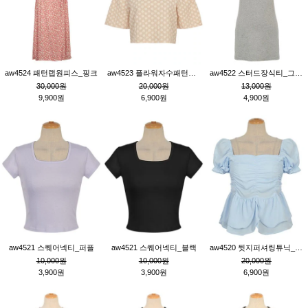
aw4524 패턴랩원피스_핑크
aw4523 플라워자수패턴튜닉_베이지
aw4522 스터드장식티_그레이
30,000원
20,000원
13,000원
9,900원
6,900원
4,900원
aw4521 스퀘어넥티_퍼플
aw4521 스퀘어넥티_블랙
aw4520 뒷지퍼셔링튜닉_블루
10,000원
10,000원
20,000원
3,900원
3,900원
6,900원