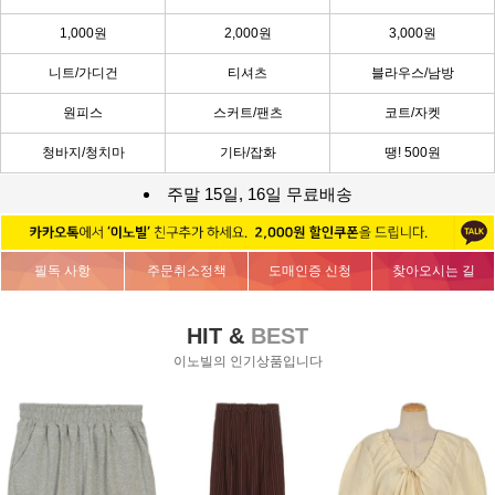
1,000원
2,000원
3,000원
니트/가디건
티셔츠
블라우스/남방
원피스
스커트/팬츠
코트/자켓
청바지/청치마
기타/잡화
땡! 500원
주말 15일, 16일 무료배송
필독 사항
주문취소정책
도매인증 신청
찾아오시는 길
HIT &
BEST
이노빌의 인기상품입니다