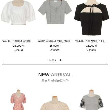
aw4205 스퀘어넥밑단밴딩숏블라우스_크림
aw4204 버튼넥숏티_그레이
aw4202 스트랩넥반소매숏티_블랙
25,000원
15,000원
15,000원
6,900원
2,900원
2,900원
더보기 +
NEW
ARRIVAL
오늘의 신상품입니다