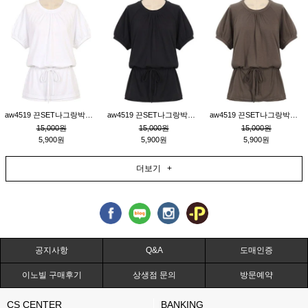
aw4519 끈SET나그랑박시티_크림
aw4519 끈SET나그랑박시티_블랙
aw4519 끈SET나그랑박시티_브라운
15,000원
15,000원
15,000원
5,900원
5,900원
5,900원
더보기 +
공지사항
Q&A
도매인증
이노빌 구매후기
상생점 문의
방문예약
CS CENTER
BANKING