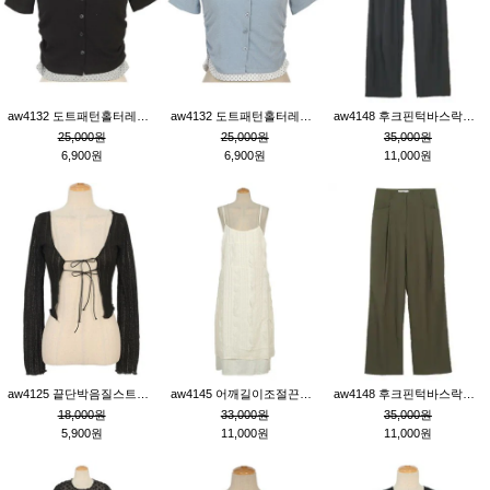
aw4132 도트패턴홀터레이어드St잔골지티_블랙
aw4132 도트패턴홀터레이어드St잔골지티_블루
aw4148 후크핀턱바스락팬츠_챠콜S
25,000원
25,000원
35,000원
6,900원
6,900원
11,000원
aw4125 끝단박음질스트랩오픈환편니트가디건_블랙
aw4145 어깨길이조절끈나시레이스러플원피스_아이보리
aw4148 후크핀턱바스락팬츠_카키M
18,000원
33,000원
35,000원
5,900원
11,000원
11,000원