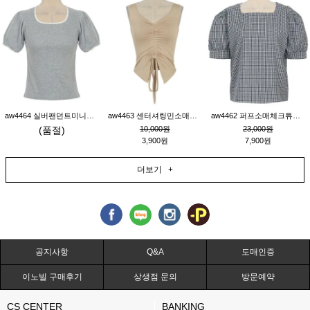
aw4464 실버팬던트미니레이스티_그레이
aw4463 센터셔링민소매티_베이지
aw4462 퍼프소매체크튜닉_네이비
(품절)
10,000원
23,000원
3,900원
7,900원
더보기 +
공지사항
Q&A
도매인증
이노빌 구매후기
상생점 문의
방문예약
CS CENTER
BANKING