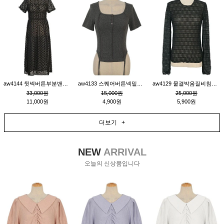
aw4144 뒷넥버튼부분밴딩레이어드비침원피스_블랙
aw4133 스퀘어버튼넥밑단줄잔골지환편티_챠콜
aw4129 물결박음질비침스판티_블랙
33,000원
15,000원
25,000원
11,000원
4,900원
5,900원
더보기 +
NEW
ARRIVAL
오늘의 신상품입니다