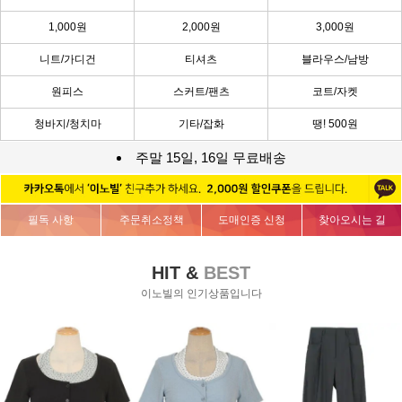
1,000원
2,000원
3,000원
니트/가디건
티셔츠
블라우스/남방
원피스
스커트/팬츠
코트/자켓
청바지/청치마
기타/잡화
땡! 500원
주말 15일, 16일 무료배송
필독 사항
주문취소정책
도매인증 신청
찾아오시는 길
HIT &
BEST
이노빌의 인기상품입니다