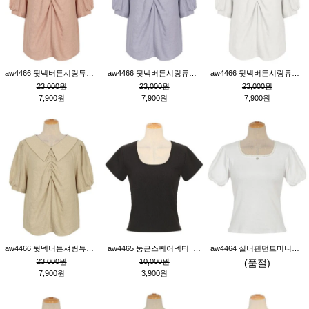
aw4466 뒷넥버튼셔링튜닉_핑크
aw4466 뒷넥버튼셔링튜닉_퍼플
aw4466 뒷넥버튼셔링튜닉_크림
23,000원
23,000원
23,000원
7,900원
7,900원
7,900원
aw4466 뒷넥버튼셔링튜닉_베이지
aw4465 둥근스퀘어넥티_블랙
aw4464 실버팬던트미니레이스티_크림
23,000원
10,000원
(품절)
7,900원
3,900원