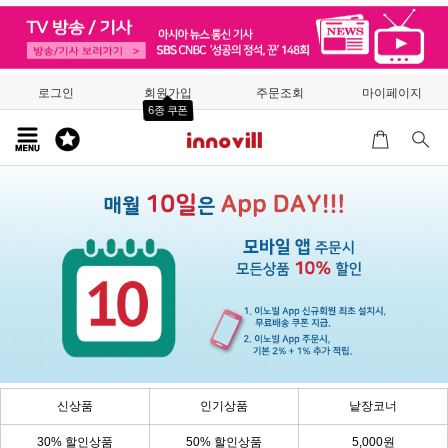
로그인
회원가입
주문조회
마이페이지
6종 쿠폰
신상품
인기상품
낱장코너
30% 할인상품
50% 할인상품
5,000원