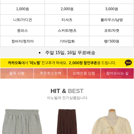
1,000원
2,000원
3,000원
니트/가디건
티셔츠
블라우스/남방
원피스
스커트/팬츠
코트/자켓
청바지/청치마
기타/잡화
땡! 500원
주말 15일, 16일 무료배송
필독 사항
주문취소정책
도매인증 신청
찾아오시는 길
HIT &
BEST
이노빌의 인기상품입니다