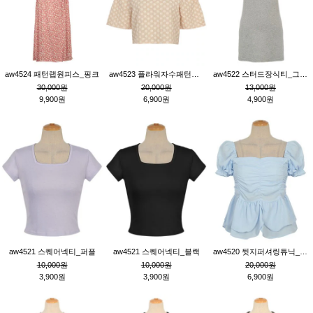
aw4524 패턴랩원피스_핑크
aw4523 플라워자수패턴튜닉_베이지
aw4522 스터드장식티_그레이
30,000원
20,000원
13,000원
9,900원
6,900원
4,900원
aw4521 스퀘어넥티_퍼플
aw4521 스퀘어넥티_블랙
aw4520 뒷지퍼셔링튜닉_블루
10,000원
10,000원
20,000원
3,900원
3,900원
6,900원