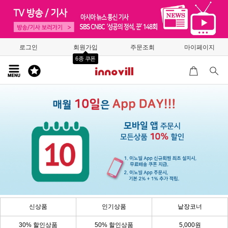
로그인
회원가입
주문조회
마이페이지
6종 쿠폰
신상품
인기상품
낱장코너
30% 할인상품
50% 할인상품
5,000원