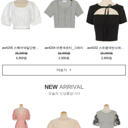
aw4205 스퀘어넥밑단밴딩숏블라우스_크림
aw4204 버튼넥숏티_그레이
aw4202 스트랩넥반소매숏티_블랙
25,000원
15,000원
15,000원
6,900원
2,900원
2,900원
더보기 +
NEW
ARRIVAL
오늘의 신상품입니다