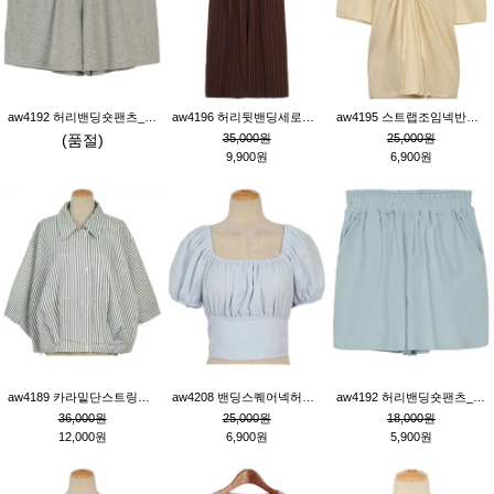
aw4192 허리밴딩숏팬츠_그레이
aw4196 허리뒷밴딩세로줄핀턱와이드팬츠_브라운
aw4195 스트랩조임넥반소매블라우스_연베이지
(품절)
35,000원
25,000원
9,900원
6,900원
aw4189 카라밑단스트링세로줄오버핏블라우스_크림
aw4208 밴딩스퀘어넥허리뒷트임블라우스_블루
aw4192 허리밴딩숏팬츠_블루
36,000원
25,000원
18,000원
12,000원
6,900원
5,900원