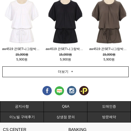
aw4519 끈SET나그랑박시티_크림
aw4519 끈SET나그랑박시티_블랙
aw4519 끈SET나그랑박시티_브라운
15,000원
15,000원
15,000원
5,900원
5,900원
5,900원
더보기 +
공지사항
Q&A
도매인증
이노빌 구매후기
상생점 문의
방문예약
CS CENTER
BANKING