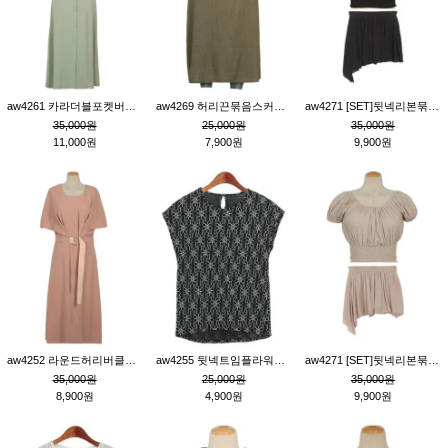
aw4261 카라더블포켓버튼원피스_카키
aw4269 허리끈묶음스커트_카키
aw4271 [SET]뒷넥리본묶음부분밴딩숏블라우스&허리밴딩스커트팬츠_블랙
35,000원
25,000원
35,000원
11,000원
7,900원
9,900원
aw4252 라운드허리버클원피스_핑크
aw4255 뒷넥트임플라워패턴티_블랙
aw4271 [SET]뒷넥리본묶음부분밴딩숏블라우스&허리밴딩스커트팬츠_베이지
35,000원
25,000원
35,000원
8,900원
4,900원
9,900원