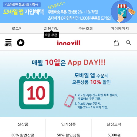
로그인
회원가입
주문조회
마이페이지
6종 쿠폰
신상품
인기상품
낱장코너
30% 할인상품
50% 할인상품
5,000원