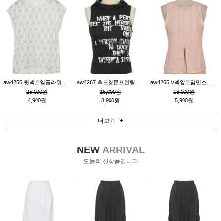
aw4255 뒷넥트임플라워패턴티_크림
aw4267 후드영문프린팅민소매티_블랙
aw4265 V넥앞트임민소매티블라우스_핑크
25,000원
15,000원
18,000원
4,900원
3,900원
5,900원
더보기 +
NEW
ARRIVAL
오늘의 신상품입니다