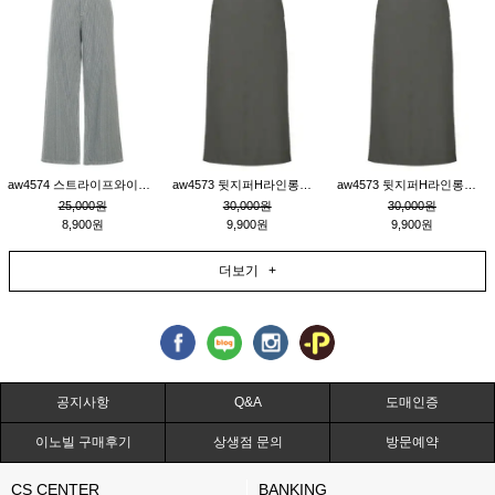
aw4574 스트라이프와이드팬츠_챠콜M
aw4573 뒷지퍼H라인롱스커트_연고동M
aw4573 뒷지퍼H라인롱스커트_연고동S
25,000원
30,000원
30,000원
8,900원
9,900원
9,900원
더보기 +
공지사항
Q&A
도매인증
이노빌 구매후기
상생점 문의
방문예약
CS CENTER
BANKING