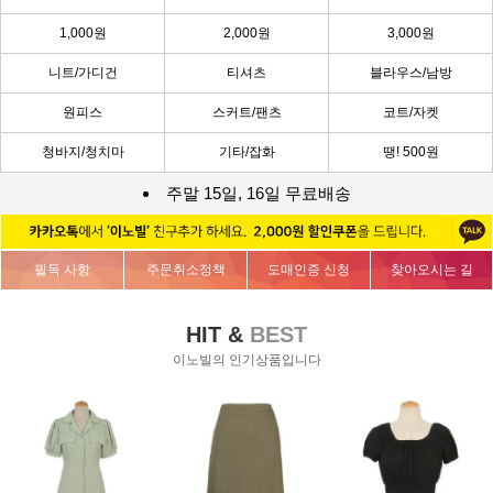
1,000원
2,000원
3,000원
니트/가디건
티셔츠
블라우스/남방
원피스
스커트/팬츠
코트/자켓
청바지/청치마
기타/잡화
땡! 500원
주말 15일, 16일 무료배송
필독 사항
주문취소정책
도매인증 신청
찾아오시는 길
HIT &
BEST
이노빌의 인기상품입니다