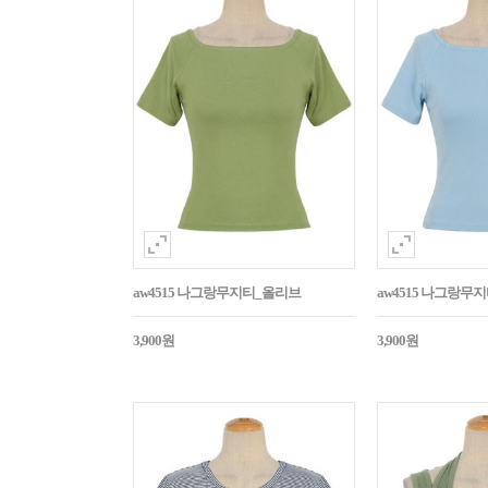
aw4515 나그랑무지티_올리브
aw4515 나그랑무
3,900원
3,900원