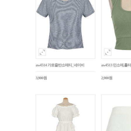
aw4514 가로줄반소매티_네이비
aw4513 민소매,
3,900원
2,900원