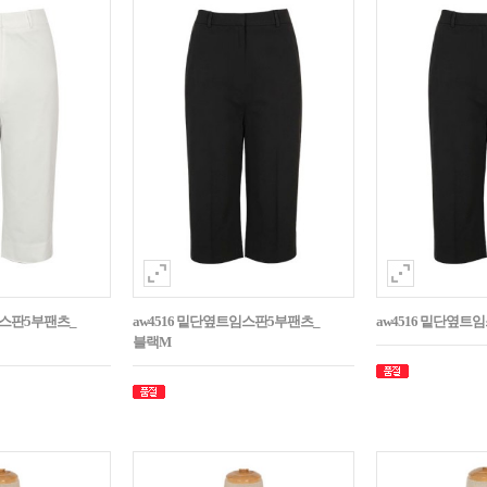
임스판5부팬츠_
aw4516 밑단옆트임스판5부팬츠_
aw4516 밑단옆트
블랙M