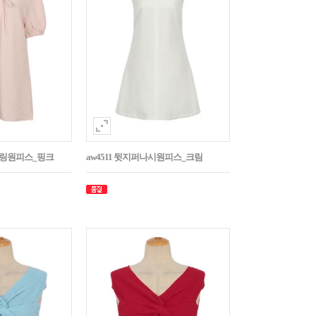
스트링원피스_핑크
aw4511 뒷지퍼나시원피스_크림