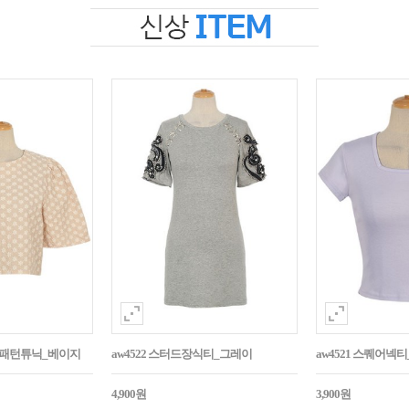
자수패턴튜닉_베이지
aw4522 스터드장식티_그레이
aw4521 스퀘어넥
4,900원
3,900원