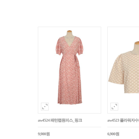
aw4524 패턴랩원피스_핑크
aw4523 플라워
9,900원
6,900원