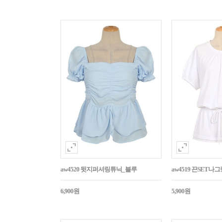
aw4520 뒷지퍼셔링튜닉_블루
aw4519 끈SET
6,900원
5,900원