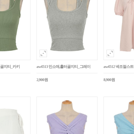
홀터골지티_카키
aw4513 민소매,홀터골지티_그레이
aw4512 넥조절
2,900원
8,900원