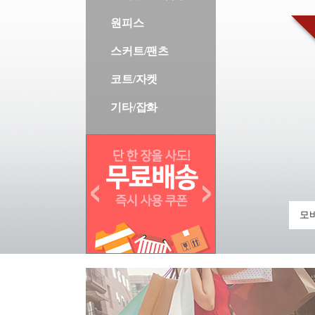
원피스
스커트/팬츠
코트/자켓
기타/잡화
모바