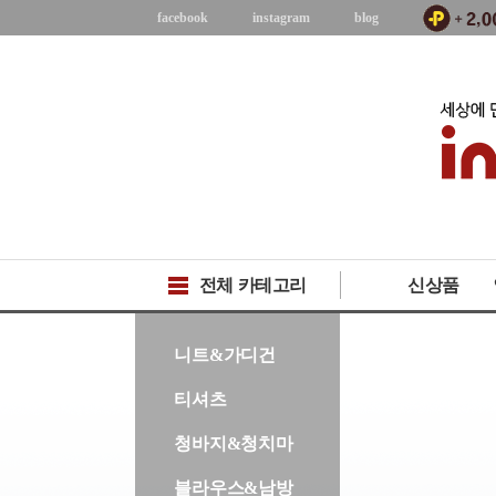
facebook
instagram
blog
전체 카테고리
신상품
-->
니트&가디건
티셔츠
청바지&청치마
블라우스&남방