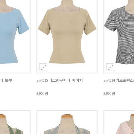
지티_블루
aw4515 나그랑무지티_베이지
aw4514 가로줄반
3,900원
3,900원