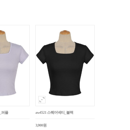
티_퍼플
aw4521 스퀘어넥티_블랙
3,900원