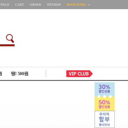
YPAGE
CART
ORDER
SITEMAP
BOOKMARK
원
땡! 500원