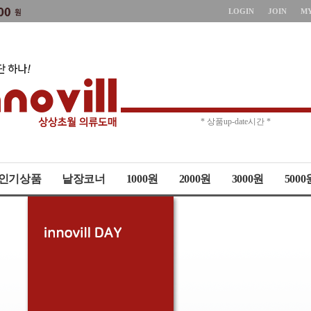
LOGIN
JOIN
M
* 주문취소 제한 *
* 상품up-date시간 *
인기상품
낱장코너
1000원
2000원
3000원
5000