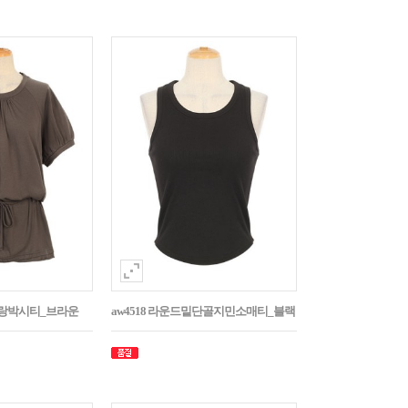
나그랑박시티_브라운
aw4518 라운드밑단골지민소매티_블랙