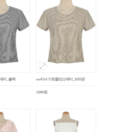
소매티_블랙
aw4514 가로줄반소매티_브라운
3,900원