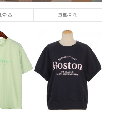
/팬츠
코트/자켓