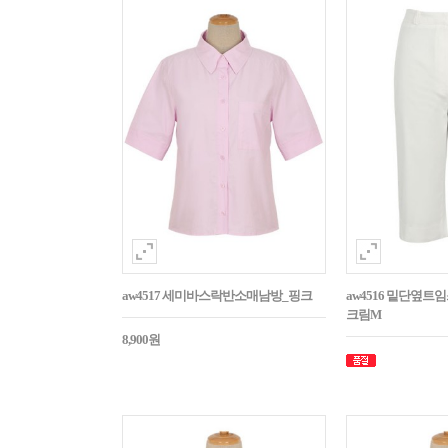
aw4517 세미바스락반소매남방_핑크
aw4516 밑단옆트
크림M
8,900원