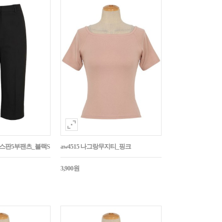
임스판5부팬츠_블랙S
aw4515 나그랑무지티_핑크
3,900원