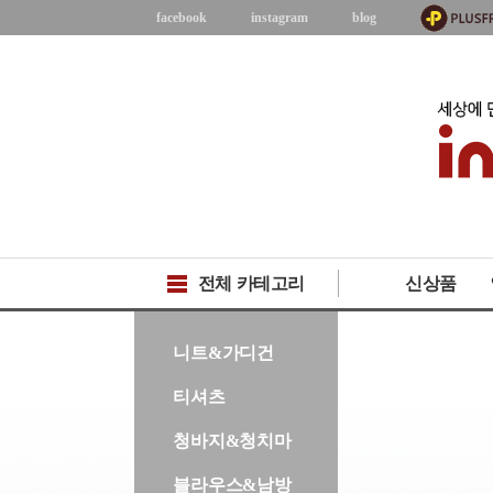
facebook
instagram
blog
전체 카테고리
신상품
-->
니트&가디건
티셔츠
청바지&청치마
블라우스&남방