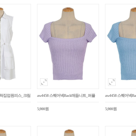
바스락집업원피스_크림
aw4458 스퀘어넥Back매듭니트_퍼플
aw4458 스퀘어넥
5,900원
5,900원