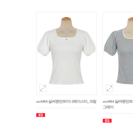
aw4464 실버팬던트미니레이스티_크림
aw4464 실버팬
그레이