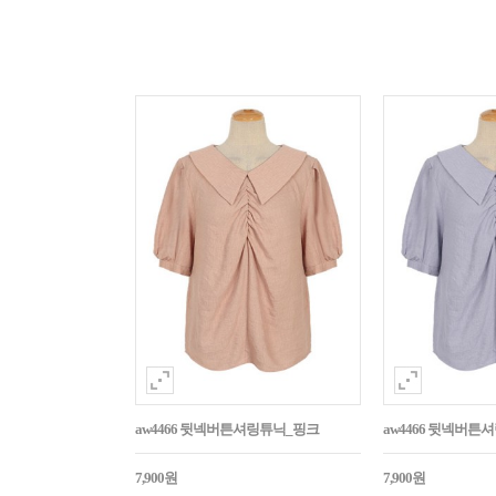
aw4466 뒷넥버튼셔링튜닉_핑크
aw4466 뒷넥버튼
7,900원
7,900원