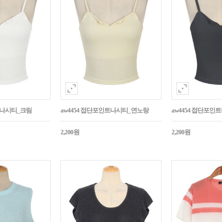
트나시티_크림
aw4454 접단포인트나시티_연노랑
aw4454 접단포인
2,200원
2,200원