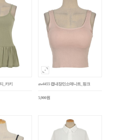
시티_카키
aw4455 캡내장민소매니트_핑크
5,900원