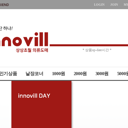
LOGIN
JOIN
M
* 주문취소 제한 *
* 상품up-date시간 *
인기상품
낱장코너
1000원
2000원
3000원
5000