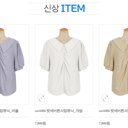
셔링튜닉_퍼플
aw4466 뒷넥버튼셔링튜닉_크림
aw4466 뒷넥버
7,900원
7,900원