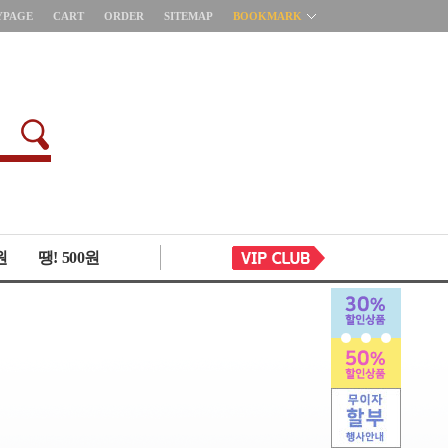
YPAGE
CART
ORDER
SITEMAP
BOOKMARK
원
땡! 500원