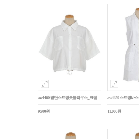
aw4460 밑단스트링숏블라우스_크림
aw4459 스트링
9,900원
11,000원