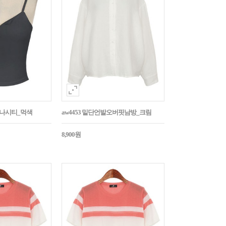
트나시티_먹색
aw4453 밑단언발오버핏남방_크림
8,900원