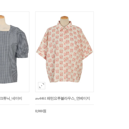
매체크튜닉_네이비
aw4461 패턴요루블라우스_연베이지
8,900원