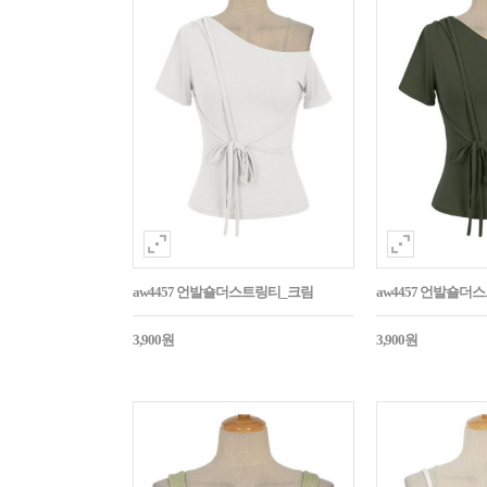
aw4457 언발숄더스트링티_크림
aw4457 언발숄
3,900원
3,900원