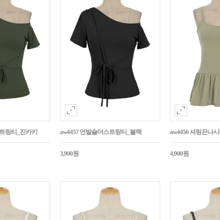
더스트링티_진카키
aw4457 언발숄더스트링티_블랙
aw4456 셔링끈나
3,900원
4,900원