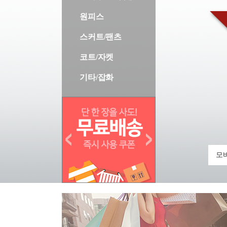
원피스
스커트/팬츠
코트/자켓
기타/잡화
모바