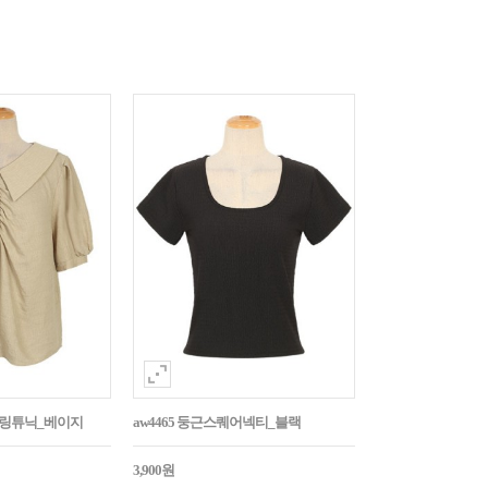
튼셔링튜닉_베이지
aw4465 둥근스퀘어넥티_블랙
3,900원