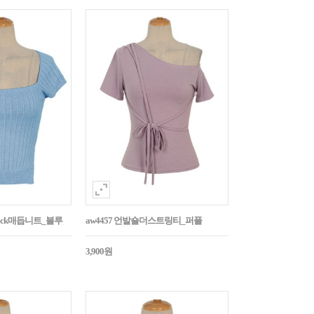
Back매듭니트_블루
aw4457 언발숄더스트링티_퍼플
3,900원