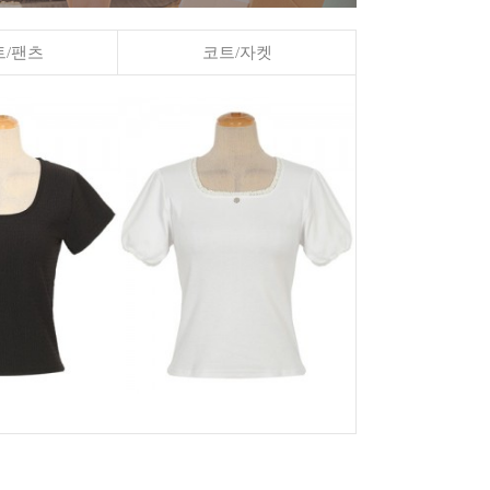
/팬츠
코트/자켓