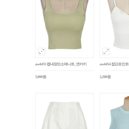
aw4455 캡내장민소매니트_연카키
aw4454 접단포인
5,900원
2,200원