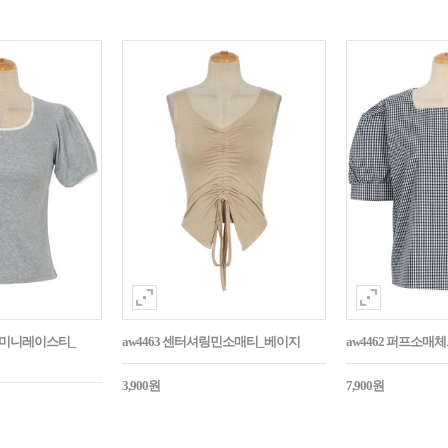
던트미니레이스티_
aw4463 센터셔링민소매티_베이지
aw4462 퍼프소
3,900원
7,900원