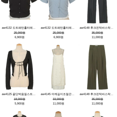
aw4132 도트패턴홀터레이어드St잔골지티_블랙
aw4132 도트패턴홀터레이어드St잔골지티_블루
aw4148 후크핀턱바스락팬츠_챠콜S
25,000원
25,000원
35,000원
6,900원
6,900원
11,000원
aw4125 끝단박음질스트랩오픈환편니트가디건_블랙
aw4145 어깨길이조절끈나시레이스러플원피스_아이보리
aw4148 후크핀턱바스락팬츠_카키M
18,000원
33,000원
35,000원
5,900원
11,000원
11,000원