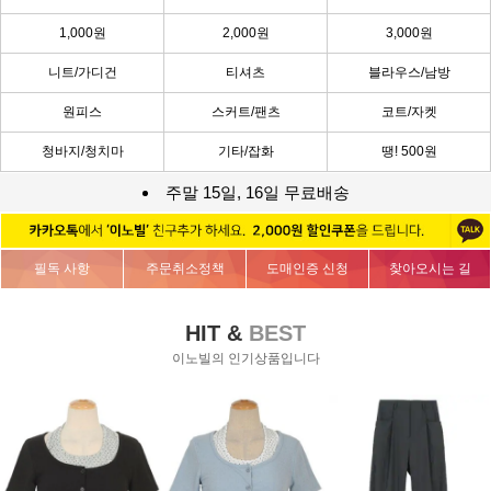
1,000원
2,000원
3,000원
니트/가디건
티셔츠
블라우스/남방
원피스
스커트/팬츠
코트/자켓
청바지/청치마
기타/잡화
땡! 500원
주말 15일, 16일 무료배송
필독 사항
주문취소정책
도매인증 신청
찾아오시는 길
HIT &
BEST
이노빌의 인기상품입니다