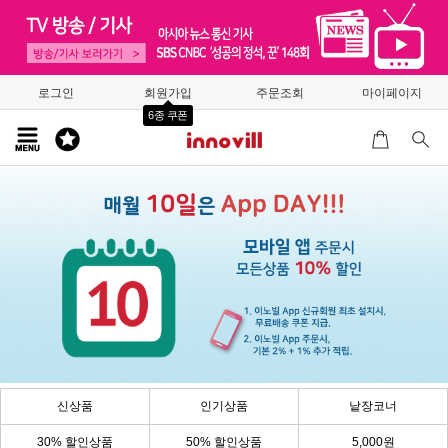
로그인
회원가입
주문조회
마이페이지
6종 쿠폰
신상품
인기상품
낱장코너
30% 할인상품
50% 할인상품
5,000원