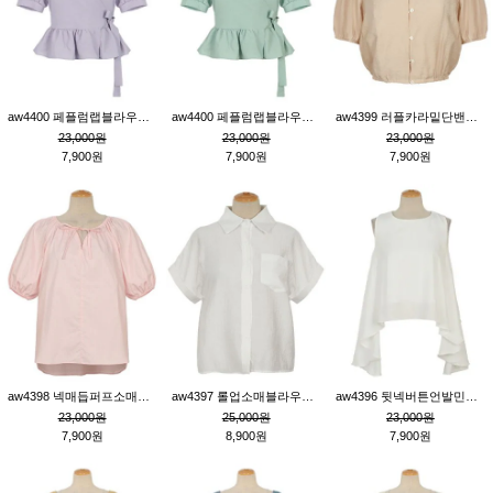
aw4400 페플럼랩블라우스_퍼플
aw4400 페플럼랩블라우스_민트
aw4399 러플카라밑단밴딩블라우스_연살구
23,000원
23,000원
23,000원
7,900원
7,900원
7,900원
aw4398 넥매듭퍼프소매튜닉_핑크
aw4397 롤업소매블라우스_크림
aw4396 뒷넥버튼언발민소매튜닉_크림
23,000원
25,000원
23,000원
7,900원
8,900원
7,900원