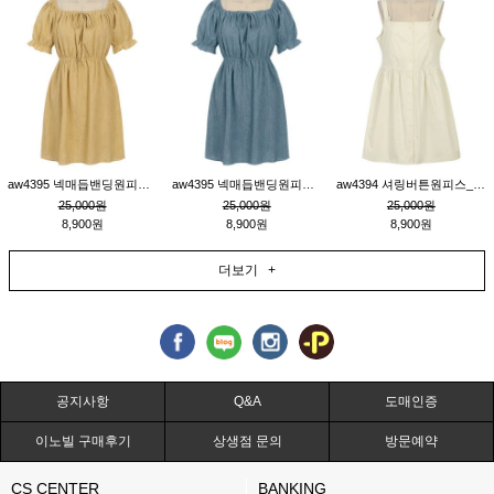
aw4395 넥매듭밴딩원피스_연겨자
aw4395 넥매듭밴딩원피스_블루
aw4394 셔링버튼원피스_연베이지
25,000원
25,000원
25,000원
8,900원
8,900원
8,900원
더보기 +
공지사항
Q&A
도매인증
이노빌 구매후기
상생점 문의
방문예약
CS CENTER
BANKING