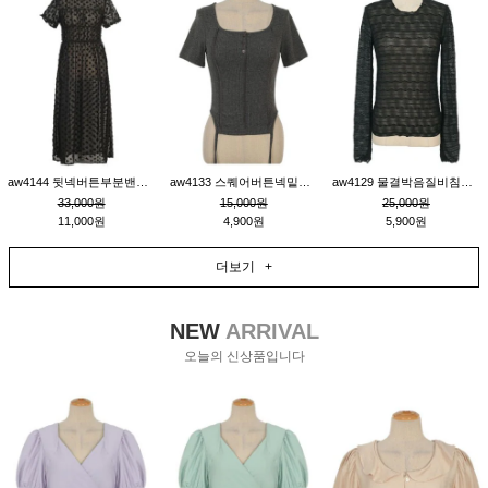
aw4144 뒷넥버튼부분밴딩레이어드비침원피스_블랙
aw4133 스퀘어버튼넥밑단줄잔골지환편티_챠콜
aw4129 물결박음질비침스판티_블랙
33,000원
15,000원
25,000원
11,000원
4,900원
5,900원
더보기 +
NEW
ARRIVAL
오늘의 신상품입니다