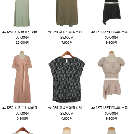
aw4261 카라더블포켓버튼원피스_카키
aw4269 허리끈묶음스커트_카키
aw4271 [SET]뒷넥리본묶음부분밴딩숏블라우스&허리밴딩스커트팬츠_블랙
35,000원
25,000원
35,000원
11,000원
7,900원
9,900원
aw4252 라운드허리버클원피스_핑크
aw4255 뒷넥트임플라워패턴티_블랙
aw4271 [SET]뒷넥리본묶음부분밴딩숏블라우스&허리밴딩스커트팬츠_베이지
35,000원
25,000원
35,000원
8,900원
4,900원
9,900원