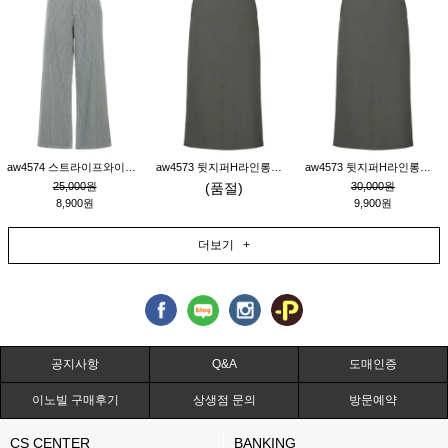
aw4574 스트라이프와이드팬츠_챠콜M
aw4573 뒷지퍼H라인롱스커트_연고동M
aw4573 뒷지퍼H라인롱스커트_연고동S
25,000원
(품절)
30,000원
8,900원
9,900원
더보기 +
공지사항
Q&A
도매인증
이노빌 구매후기
상생점 문의
방문예약
CS CENTER
BANKING