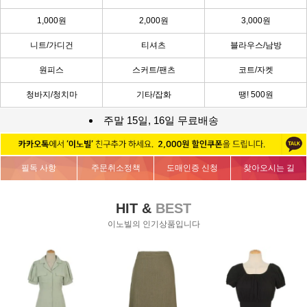
1,000원
2,000원
3,000원
니트/가디건
티셔츠
블라우스/남방
원피스
스커트/팬츠
코트/자켓
청바지/청치마
기타/잡화
땡! 500원
주말 15일, 16일 무료배송
필독 사항
주문취소정책
도매인증 신청
찾아오시는 길
HIT &
BEST
이노빌의 인기상품입니다