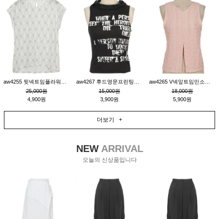
aw4255 뒷넥트임플라워패턴티_크림
aw4267 후드영문프린팅민소매티_블랙
aw4265 V넥앞트임민소매티블라우스_핑크
25,000원
15,000원
18,000원
4,900원
3,900원
5,900원
더보기 +
NEW
ARRIVAL
오늘의 신상품입니다