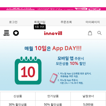
로그인
회원가입
주문조회
마이페이지
6종 쿠폰
신상품
인기상품
낱장코너
30% 할인상품
50% 할인상품
5,000원