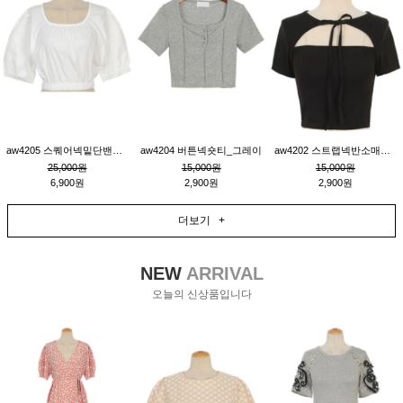
aw4205 스퀘어넥밑단밴딩숏블라우스_크림
aw4204 버튼넥숏티_그레이
aw4202 스트랩넥반소매숏티_블랙
25,000원
15,000원
15,000원
6,900원
2,900원
2,900원
더보기 +
NEW
ARRIVAL
오늘의 신상품입니다