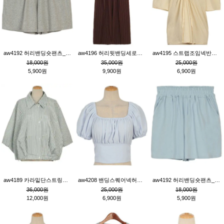
aw4192 허리밴딩숏팬츠_그레이
aw4196 허리뒷밴딩세로줄핀턱와이드팬츠_브라운
aw4195 스트랩조임넥반소매블라우스_연베이지
18,000원
35,000원
25,000원
5,900원
9,900원
6,900원
aw4189 카라밑단스트링세로줄오버핏블라우스_크림
aw4208 밴딩스퀘어넥허리뒷트임블라우스_블루
aw4192 허리밴딩숏팬츠_블루
36,000원
25,000원
18,000원
12,000원
6,900원
5,900원