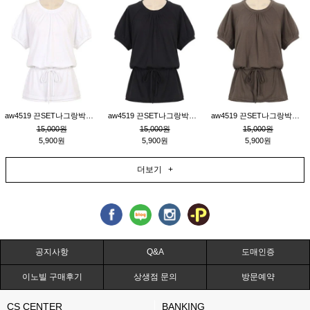
aw4519 끈SET나그랑박시티_크림
aw4519 끈SET나그랑박시티_블랙
aw4519 끈SET나그랑박시티_브라운
15,000원
15,000원
15,000원
5,900원
5,900원
5,900원
더보기 +
공지사항
Q&A
도매인증
이노빌 구매후기
상생점 문의
방문예약
CS CENTER
BANKING