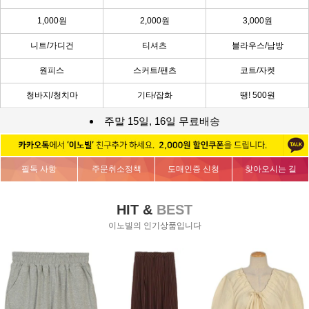
1,000원
2,000원
3,000원
니트/가디건
티셔츠
블라우스/남방
원피스
스커트/팬츠
코트/자켓
청바지/청치마
기타/잡화
땡! 500원
주말 15일, 16일 무료배송
필독 사항
주문취소정책
도매인증 신청
찾아오시는 길
HIT &
BEST
이노빌의 인기상품입니다