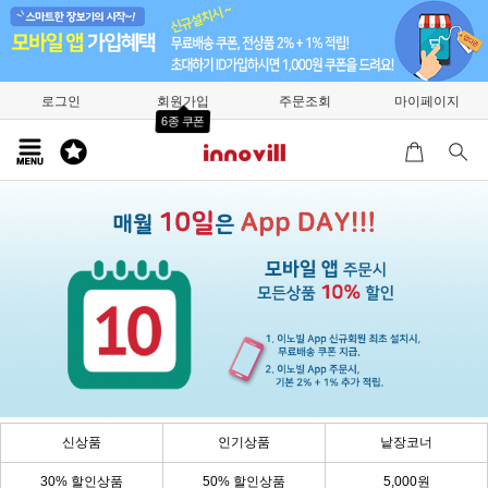
로그인
회원가입
주문조회
마이페이지
6종 쿠폰
신상품
인기상품
낱장코너
30% 할인상품
50% 할인상품
5,000원