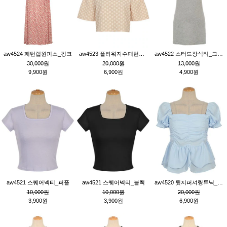
aw4524 패턴랩원피스_핑크
aw4523 플라워자수패턴튜닉_베이지
aw4522 스터드장식티_그레이
30,000원
20,000원
13,000원
9,900원
6,900원
4,900원
aw4521 스퀘어넥티_퍼플
aw4521 스퀘어넥티_블랙
aw4520 뒷지퍼셔링튜닉_블루
10,000원
10,000원
20,000원
3,900원
3,900원
6,900원