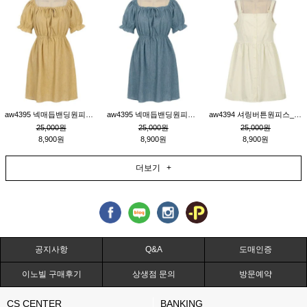
aw4395 넥매듭밴딩원피스_연겨자
aw4395 넥매듭밴딩원피스_블루
aw4394 셔링버튼원피스_연베이지
25,000원
25,000원
25,000원
8,900원
8,900원
8,900원
더보기 +
공지사항
Q&A
도매인증
이노빌 구매후기
상생점 문의
방문예약
CS CENTER
BANKING