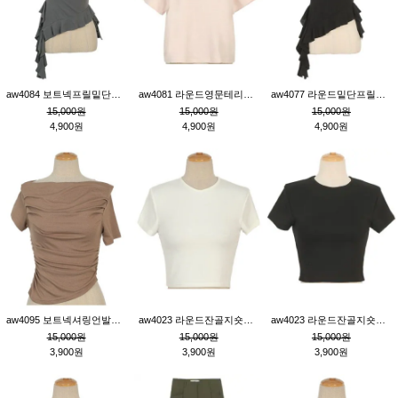
aw4084 보트넥프릴밑단언발티_진그레이
aw4081 라운드영문테리반소매티_연핑크
aw4077 라운드밑단프릴언발티_블랙
15,000원
15,000원
15,000원
4,900원
4,900원
4,900원
aw4095 보트넥셔링언발티_브라운
aw4023 라운드잔골지숏티_아이보리
aw4023 라운드잔골지숏티_블랙
15,000원
15,000원
15,000원
3,900원
3,900원
3,900원