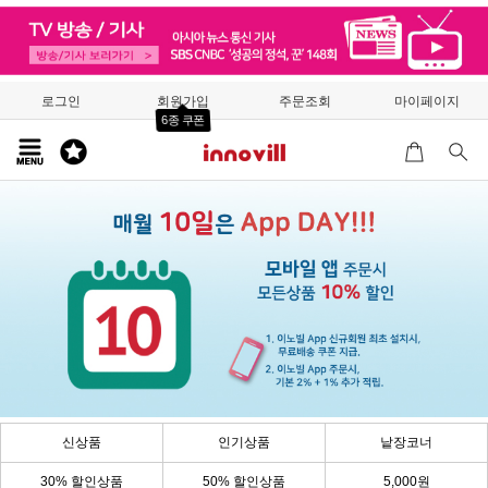
로그인
회원가입
주문조회
마이페이지
6종 쿠폰
신상품
인기상품
낱장코너
30% 할인상품
50% 할인상품
5,000원