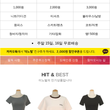
1,000원
2,000원
3,000원
니트/가디건
티셔츠
블라우스/남방
원피스
스커트/팬츠
코트/자켓
청바지/청치마
기타/잡화
땡! 500원
주말 15일, 16일 무료배송
필독 사항
주문취소정책
도매인증 신청
찾아오시는 길
HIT &
BEST
이노빌의 인기상품입니다