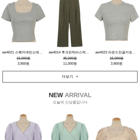
aw4021 스퀘어넥반소매숏티_그레이
aw4014 후크핀턱바스락팬츠_카키S
aw4023 라운드잔골지숏티_그레이
15,000원
35,000원
15,000원
3,900원
11,000원
3,900원
더보기 +
NEW
ARRIVAL
오늘의 신상품입니다