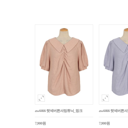
aw4466 뒷넥버튼셔링튜닉_핑크
aw4466 뒷넥버튼
7,900원
7,900원