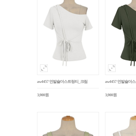
aw4457 언발숄더스트링티_크림
aw4457 언발숄
3,900원
3,900원