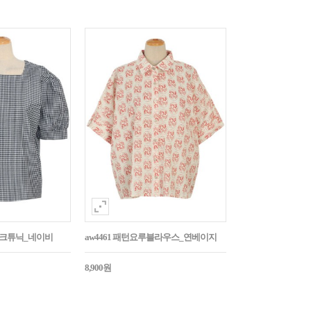
매체크튜닉_네이비
aw4461 패턴요루블라우스_연베이지
8,900원