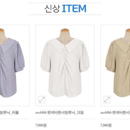
셔링튜닉_퍼플
aw4466 뒷넥버튼셔링튜닉_크림
aw4466 뒷넥버
7,900원
7,900원