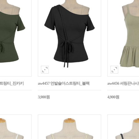
더스트링티_진카키
aw4457 언발숄더스트링티_블랙
aw4456 셔링끈나
3,900원
4,900원