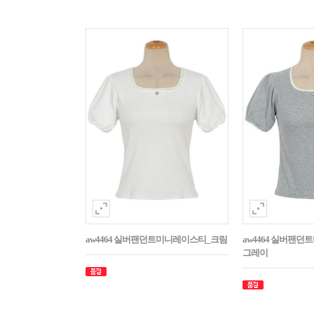
aw4464 실버팬던트미니레이스티_크림
aw4464 실버팬
그레이