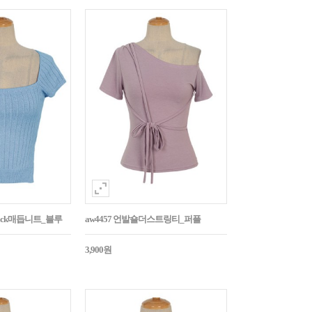
Back매듭니트_블루
aw4457 언발숄더스트링티_퍼플
3,900원