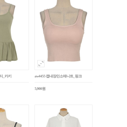
시티_카키
aw4455 캡내장민소매니트_핑크
5,900원