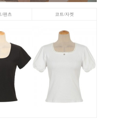
/팬츠
코트/자켓