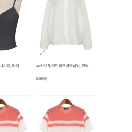
트나시티_먹색
aw4453 밑단언발오버핏남방_크림
8,900원