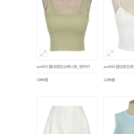
aw4455 캡내장민소매니트_연카키
aw4454 접단포인
5,900원
2,200원