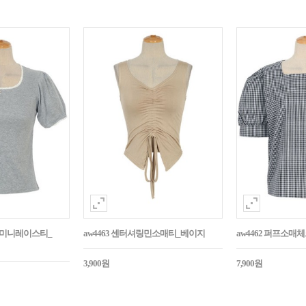
던트미니레이스티_
aw4463 센터셔링민소매티_베이지
aw4462 퍼프소
3,900원
7,900원