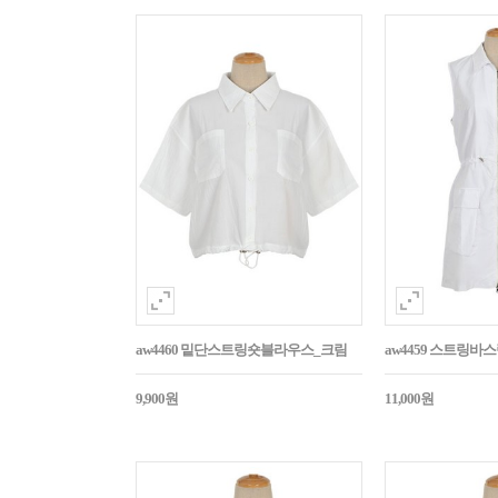
aw4460 밑단스트링숏블라우스_크림
aw4459 스트링
9,900원
11,000원