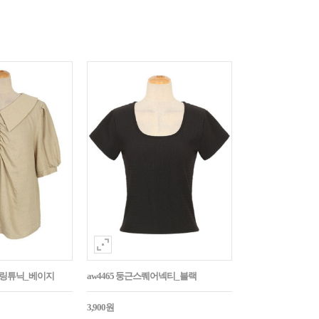
튼셔링튜닉_베이지
aw4465 둥근스퀘어넥티_블랙
3,900원