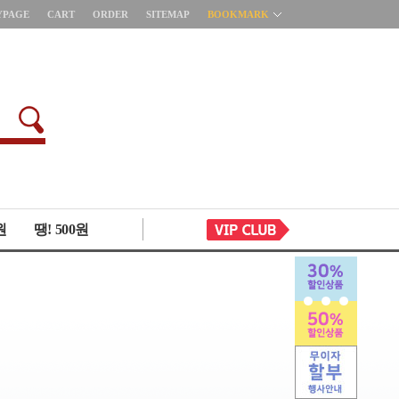
YPAGE
CART
ORDER
SITEMAP
BOOKMARK
원
땡! 500원