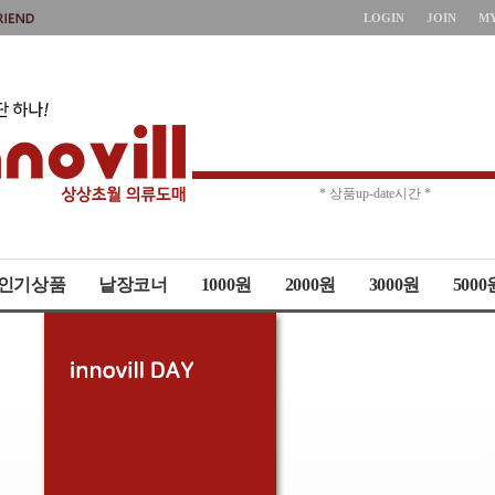
LOGIN
JOIN
M
* 주문취소 제한 *
* 상품up-date시간 *
인기상품
낱장코너
1000원
2000원
3000원
5000