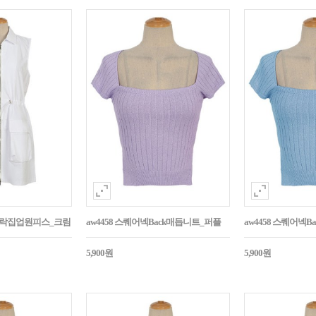
바스락집업원피스_크림
aw4458 스퀘어넥Back매듭니트_퍼플
aw4458 스퀘어넥
5,900원
5,900원