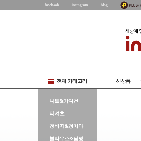
facebook
instagram
blog
전체 카테고리
신상품
-->
니트&가디건
티셔츠
청바지&청치마
블라우스&남방