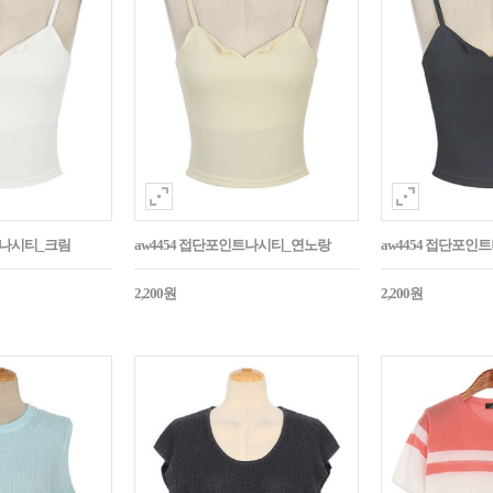
트나시티_크림
aw4454 접단포인트나시티_연노랑
aw4454 접단포인
2,200원
2,200원