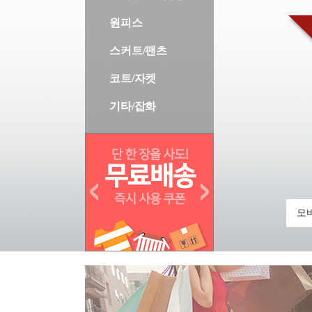
원피스
스커트/팬츠
코트/자켓
기타/잡화
모바