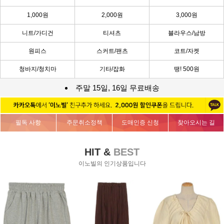
1,000원
2,000원
3,000원
니트/가디건
티셔츠
블라우스/남방
원피스
스커트/팬츠
코트/자켓
청바지/청치마
기타/잡화
땡! 500원
주말 15일, 16일 무료배송
필독 사항
주문취소정책
도매인증 신청
찾아오시는 길
HIT &
BEST
이노빌의 인기상품입니다