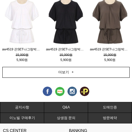
aw4519 끈SET나그랑박시티_크림
aw4519 끈SET나그랑박시티_블랙
aw4519 끈SET나그랑박시티_브라운
15,000원
15,000원
15,000원
5,900원
5,900원
5,900원
더보기 +
공지사항
Q&A
도매인증
이노빌 구매후기
상생점 문의
방문예약
CS CENTER
BANKING