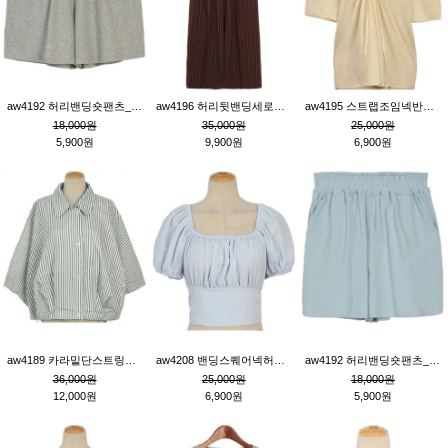
aw4192 허리밴딩숏팬츠_그레이
aw4196 허리뒷밴딩세로줄핀턱와이드팬츠_브라운
aw4195 스트랩조임넥반소매블라우스_연베이지
18,000원
35,000원
25,000원
5,900원
9,900원
6,900원
aw4189 카라밑단스트링세로줄오버핏블라우스_크림
aw4208 밴딩스퀘어넥허리뒷트임블라우스_블루
aw4192 허리밴딩숏팬츠_블루
36,000원
25,000원
18,000원
12,000원
6,900원
5,900원