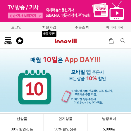
로그인
회원가입
주문조회
마이페이지
6종 쿠폰
신상품
인기상품
낱장코너
30% 할인상품
50% 할인상품
5,000원