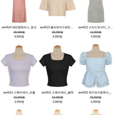
aw4524 패턴랩원피스_핑크
aw4523 플라워자수패턴튜닉_베이지
aw4522 스터드장식티_그레이
30,000원
20,000원
13,000원
9,900원
6,900원
4,900원
aw4521 스퀘어넥티_퍼플
aw4521 스퀘어넥티_블랙
aw4520 뒷지퍼셔링튜닉_블루
10,000원
10,000원
20,000원
3,900원
3,900원
6,900원