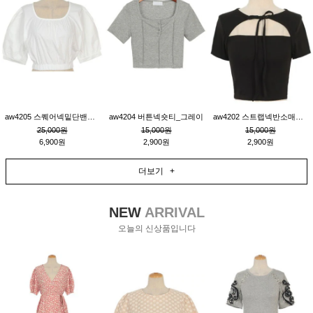
aw4205 스퀘어넥밑단밴딩숏블라우스_크림
aw4204 버튼넥숏티_그레이
aw4202 스트랩넥반소매숏티_블랙
25,000원
15,000원
15,000원
6,900원
2,900원
2,900원
더보기 +
NEW
ARRIVAL
오늘의 신상품입니다