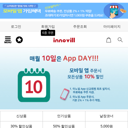
로그인
회원가입
주문조회
마이페이지
6종 쿠폰
신상품
인기상품
낱장코너
30% 할인상품
50% 할인상품
5,000원