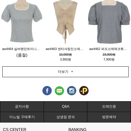
aw4464 실버팬던트미니레이스티_그레이
aw4463 센터셔링민소매티_베이지
aw4462 퍼프소매체크튜닉_네이비
(품절)
10,000원
23,000원
3,900원
7,900원
더보기 +
공지사항
Q&A
도매인증
이노빌 구매후기
상생점 문의
방문예약
CS CENTER
BANKING