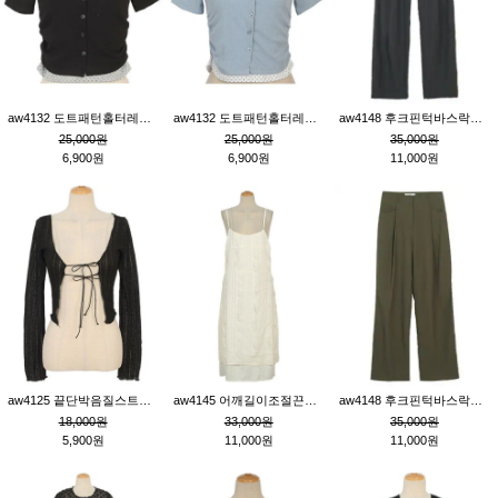
aw4132 도트패턴홀터레이어드St잔골지티_블랙
aw4132 도트패턴홀터레이어드St잔골지티_블루
aw4148 후크핀턱바스락팬츠_챠콜S
25,000원
25,000원
35,000원
6,900원
6,900원
11,000원
aw4125 끝단박음질스트랩오픈환편니트가디건_블랙
aw4145 어깨길이조절끈나시레이스러플원피스_아이보리
aw4148 후크핀턱바스락팬츠_카키M
18,000원
33,000원
35,000원
5,900원
11,000원
11,000원