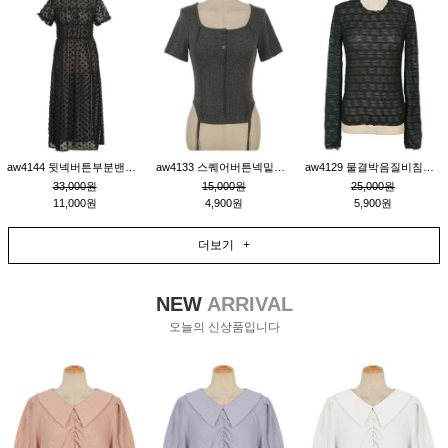
aw4144 뒷넥버튼부분밴딩레이어드비침원피스_블랙
aw4133 스퀘어버튼넥밑단줄잔골지환편티_챠콜
aw4129 물결박음질비침스판티_블랙
33,000원
15,000원
25,000원
11,000원
4,900원
5,900원
더보기 +
NEW
ARRIVAL
오늘의 신상품입니다