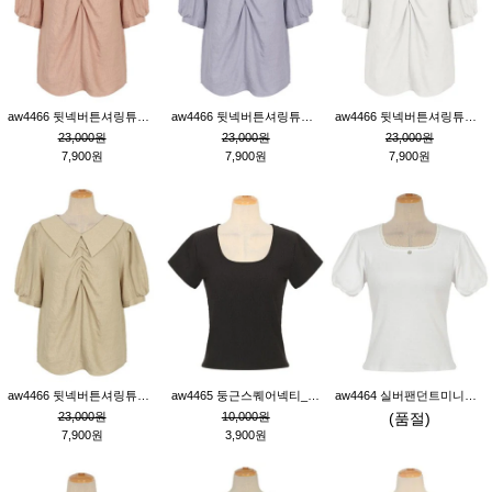
aw4466 뒷넥버튼셔링튜닉_핑크
aw4466 뒷넥버튼셔링튜닉_퍼플
aw4466 뒷넥버튼셔링튜닉_크림
23,000원
23,000원
23,000원
7,900원
7,900원
7,900원
aw4466 뒷넥버튼셔링튜닉_베이지
aw4465 둥근스퀘어넥티_블랙
aw4464 실버팬던트미니레이스티_크림
23,000원
10,000원
(품절)
7,900원
3,900원