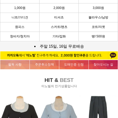
1,000원
2,000원
3,000원
니트/가디건
티셔츠
블라우스/남방
원피스
스커트/팬츠
코트/자켓
청바지/청치마
기타/잡화
땡! 500원
주말 15일, 16일 무료배송
필독 사항
주문취소정책
도매인증 신청
찾아오시는 길
HIT &
BEST
이노빌의 인기상품입니다