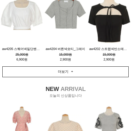
aw4205 스퀘어넥밑단밴딩숏블라우스_크림
aw4204 버튼넥숏티_그레이
aw4202 스트랩넥반소매숏티_블랙
25,000원
15,000원
15,000원
6,900원
2,900원
2,900원
더보기 +
NEW
ARRIVAL
오늘의 신상품입니다