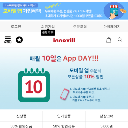
로그인
회원가입
주문조회
마이페이지
6종 쿠폰
신상품
인기상품
낱장코너
30% 할인상품
50% 할인상품
5,000원