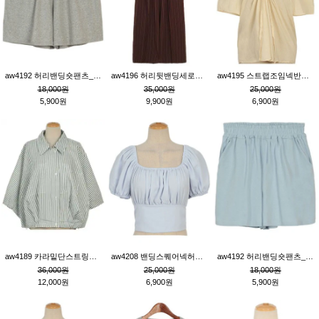
aw4192 허리밴딩숏팬츠_그레이
aw4196 허리뒷밴딩세로줄핀턱와이드팬츠_브라운
aw4195 스트랩조임넥반소매블라우스_연베이지
18,000원
35,000원
25,000원
5,900원
9,900원
6,900원
aw4189 카라밑단스트링세로줄오버핏블라우스_크림
aw4208 밴딩스퀘어넥허리뒷트임블라우스_블루
aw4192 허리밴딩숏팬츠_블루
36,000원
25,000원
18,000원
12,000원
6,900원
5,900원