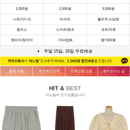
1,000원
2,000원
3,000원
니트/가디건
티셔츠
블라우스/남방
원피스
스커트/팬츠
코트/자켓
청바지/청치마
기타/잡화
땡! 500원
주말 15일, 16일 무료배송
필독 사항
주문취소정책
도매인증 신청
찾아오시는 길
HIT &
BEST
이노빌의 인기상품입니다