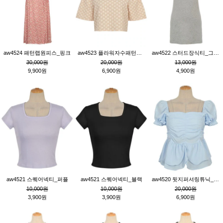
aw4524 패턴랩원피스_핑크
aw4523 플라워자수패턴튜닉_베이지
aw4522 스터드장식티_그레이
30,000원
20,000원
13,000원
9,900원
6,900원
4,900원
aw4521 스퀘어넥티_퍼플
aw4521 스퀘어넥티_블랙
aw4520 뒷지퍼셔링튜닉_블루
10,000원
10,000원
20,000원
3,900원
3,900원
6,900원