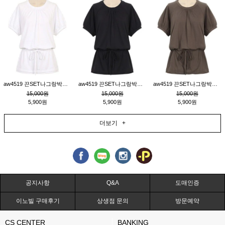
aw4519 끈SET나그랑박시티_크림
aw4519 끈SET나그랑박시티_블랙
aw4519 끈SET나그랑박시티_브라운
15,000원
15,000원
15,000원
5,900원
5,900원
5,900원
더보기 +
공지사항
Q&A
도매인증
이노빌 구매후기
상생점 문의
방문예약
CS CENTER
BANKING