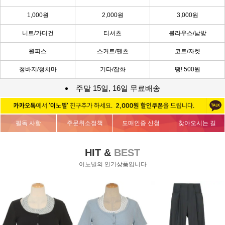
1,000원
2,000원
3,000원
니트/가디건
티셔츠
블라우스/남방
원피스
스커트/팬츠
코트/자켓
청바지/청치마
기타/잡화
땡! 500원
주말 15일, 16일 무료배송
필독 사항
주문취소정책
도매인증 신청
찾아오시는 길
HIT &
BEST
이노빌의 인기상품입니다