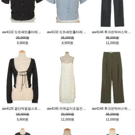
aw4132 도트패턴홀터레이어드St잔골지티_블랙
aw4132 도트패턴홀터레이어드St잔골지티_블루
aw4148 후크핀턱바스락팬츠_챠콜S
25,000원
25,000원
35,000원
6,900원
6,900원
11,000원
aw4125 끝단박음질스트랩오픈환편니트가디건_블랙
aw4145 어깨길이조절끈나시레이스러플원피스_아이보리
aw4148 후크핀턱바스락팬츠_카키M
18,000원
33,000원
35,000원
5,900원
11,000원
11,000원