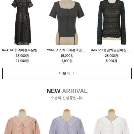
aw4144 뒷넥버튼부분밴딩레이어드비침원피스_블랙
aw4133 스퀘어버튼넥밑단줄잔골지환편티_챠콜
aw4129 물결박음질비침스판티_블랙
33,000원
15,000원
25,000원
11,000원
4,900원
5,900원
더보기 +
NEW
ARRIVAL
오늘의 신상품입니다