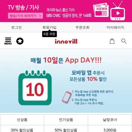
로그인
회원가입
주문조회
마이페이지
6종 쿠폰
신상품
인기상품
낱장코너
30% 할인상품
50% 할인상품
5,000원