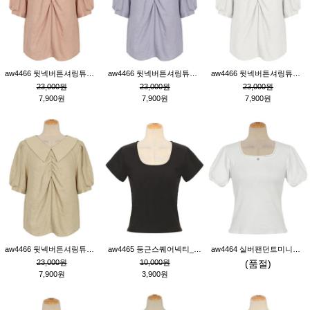
aw4466 뒷넥버튼셔링튜닉_핑크
aw4466 뒷넥버튼셔링튜닉_퍼플
aw4466 뒷넥버튼셔링튜닉_크림
23,000원
23,000원
23,000원
7,900원
7,900원
7,900원
aw4466 뒷넥버튼셔링튜닉_베이지
aw4465 둥근스퀘어넥티_블랙
aw4464 실버팬던트미니레이스티_크림
23,000원
10,000원
(품절)
7,900원
3,900원