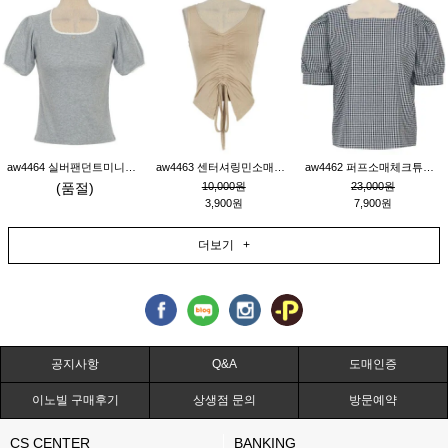
aw4464 실버팬던트미니레이스티_그레이
aw4463 센터셔링민소매티_베이지
aw4462 퍼프소매체크튜닉_네이비
(품절)
10,000원
23,000원
3,900원
7,900원
더보기 +
공지사항
Q&A
도매인증
이노빌 구매후기
상생점 문의
방문예약
CS CENTER
BANKING