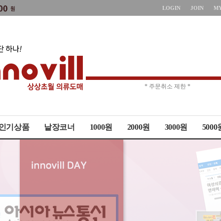
LOGIN
JOIN
M
* 상품up-date시간 *
* 주문취소 제한 *
인기상품
낱장코너
1000원
2000원
3000원
5000