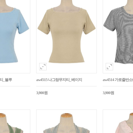
지티_블루
aw4515 나그랑무지티_베이지
aw4514 가로줄반
3,900원
3,900원