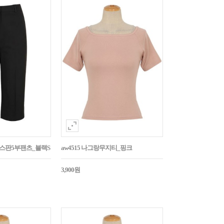
임스판5부팬츠_블랙S
aw4515 나그랑무지티_핑크
3,900원