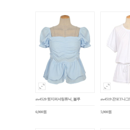
aw4520 뒷지퍼셔링튜닉_블루
aw4519 끈SET
6,900원
5,900원