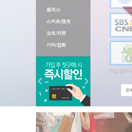
원피스
스커트/팬츠
코트/자켓
기타/잡화
모바