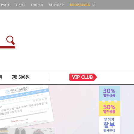
YPAGE
CART
ORDER
SITEMAP
BOOKMARK
원
땡! 500원