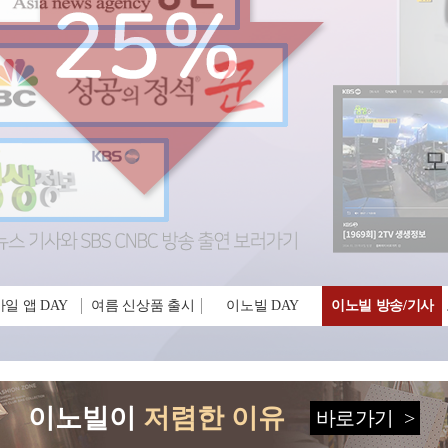
일 앱 DAY
여름 신상품 출시
이노빌 DAY
이노빌 방송/기사
이노빌이
저렴한 이유
바로가기
>