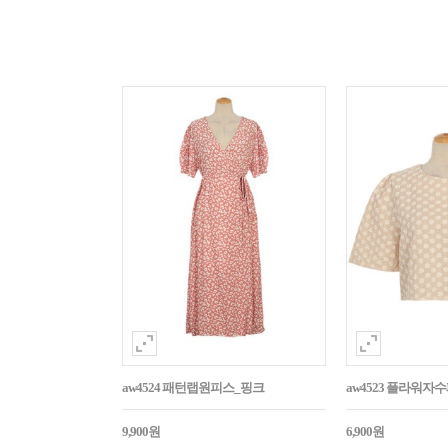
aw4524 패턴랩원피스_핑크
aw4523 플라워
9,900원
6,900원