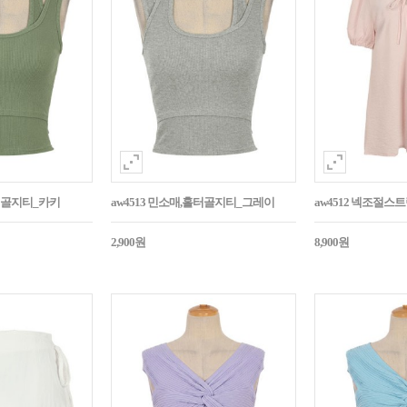
홀터골지티_카키
aw4513 민소매,홀터골지티_그레이
aw4512 넥조절
2,900원
8,900원