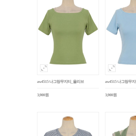
aw4515 나그랑무지티_올리브
aw4515 나그랑무
3,900원
3,900원