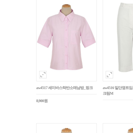
aw4517 세미바스락반소매남방_핑크
aw4516 밑단옆트
크림M
8,900원