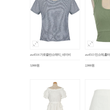
aw4514 가로줄반소매티_네이비
aw4513 민소매,
3,900원
2,900원