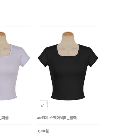
티_퍼플
aw4521 스퀘어넥티_블랙
3,900원