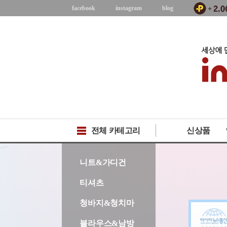
facebook
instagram
blog
전체 카테고리
신상품
-->
니트&가디건
티셔츠
청바지&청치마
블라우스&남방