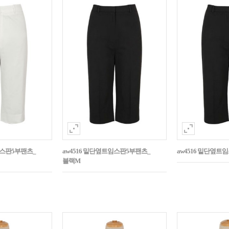
임스판5부팬츠_
aw4516 밑단옆트임스판5부팬츠_
aw4516 밑단옆트
블랙M