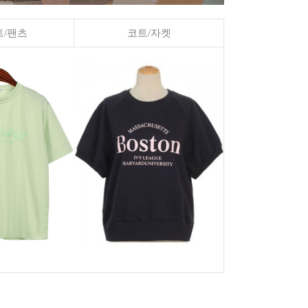
/팬츠
코트/자켓