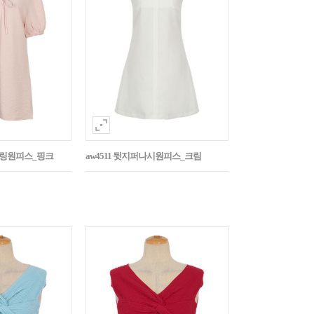
스트링원피스_핑크
aw4511 뒷지퍼나시원피스_크림