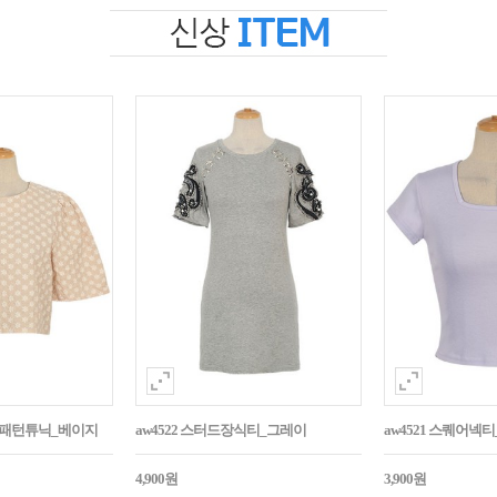
자수패턴튜닉_베이지
aw4522 스터드장식티_그레이
aw4521 스퀘어넥
4,900원
3,900원