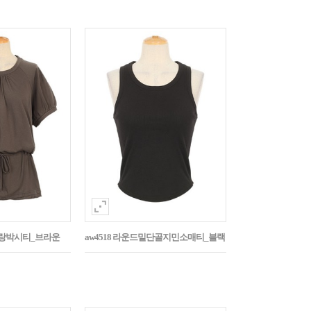
나그랑박시티_브라운
aw4518 라운드밑단골지민소매티_블랙