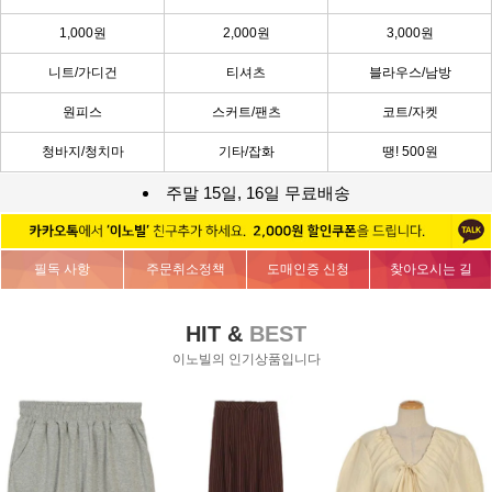
1,000원
2,000원
3,000원
니트/가디건
티셔츠
블라우스/남방
원피스
스커트/팬츠
코트/자켓
청바지/청치마
기타/잡화
땡! 500원
주말 15일, 16일 무료배송
필독 사항
주문취소정책
도매인증 신청
찾아오시는 길
HIT &
BEST
이노빌의 인기상품입니다