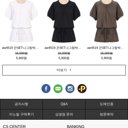
aw4519 끈SET나그랑박시티_크림
aw4519 끈SET나그랑박시티_블랙
aw4519 끈SET나그랑박시티_브라운
15,000원
15,000원
15,000원
5,900원
5,900원
5,900원
더보기 +
공지사항
Q&A
도매인증
이노빌 구매후기
상생점 문의
방문예약
CS CENTER
BANKING