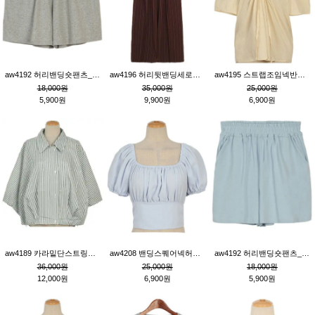
aw4192 허리밴딩숏팬츠_그레이
aw4196 허리뒷밴딩세로줄핀턱와이드팬츠_브라운
aw4195 스트랩조임넥반소매블라우스_연베이지
18,000원
35,000원
25,000원
5,900원
9,900원
6,900원
aw4189 카라밑단스트링세로줄오버핏블라우스_크림
aw4208 밴딩스퀘어넥허리뒷트임블라우스_블루
aw4192 허리밴딩숏팬츠_블루
36,000원
25,000원
18,000원
12,000원
6,900원
5,900원