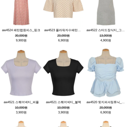
aw4524 패턴랩원피스_핑크
aw4523 플라워자수패턴튜닉_베이지
aw4522 스터드장식티_그레이
30,000원
20,000원
13,000원
9,900원
6,900원
4,900원
aw4521 스퀘어넥티_퍼플
aw4521 스퀘어넥티_블랙
aw4520 뒷지퍼셔링튜닉_블루
10,000원
10,000원
20,000원
3,900원
3,900원
6,900원