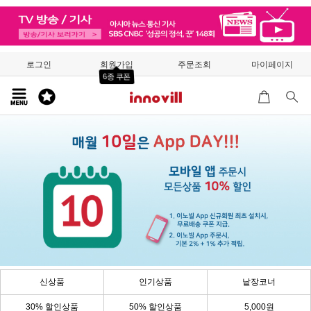
로그인
회원가입
주문조회
마이페이지
6종 쿠폰
신상품
인기상품
낱장코너
30% 할인상품
50% 할인상품
5,000원