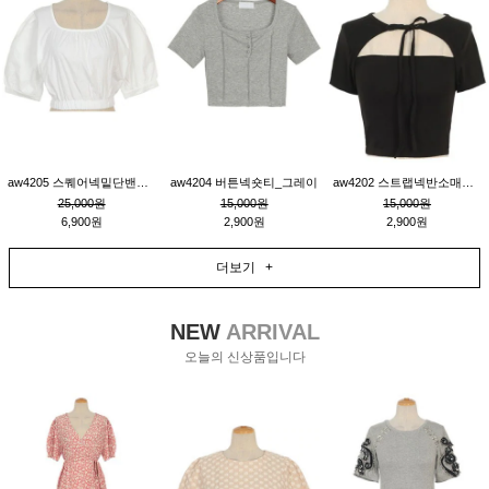
aw4205 스퀘어넥밑단밴딩숏블라우스_크림
aw4204 버튼넥숏티_그레이
aw4202 스트랩넥반소매숏티_블랙
25,000원
15,000원
15,000원
6,900원
2,900원
2,900원
더보기 +
NEW
ARRIVAL
오늘의 신상품입니다