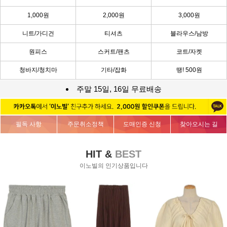
1,000원
2,000원
3,000원
니트/가디건
티셔츠
블라우스/남방
원피스
스커트/팬츠
코트/자켓
청바지/청치마
기타/잡화
땡! 500원
주말 15일, 16일 무료배송
필독 사항
주문취소정책
도매인증 신청
찾아오시는 길
HIT &
BEST
이노빌의 인기상품입니다