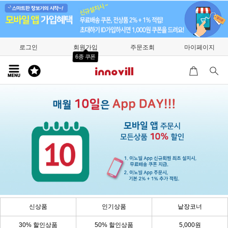
로그인
회원가입
주문조회
마이페이지
6종 쿠폰
신상품
인기상품
낱장코너
30% 할인상품
50% 할인상품
5,000원