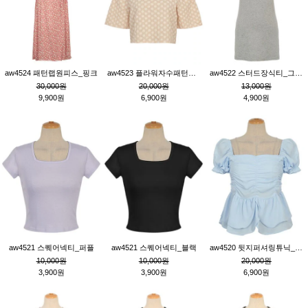
aw4524 패턴랩원피스_핑크
aw4523 플라워자수패턴튜닉_베이지
aw4522 스터드장식티_그레이
30,000원
20,000원
13,000원
9,900원
6,900원
4,900원
aw4521 스퀘어넥티_퍼플
aw4521 스퀘어넥티_블랙
aw4520 뒷지퍼셔링튜닉_블루
10,000원
10,000원
20,000원
3,900원
3,900원
6,900원