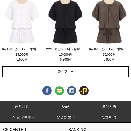
aw4519 끈SET나그랑박시티_크림
aw4519 끈SET나그랑박시티_블랙
aw4519 끈SET나그랑박시티_브라운
15,000원
15,000원
15,000원
5,900원
5,900원
5,900원
더보기 +
공지사항
Q&A
도매인증
이노빌 구매후기
상생점 문의
방문예약
CS CENTER
BANKING