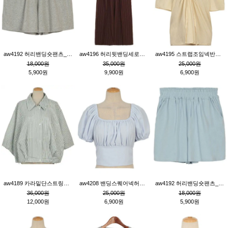
aw4192 허리밴딩숏팬츠_그레이
aw4196 허리뒷밴딩세로줄핀턱와이드팬츠_브라운
aw4195 스트랩조임넥반소매블라우스_연베이지
18,000원
35,000원
25,000원
5,900원
9,900원
6,900원
aw4189 카라밑단스트링세로줄오버핏블라우스_크림
aw4208 밴딩스퀘어넥허리뒷트임블라우스_블루
aw4192 허리밴딩숏팬츠_블루
36,000원
25,000원
18,000원
12,000원
6,900원
5,900원