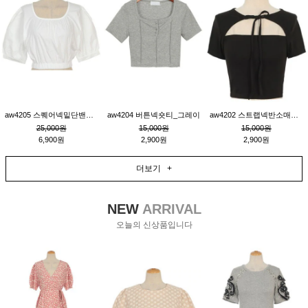
aw4205 스퀘어넥밑단밴딩숏블라우스_크림
aw4204 버튼넥숏티_그레이
aw4202 스트랩넥반소매숏티_블랙
25,000원
15,000원
15,000원
6,900원
2,900원
2,900원
더보기 +
NEW
ARRIVAL
오늘의 신상품입니다