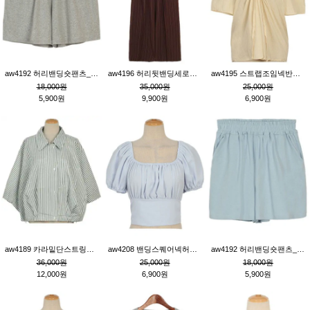
aw4192 허리밴딩숏팬츠_그레이
aw4196 허리뒷밴딩세로줄핀턱와이드팬츠_브라운
aw4195 스트랩조임넥반소매블라우스_연베이지
18,000원
35,000원
25,000원
5,900원
9,900원
6,900원
aw4189 카라밑단스트링세로줄오버핏블라우스_크림
aw4208 밴딩스퀘어넥허리뒷트임블라우스_블루
aw4192 허리밴딩숏팬츠_블루
36,000원
25,000원
18,000원
12,000원
6,900원
5,900원