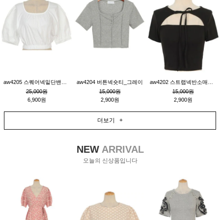
aw4205 스퀘어넥밑단밴딩숏블라우스_크림
aw4204 버튼넥숏티_그레이
aw4202 스트랩넥반소매숏티_블랙
25,000원
15,000원
15,000원
6,900원
2,900원
2,900원
더보기 +
NEW
ARRIVAL
오늘의 신상품입니다