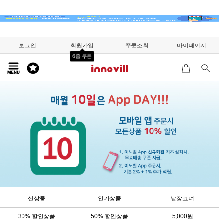
로그인
회원가입
주문조회
마이페이지
6종 쿠폰
신상품
인기상품
낱장코너
30% 할인상품
50% 할인상품
5,000원