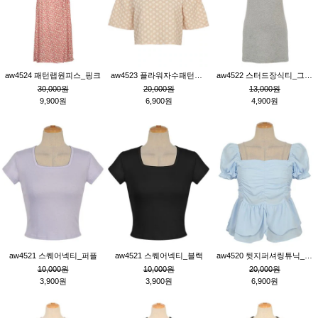
aw4524 패턴랩원피스_핑크
aw4523 플라워자수패턴튜닉_베이지
aw4522 스터드장식티_그레이
30,000원
20,000원
13,000원
9,900원
6,900원
4,900원
aw4521 스퀘어넥티_퍼플
aw4521 스퀘어넥티_블랙
aw4520 뒷지퍼셔링튜닉_블루
10,000원
10,000원
20,000원
3,900원
3,900원
6,900원