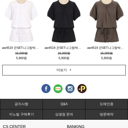
aw4519 끈SET나그랑박시티_크림
aw4519 끈SET나그랑박시티_블랙
aw4519 끈SET나그랑박시티_브라운
15,000원
15,000원
15,000원
5,900원
5,900원
5,900원
더보기 +
공지사항
Q&A
도매인증
이노빌 구매후기
상생점 문의
방문예약
CS CENTER
BANKING