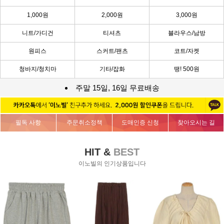
1,000원
2,000원
3,000원
니트/가디건
티셔츠
블라우스/남방
원피스
스커트/팬츠
코트/자켓
청바지/청치마
기타/잡화
땡! 500원
주말 15일, 16일 무료배송
필독 사항
주문취소정책
도매인증 신청
찾아오시는 길
HIT &
BEST
이노빌의 인기상품입니다