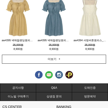
aw4395 넥매듭밴딩원피스_연겨자
aw4395 넥매듭밴딩원피스_블루
aw4394 셔링버튼원피스_연베이지
25,000원
25,000원
25,000원
8,900원
8,900원
8,900원
더보기 +
공지사항
Q&A
도매인증
이노빌 구매후기
상생점 문의
방문예약
CS CENTER
BANKING