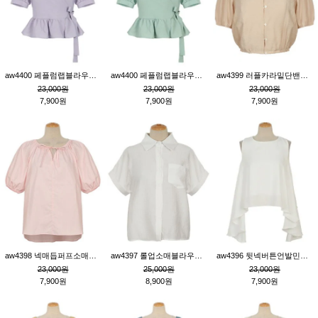
aw4400 페플럼랩블라우스_퍼플
aw4400 페플럼랩블라우스_민트
aw4399 러플카라밑단밴딩블라우스_연살구
23,000원
23,000원
23,000원
7,900원
7,900원
7,900원
aw4398 넥매듭퍼프소매튜닉_핑크
aw4397 롤업소매블라우스_크림
aw4396 뒷넥버튼언발민소매튜닉_크림
23,000원
25,000원
23,000원
7,900원
8,900원
7,900원