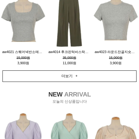
aw4021 스퀘어넥반소매숏티_그레이
aw4014 후크핀턱바스락팬츠_카키S
aw4023 라운드잔골지숏티_그레이
15,000원
35,000원
15,000원
3,900원
11,000원
3,900원
더보기 +
NEW
ARRIVAL
오늘의 신상품입니다