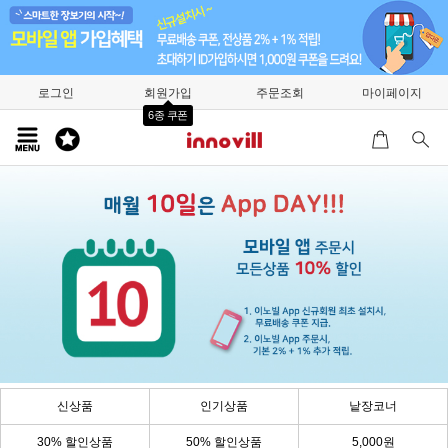
로그인
회원가입
주문조회
마이페이지
6종 쿠폰
신상품
인기상품
낱장코너
30% 할인상품
50% 할인상품
5,000원