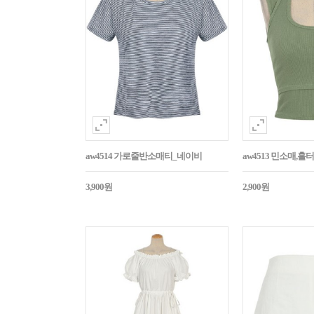
aw4514 가로줄반소매티_네이비
aw4513 민소매,
3,900원
2,900원