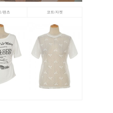
/팬츠
코트/자켓