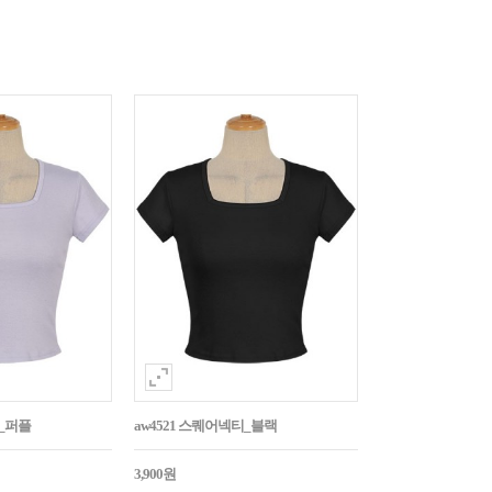
티_퍼플
aw4521 스퀘어넥티_블랙
3,900원