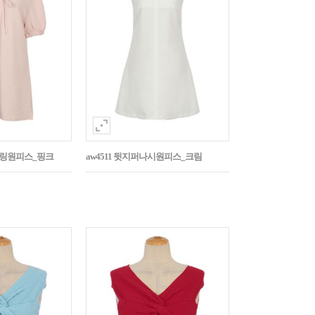
스트링원피스_핑크
aw4511 뒷지퍼나시원피스_크림