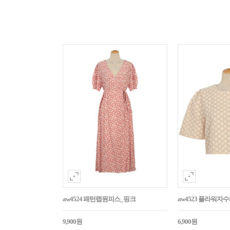
aw4524 패턴랩원피스_핑크
aw4523 플라워
9,900원
6,900원