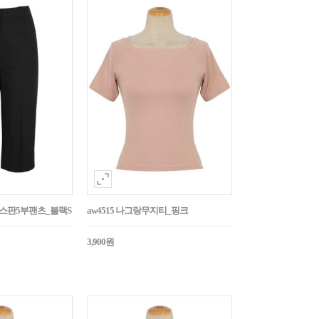
임스판5부팬츠_블랙S
aw4515 나그랑무지티_핑크
3,900원