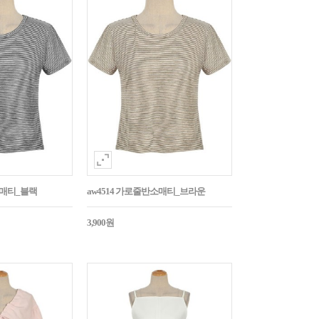
소매티_블랙
aw4514 가로줄반소매티_브라운
3,900원