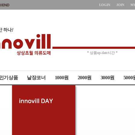
LOGIN
JOIN
M
* 주문취소 제한 *
* 상품up-date시간 *
인기상품
낱장코너
1000원
2000원
3000원
5000