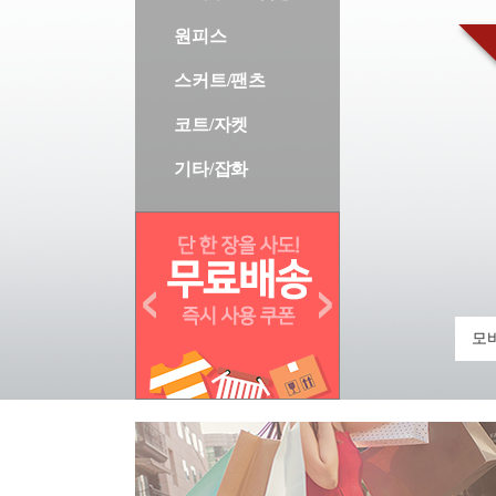
원피스
스커트/팬츠
코트/자켓
기타/잡화
모바