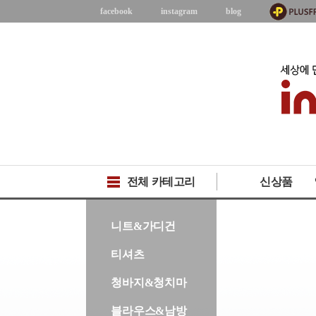
facebook
instagram
blog
전체 카테고리
신상품
-->
니트&가디건
티셔츠
청바지&청치마
블라우스&남방