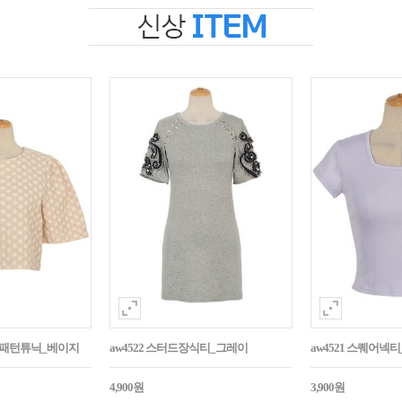
자수패턴튜닉_베이지
aw4522 스터드장식티_그레이
aw4521 스퀘어넥
4,900원
3,900원