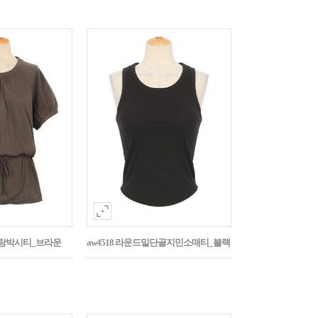
나그랑박시티_브라운
aw4518 라운드밑단골지민소매티_블랙