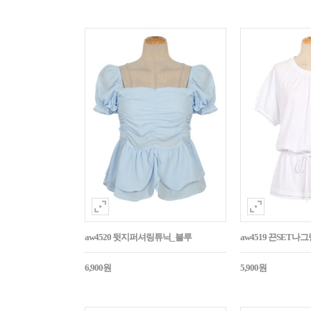
aw4520 뒷지퍼셔링튜닉_블루
aw4519 끈SET
6,900원
5,900원