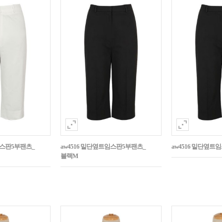
임스판5부팬츠_
aw4516 밑단옆트임스판5부팬츠_
aw4516 밑단옆트
블랙M