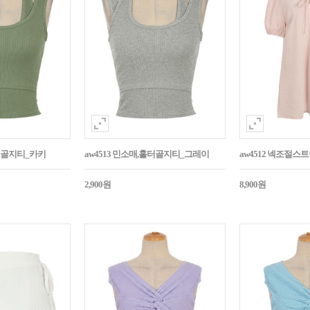
홀터골지티_카키
aw4513 민소매,홀터골지티_그레이
aw4512 넥조절
2,900원
8,900원