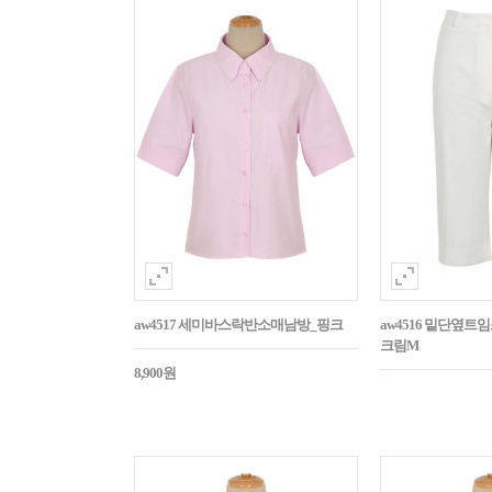
aw4517 세미바스락반소매남방_핑크
aw4516 밑단옆트
크림M
8,900원