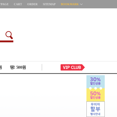
YPAGE
CART
ORDER
SITEMAP
BOOKMARK
원
땡! 500원