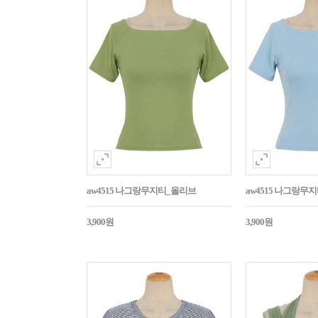
aw4515 나그랑무지티_올리브
aw4515 나그랑무
3,900원
3,900원