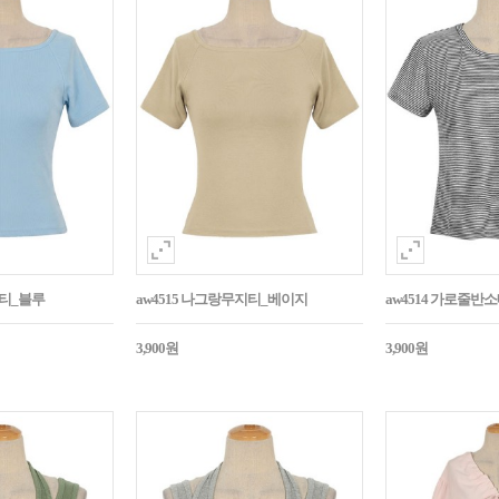
지티_블루
aw4515 나그랑무지티_베이지
aw4514 가로줄반
3,900원
3,900원