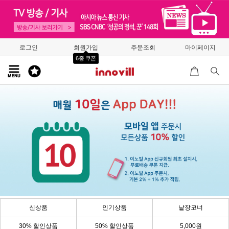
로그인
회원가입
주문조회
마이페이지
6종 쿠폰
신상품
인기상품
낱장코너
30% 할인상품
50% 할인상품
5,000원