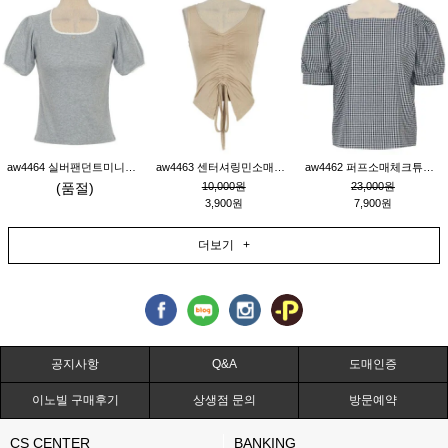
aw4464 실버팬던트미니레이스티_그레이
aw4463 센터셔링민소매티_베이지
aw4462 퍼프소매체크튜닉_네이비
(품절)
10,000원
23,000원
3,900원
7,900원
더보기 +
공지사항
Q&A
도매인증
이노빌 구매후기
상생점 문의
방문예약
CS CENTER
BANKING