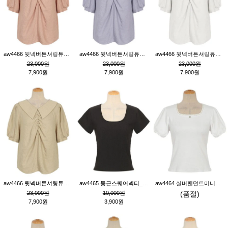
aw4466 뒷넥버튼셔링튜닉_핑크
aw4466 뒷넥버튼셔링튜닉_퍼플
aw4466 뒷넥버튼셔링튜닉_크림
23,000원
23,000원
23,000원
7,900원
7,900원
7,900원
aw4466 뒷넥버튼셔링튜닉_베이지
aw4465 둥근스퀘어넥티_블랙
aw4464 실버팬던트미니레이스티_크림
23,000원
10,000원
(품절)
7,900원
3,900원