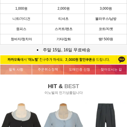
1,000원
2,000원
3,000원
니트/가디건
티셔츠
블라우스/남방
원피스
스커트/팬츠
코트/자켓
청바지/청치마
기타/잡화
땡! 500원
주말 15일, 16일 무료배송
필독 사항
주문취소정책
도매인증 신청
찾아오시는 길
HIT &
BEST
이노빌의 인기상품입니다