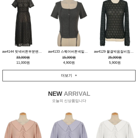
aw4144 뒷넥버튼부분밴딩레이어드비침원피스_블랙
aw4133 스퀘어버튼넥밑단줄잔골지환편티_챠콜
aw4129 물결박음질비침스판티_블랙
33,000원
15,000원
25,000원
11,000원
4,900원
5,900원
더보기 +
NEW
ARRIVAL
오늘의 신상품입니다