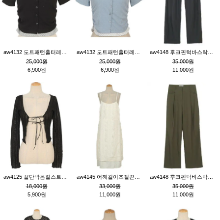
aw4132 도트패턴홀터레이어드St잔골지티_블랙
aw4132 도트패턴홀터레이어드St잔골지티_블루
aw4148 후크핀턱바스락팬츠_챠콜S
25,000원
25,000원
35,000원
6,900원
6,900원
11,000원
aw4125 끝단박음질스트랩오픈환편니트가디건_블랙
aw4145 어깨길이조절끈나시레이스러플원피스_아이보리
aw4148 후크핀턱바스락팬츠_카키M
18,000원
33,000원
35,000원
5,900원
11,000원
11,000원