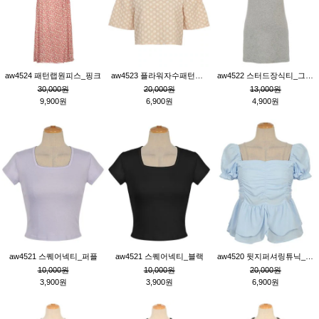
aw4524 패턴랩원피스_핑크
aw4523 플라워자수패턴튜닉_베이지
aw4522 스터드장식티_그레이
30,000원
20,000원
13,000원
9,900원
6,900원
4,900원
aw4521 스퀘어넥티_퍼플
aw4521 스퀘어넥티_블랙
aw4520 뒷지퍼셔링튜닉_블루
10,000원
10,000원
20,000원
3,900원
3,900원
6,900원