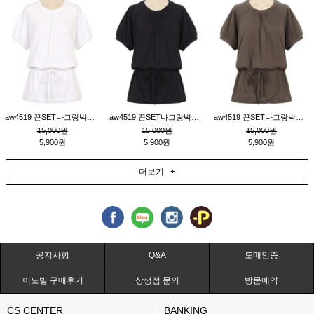
aw4519 끈SET나그랑박시티_크림
aw4519 끈SET나그랑박시티_블랙
aw4519 끈SET나그랑박시티_브라운
15,000원
15,000원
15,000원
5,900원
5,900원
5,900원
더보기 +
공지사항
Q&A
도매인증
이노빌 구매후기
상생점 문의
방문예약
CS CENTER
BANKING