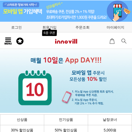
로그인
회원가입
주문조회
마이페이지
6종 쿠폰
신상품
인기상품
낱장코너
30% 할인상품
50% 할인상품
5,000원