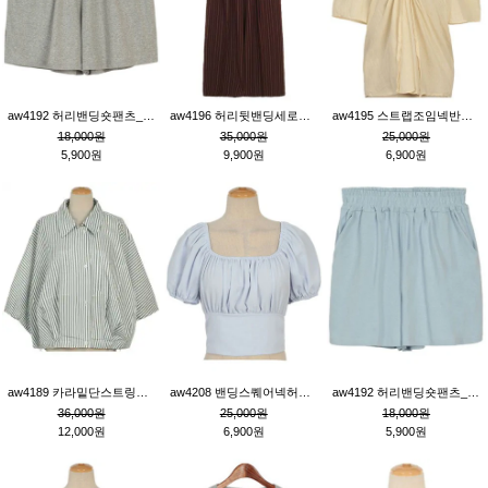
aw4192 허리밴딩숏팬츠_그레이
aw4196 허리뒷밴딩세로줄핀턱와이드팬츠_브라운
aw4195 스트랩조임넥반소매블라우스_연베이지
18,000원
35,000원
25,000원
5,900원
9,900원
6,900원
aw4189 카라밑단스트링세로줄오버핏블라우스_크림
aw4208 밴딩스퀘어넥허리뒷트임블라우스_블루
aw4192 허리밴딩숏팬츠_블루
36,000원
25,000원
18,000원
12,000원
6,900원
5,900원