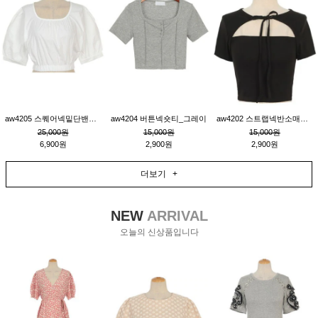
aw4205 스퀘어넥밑단밴딩숏블라우스_크림
aw4204 버튼넥숏티_그레이
aw4202 스트랩넥반소매숏티_블랙
25,000원
15,000원
15,000원
6,900원
2,900원
2,900원
더보기 +
NEW
ARRIVAL
오늘의 신상품입니다