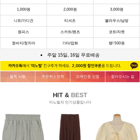
1,000원
2,000원
3,000원
니트/가디건
티셔츠
블라우스/남방
원피스
스커트/팬츠
코트/자켓
청바지/청치마
기타/잡화
땡! 500원
주말 15일, 16일 무료배송
필독 사항
주문취소정책
도매인증 신청
찾아오시는 길
HIT &
BEST
이노빌의 인기상품입니다