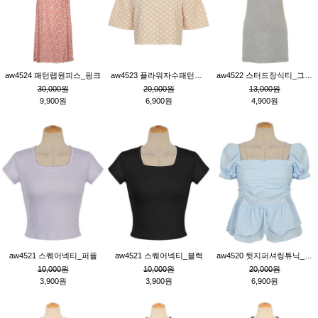
aw4524 패턴랩원피스_핑크
aw4523 플라워자수패턴튜닉_베이지
aw4522 스터드장식티_그레이
30,000원
20,000원
13,000원
9,900원
6,900원
4,900원
aw4521 스퀘어넥티_퍼플
aw4521 스퀘어넥티_블랙
aw4520 뒷지퍼셔링튜닉_블루
10,000원
10,000원
20,000원
3,900원
3,900원
6,900원