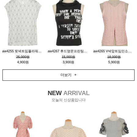
aw4255 뒷넥트임플라워패턴티_크림
aw4267 후드영문프린팅민소매티_블랙
aw4265 V넥앞트임민소매티블라우스_핑크
25,000원
15,000원
18,000원
4,900원
3,900원
5,900원
더보기 +
NEW
ARRIVAL
오늘의 신상품입니다