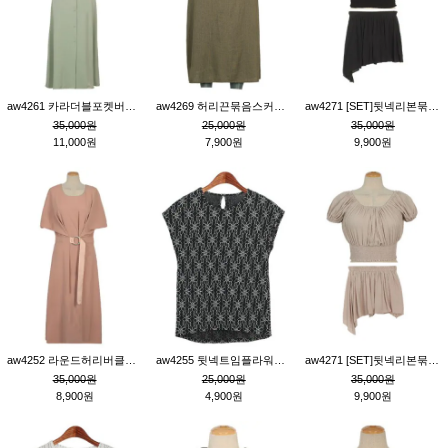
aw4261 카라더블포켓버튼원피스_카키
aw4269 허리끈묶음스커트_카키
aw4271 [SET]뒷넥리본묶음부분밴딩숏블라우스&허리밴딩스커트팬츠_블랙
35,000원
25,000원
35,000원
11,000원
7,900원
9,900원
aw4252 라운드허리버클원피스_핑크
aw4255 뒷넥트임플라워패턴티_블랙
aw4271 [SET]뒷넥리본묶음부분밴딩숏블라우스&허리밴딩스커트팬츠_베이지
35,000원
25,000원
35,000원
8,900원
4,900원
9,900원