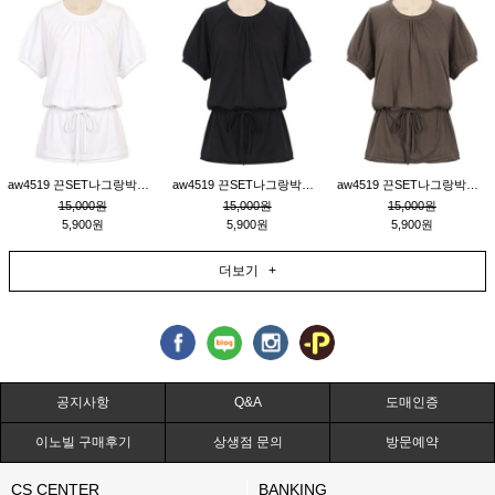
aw4519 끈SET나그랑박시티_크림
aw4519 끈SET나그랑박시티_블랙
aw4519 끈SET나그랑박시티_브라운
15,000원
15,000원
15,000원
5,900원
5,900원
5,900원
더보기 +
공지사항
Q&A
도매인증
이노빌 구매후기
상생점 문의
방문예약
CS CENTER
BANKING