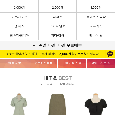
1,000원
2,000원
3,000원
니트/가디건
티셔츠
블라우스/남방
원피스
스커트/팬츠
코트/자켓
청바지/청치마
기타/잡화
땡! 500원
주말 15일, 16일 무료배송
필독 사항
주문취소정책
도매인증 신청
찾아오시는 길
HIT &
BEST
이노빌의 인기상품입니다