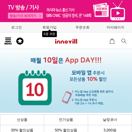
로그인
회원가입
주문조회
마이페이지
6종 쿠폰
신상품
인기상품
낱장코너
30% 할인상품
50% 할인상품
5,000원