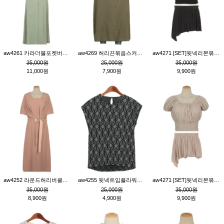
aw4261 카라더블포켓버튼원피스_카키
aw4269 허리끈묶음스커트_카키
aw4271 [SET]뒷넥리본묶음부분밴딩숏블라우스&허리밴딩스커트팬츠_블랙
35,000원
25,000원
35,000원
11,000원
7,900원
9,900원
aw4252 라운드허리버클원피스_핑크
aw4255 뒷넥트임플라워패턴티_블랙
aw4271 [SET]뒷넥리본묶음부분밴딩숏블라우스&허리밴딩스커트팬츠_베이지
35,000원
25,000원
35,000원
8,900원
4,900원
9,900원