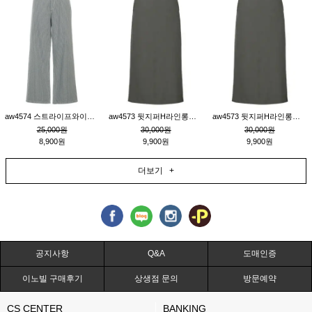
aw4574 스트라이프와이드팬츠_챠콜M
aw4573 뒷지퍼H라인롱스커트_연고동M
aw4573 뒷지퍼H라인롱스커트_연고동S
25,000원
30,000원
30,000원
8,900원
9,900원
9,900원
더보기 +
공지사항
Q&A
도매인증
이노빌 구매후기
상생점 문의
방문예약
CS CENTER
BANKING