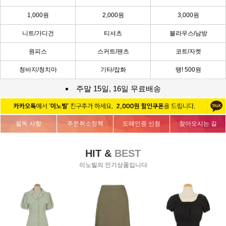
1,000원
2,000원
3,000원
니트/가디건
티셔츠
블라우스/남방
원피스
스커트/팬츠
코트/자켓
청바지/청치마
기타/잡화
땡! 500원
주말 15일, 16일 무료배송
필독 사항
주문취소정책
도매인증 신청
찾아오시는 길
HIT &
BEST
이노빌의 인기상품입니다