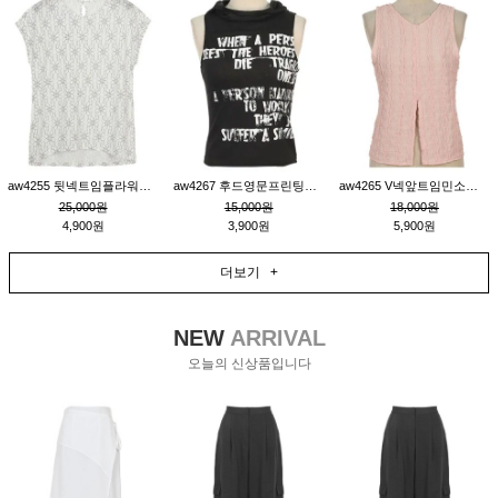
aw4255 뒷넥트임플라워패턴티_크림
aw4267 후드영문프린팅민소매티_블랙
aw4265 V넥앞트임민소매티블라우스_핑크
25,000원
15,000원
18,000원
4,900원
3,900원
5,900원
더보기 +
NEW
ARRIVAL
오늘의 신상품입니다