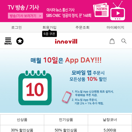
로그인
회원가입
주문조회
마이페이지
6종 쿠폰
신상품
인기상품
낱장코너
30% 할인상품
50% 할인상품
5,000원