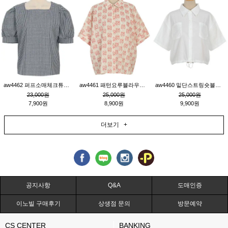
aw4462 퍼프소매체크튜닉_네이비
aw4461 패턴요루블라우스_연베이지
aw4460 밑단스트링숏블라우스_크림
23,000원
25,000원
25,000원
7,900원
8,900원
9,900원
더보기 +
공지사항
Q&A
도매인증
이노빌 구매후기
상생점 문의
방문예약
CS CENTER
BANKING