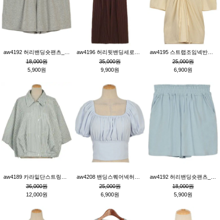
aw4192 허리밴딩숏팬츠_그레이
aw4196 허리뒷밴딩세로줄핀턱와이드팬츠_브라운
aw4195 스트랩조임넥반소매블라우스_연베이지
18,000원
35,000원
25,000원
5,900원
9,900원
6,900원
aw4189 카라밑단스트링세로줄오버핏블라우스_크림
aw4208 밴딩스퀘어넥허리뒷트임블라우스_블루
aw4192 허리밴딩숏팬츠_블루
36,000원
25,000원
18,000원
12,000원
6,900원
5,900원