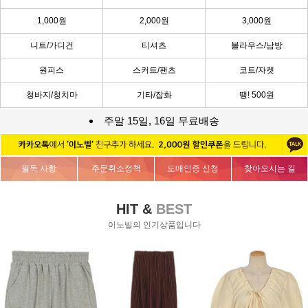
1,000원
2,000원
3,000원
니트/가디건
티셔츠
블라우스/남방
원피스
스커트/팬츠
코트/자켓
청바지/청치마
기타/잡화
땡! 500원
주말 15일, 16일 무료배송
필독 사항
주문취소정책
도매인증 신청
찾아오시는 길
HIT &
BEST
이노빌의 인기상품입니다