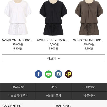
aw4519 끈SET나그랑박시티_크림
aw4519 끈SET나그랑박시티_블랙
aw4519 끈SET나그랑박시티_브라운
15,000원
15,000원
15,000원
5,900원
5,900원
5,900원
더보기 +
공지사항
Q&A
도매인증
이노빌 구매후기
상생점 문의
방문예약
CS CENTER
BANKING