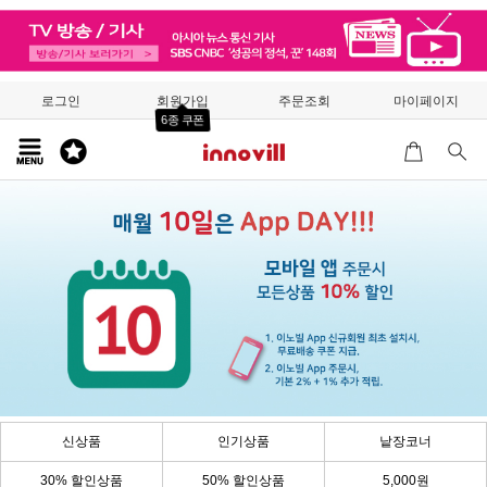
로그인
회원가입
주문조회
마이페이지
6종 쿠폰
신상품
인기상품
낱장코너
30% 할인상품
50% 할인상품
5,000원