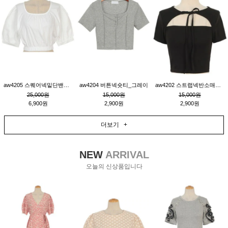
aw4205 스퀘어넥밑단밴딩숏블라우스_크림
aw4204 버튼넥숏티_그레이
aw4202 스트랩넥반소매숏티_블랙
25,000원
15,000원
15,000원
6,900원
2,900원
2,900원
더보기 +
NEW
ARRIVAL
오늘의 신상품입니다