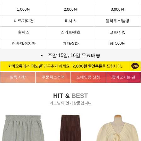
1,000원
2,000원
3,000원
니트/가디건
티셔츠
블라우스/남방
원피스
스커트/팬츠
코트/자켓
청바지/청치마
기타/잡화
땡! 500원
주말 15일, 16일 무료배송
필독 사항
주문취소정책
도매인증 신청
찾아오시는 길
HIT &
BEST
이노빌의 인기상품입니다