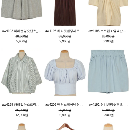
aw4192 허리밴딩숏팬츠_그레이
aw4196 허리뒷밴딩세로줄핀턱와이드팬츠_브라운
aw4195 스트랩조임넥반소매블라우스_연베이지
18,000원
35,000원
25,000원
5,900원
9,900원
6,900원
aw4189 카라밑단스트링세로줄오버핏블라우스_크림
aw4208 밴딩스퀘어넥허리뒷트임블라우스_블루
aw4192 허리밴딩숏팬츠_블루
36,000원
25,000원
18,000원
12,000원
6,900원
5,900원