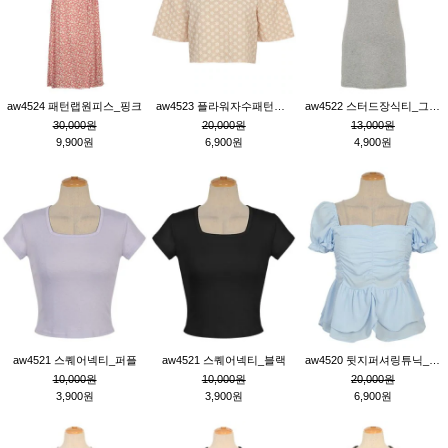
aw4524 패턴랩원피스_핑크
aw4523 플라워자수패턴튜닉_베이지
aw4522 스터드장식티_그레이
30,000원
20,000원
13,000원
9,900원
6,900원
4,900원
aw4521 스퀘어넥티_퍼플
aw4521 스퀘어넥티_블랙
aw4520 뒷지퍼셔링튜닉_블루
10,000원
10,000원
20,000원
3,900원
3,900원
6,900원