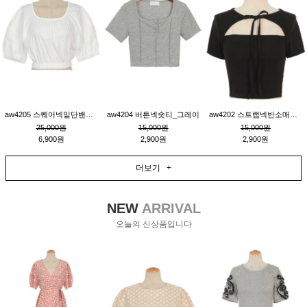
aw4205 스퀘어넥밑단밴딩숏블라우스_크림
aw4204 버튼넥숏티_그레이
aw4202 스트랩넥반소매숏티_블랙
25,000원
15,000원
15,000원
6,900원
2,900원
2,900원
더보기 +
NEW
ARRIVAL
오늘의 신상품입니다