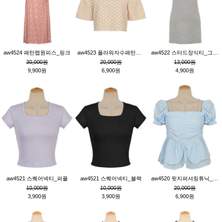
aw4524 패턴랩원피스_핑크
aw4523 플라워자수패턴튜닉_베이지
aw4522 스터드장식티_그레이
30,000원
20,000원
13,000원
9,900원
6,900원
4,900원
aw4521 스퀘어넥티_퍼플
aw4521 스퀘어넥티_블랙
aw4520 뒷지퍼셔링튜닉_블루
10,000원
10,000원
20,000원
3,900원
3,900원
6,900원