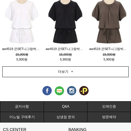
aw4519 끈SET나그랑박시티_크림
aw4519 끈SET나그랑박시티_블랙
aw4519 끈SET나그랑박시티_브라운
15,000원
15,000원
15,000원
5,900원
5,900원
5,900원
더보기 +
공지사항
Q&A
도매인증
이노빌 구매후기
상생점 문의
방문예약
CS CENTER
BANKING