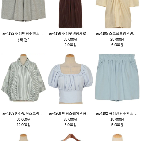
aw4192 허리밴딩숏팬츠_그레이
aw4196 허리뒷밴딩세로줄핀턱와이드팬츠_브라운
aw4195 스트랩조임넥반소매블라우스_연베이지
(품절)
35,000원
25,000원
9,900원
6,900원
aw4189 카라밑단스트링세로줄오버핏블라우스_크림
aw4208 밴딩스퀘어넥허리뒷트임블라우스_블루
aw4192 허리밴딩숏팬츠_블루
36,000원
25,000원
18,000원
12,000원
6,900원
5,900원