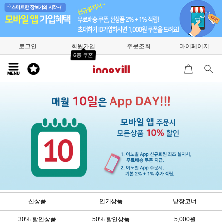
로그인
회원가입
주문조회
마이페이지
6종 쿠폰
신상품
인기상품
낱장코너
30% 할인상품
50% 할인상품
5,000원