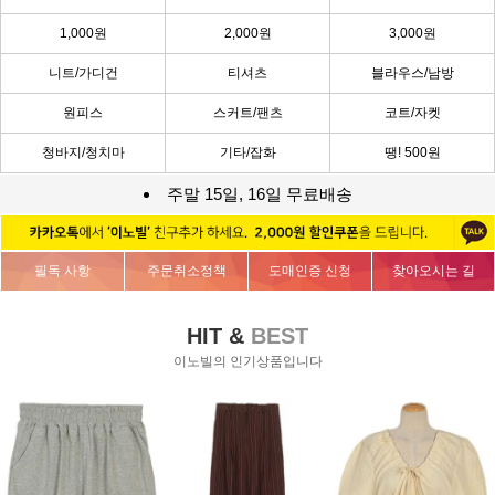
1,000원
2,000원
3,000원
니트/가디건
티셔츠
블라우스/남방
원피스
스커트/팬츠
코트/자켓
청바지/청치마
기타/잡화
땡! 500원
주말 15일, 16일 무료배송
필독 사항
주문취소정책
도매인증 신청
찾아오시는 길
HIT &
BEST
이노빌의 인기상품입니다