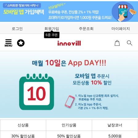
로그인
회원가입
주문조회
마이페이지
6종 쿠폰
신상품
인기상품
낱장코너
30% 할인상품
50% 할인상품
5,000원