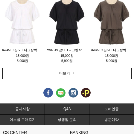
aw4519 끈SET나그랑박시티_크림
aw4519 끈SET나그랑박시티_블랙
aw4519 끈SET나그랑박시티_브라운
15,000원
15,000원
15,000원
5,900원
5,900원
5,900원
더보기 +
공지사항
Q&A
도매인증
이노빌 구매후기
상생점 문의
방문예약
CS CENTER
BANKING