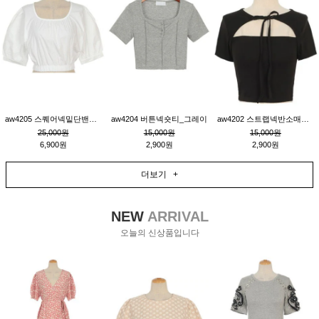
aw4205 스퀘어넥밑단밴딩숏블라우스_크림
aw4204 버튼넥숏티_그레이
aw4202 스트랩넥반소매숏티_블랙
25,000원
15,000원
15,000원
6,900원
2,900원
2,900원
더보기 +
NEW
ARRIVAL
오늘의 신상품입니다