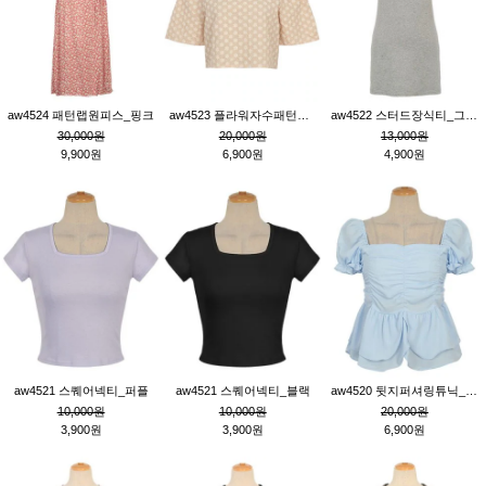
aw4524 패턴랩원피스_핑크
aw4523 플라워자수패턴튜닉_베이지
aw4522 스터드장식티_그레이
30,000원
20,000원
13,000원
9,900원
6,900원
4,900원
aw4521 스퀘어넥티_퍼플
aw4521 스퀘어넥티_블랙
aw4520 뒷지퍼셔링튜닉_블루
10,000원
10,000원
20,000원
3,900원
3,900원
6,900원