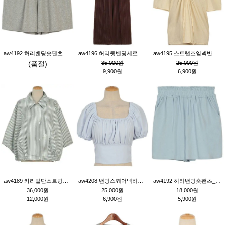
aw4192 허리밴딩숏팬츠_그레이
aw4196 허리뒷밴딩세로줄핀턱와이드팬츠_브라운
aw4195 스트랩조임넥반소매블라우스_연베이지
(품절)
35,000원
25,000원
9,900원
6,900원
aw4189 카라밑단스트링세로줄오버핏블라우스_크림
aw4208 밴딩스퀘어넥허리뒷트임블라우스_블루
aw4192 허리밴딩숏팬츠_블루
36,000원
25,000원
18,000원
12,000원
6,900원
5,900원