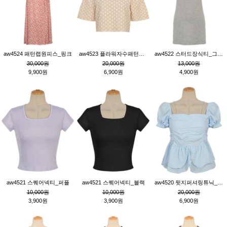
aw4524 패턴랩원피스_핑크
aw4523 플라워자수패턴튜닉_베이지
aw4522 스터드장식티_그레이
30,000원
20,000원
13,000원
9,900원
6,900원
4,900원
aw4521 스퀘어넥티_퍼플
aw4521 스퀘어넥티_블랙
aw4520 뒷지퍼셔링튜닉_블루
10,000원
10,000원
20,000원
3,900원
3,900원
6,900원