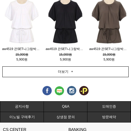
aw4519 끈SET나그랑박시티_크림
aw4519 끈SET나그랑박시티_블랙
aw4519 끈SET나그랑박시티_브라운
15,000원
15,000원
15,000원
5,900원
5,900원
5,900원
더보기 +
공지사항
Q&A
도매인증
이노빌 구매후기
상생점 문의
방문예약
CS CENTER
BANKING