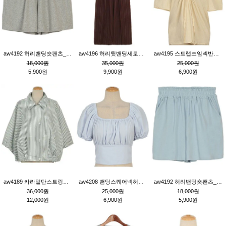
aw4192 허리밴딩숏팬츠_그레이
aw4196 허리뒷밴딩세로줄핀턱와이드팬츠_브라운
aw4195 스트랩조임넥반소매블라우스_연베이지
18,000원
35,000원
25,000원
5,900원
9,900원
6,900원
aw4189 카라밑단스트링세로줄오버핏블라우스_크림
aw4208 밴딩스퀘어넥허리뒷트임블라우스_블루
aw4192 허리밴딩숏팬츠_블루
36,000원
25,000원
18,000원
12,000원
6,900원
5,900원