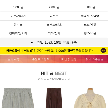
1,000원
2,000원
3,000원
니트/가디건
티셔츠
블라우스/남방
원피스
스커트/팬츠
코트/자켓
청바지/청치마
기타/잡화
땡! 500원
주말 15일, 16일 무료배송
필독 사항
주문취소정책
도매인증 신청
찾아오시는 길
HIT &
BEST
이노빌의 인기상품입니다