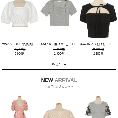
aw4205 스퀘어넥밑단밴딩숏블라우스_크림
aw4204 버튼넥숏티_그레이
aw4202 스트랩넥반소매숏티_블랙
25,000원
15,000원
15,000원
6,900원
2,900원
2,900원
더보기 +
NEW
ARRIVAL
오늘의 신상품입니다