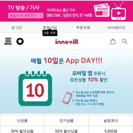
로그인
회원가입
주문조회
마이페이지
6종 쿠폰
신상품
인기상품
낱장코너
30% 할인상품
50% 할인상품
5,000원