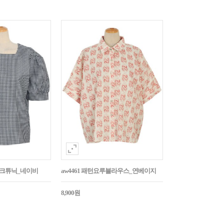
매체크튜닉_네이비
aw4461 패턴요루블라우스_연베이지
8,900원