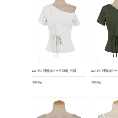
aw4457 언발숄더스트링티_크림
aw4457 언발숄
3,900원
3,900원