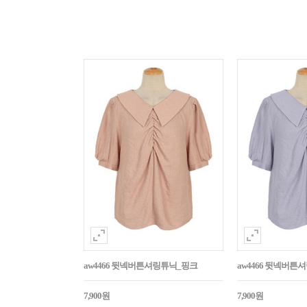
aw4466 뒷넥버튼셔링튜닉_핑크
aw4466 뒷넥버튼
7,900원
7,900원