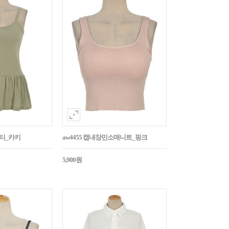
시티_카키
aw4455 캡내장민소매니트_핑크
5,900원