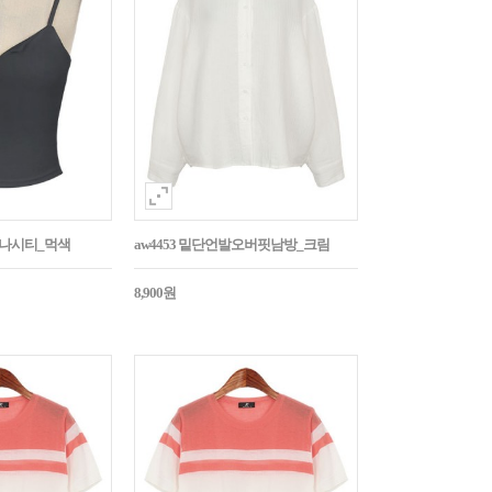
트나시티_먹색
aw4453 밑단언발오버핏남방_크림
8,900원