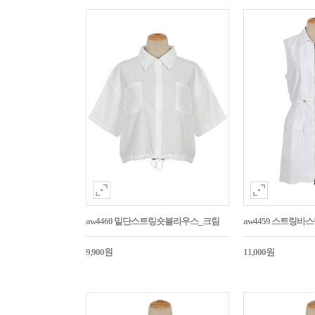
aw4460 밑단스트링숏블라우스_크림
aw4459 스트링
9,900원
11,000원