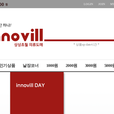
LOGIN
JOIN
M
* 주문취소 제한 *
* 상품up-date시간 *
인기상품
낱장코너
1000원
2000원
3000원
5000