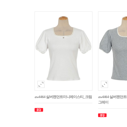
aw4464 실버팬던트미니레이스티_크림
aw4464 실버팬
그레이