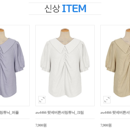
셔링튜닉_퍼플
aw4466 뒷넥버튼셔링튜닉_크림
aw4466 뒷넥버
7,900원
7,900원