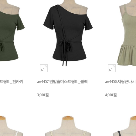
더스트링티_진카키
aw4457 언발숄더스트링티_블랙
aw4456 셔링끈나
3,900원
4,900원