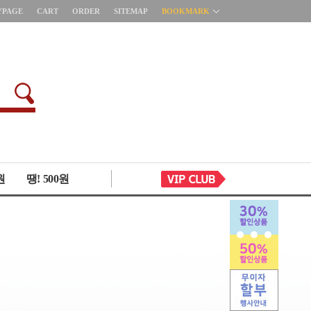
YPAGE
CART
ORDER
SITEMAP
BOOKMARK
원
땡! 500원