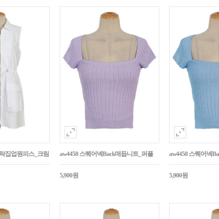
바스락집업원피스_크림
aw4458 스퀘어넥Back매듭니트_퍼플
aw4458 스퀘어넥
5,900원
5,900원