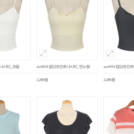
트나시티_크림
aw4454 접단포인트나시티_연노랑
aw4454 접단포인
2,200원
2,200원