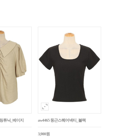
튼셔링튜닉_베이지
aw4465 둥근스퀘어넥티_블랙
3,900원