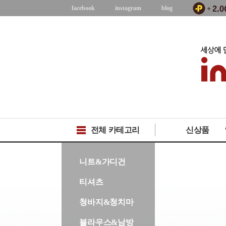
facebook
instagram
blog
전체 카테고리
신상품
-->
니트&가디건
티셔츠
청바지&청치마
블라우스&남방