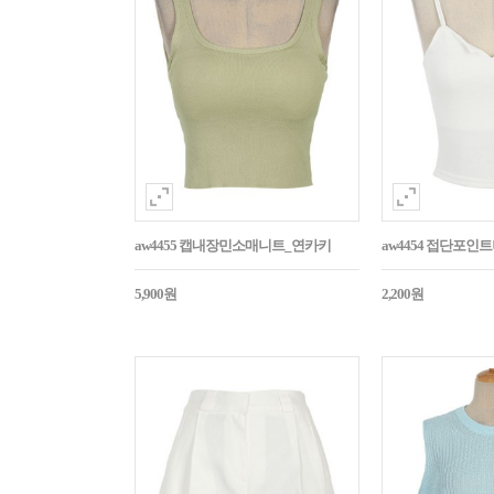
aw4455 캡내장민소매니트_연카키
aw4454 접단포인
5,900원
2,200원