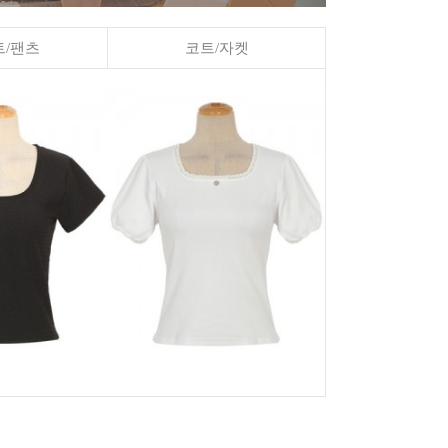
/팬츠
코트/자켓