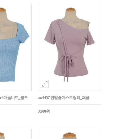
Back매듭니트_블루
aw4457 언발숄더스트링티_퍼플
3,900원