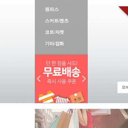
원피스
스커트/팬츠
코트/자켓
기타/잡화
모바