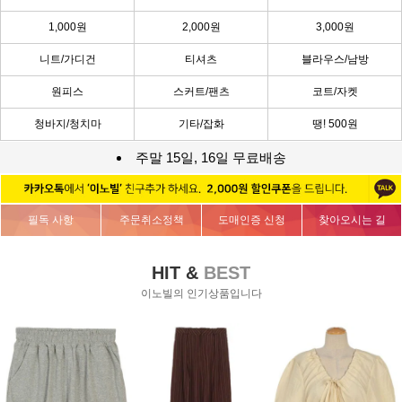
1,000원
2,000원
3,000원
니트/가디건
티셔츠
블라우스/남방
원피스
스커트/팬츠
코트/자켓
청바지/청치마
기타/잡화
땡! 500원
주말 15일, 16일 무료배송
필독 사항
주문취소정책
도매인증 신청
찾아오시는 길
HIT &
BEST
이노빌의 인기상품입니다