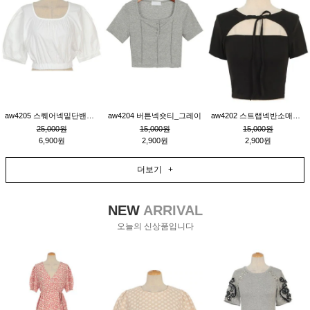
aw4205 스퀘어넥밑단밴딩숏블라우스_크림
aw4204 버튼넥숏티_그레이
aw4202 스트랩넥반소매숏티_블랙
25,000원
15,000원
15,000원
6,900원
2,900원
2,900원
더보기 +
NEW
ARRIVAL
오늘의 신상품입니다