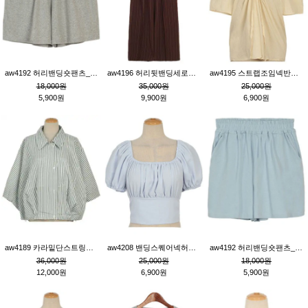
aw4192 허리밴딩숏팬츠_그레이
aw4196 허리뒷밴딩세로줄핀턱와이드팬츠_브라운
aw4195 스트랩조임넥반소매블라우스_연베이지
18,000원
35,000원
25,000원
5,900원
9,900원
6,900원
aw4189 카라밑단스트링세로줄오버핏블라우스_크림
aw4208 밴딩스퀘어넥허리뒷트임블라우스_블루
aw4192 허리밴딩숏팬츠_블루
36,000원
25,000원
18,000원
12,000원
6,900원
5,900원