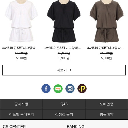
aw4519 끈SET나그랑박시티_크림
aw4519 끈SET나그랑박시티_블랙
aw4519 끈SET나그랑박시티_브라운
15,000원
15,000원
15,000원
5,900원
5,900원
5,900원
더보기 +
공지사항
Q&A
도매인증
이노빌 구매후기
상생점 문의
방문예약
CS CENTER
BANKING