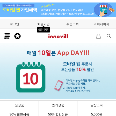
로그인
회원가입
주문조회
마이페이지
6종 쿠폰
신상품
인기상품
낱장코너
30% 할인상품
50% 할인상품
5,000원