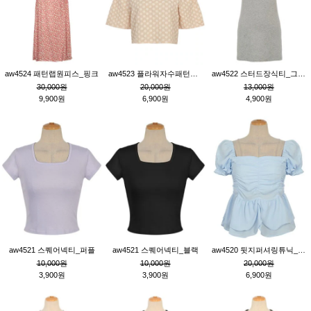
aw4524 패턴랩원피스_핑크
aw4523 플라워자수패턴튜닉_베이지
aw4522 스터드장식티_그레이
30,000원
20,000원
13,000원
9,900원
6,900원
4,900원
aw4521 스퀘어넥티_퍼플
aw4521 스퀘어넥티_블랙
aw4520 뒷지퍼셔링튜닉_블루
10,000원
10,000원
20,000원
3,900원
3,900원
6,900원