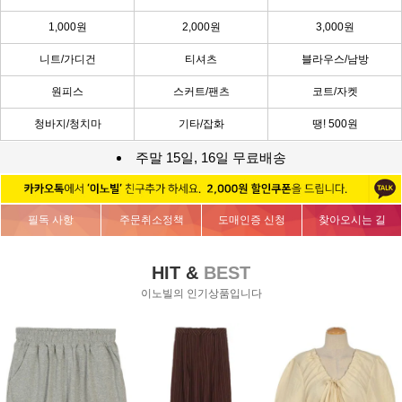
1,000원
2,000원
3,000원
니트/가디건
티셔츠
블라우스/남방
원피스
스커트/팬츠
코트/자켓
청바지/청치마
기타/잡화
땡! 500원
주말 15일, 16일 무료배송
필독 사항
주문취소정책
도매인증 신청
찾아오시는 길
HIT &
BEST
이노빌의 인기상품입니다