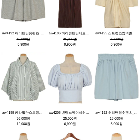
aw4192 허리밴딩숏팬츠_그레이
aw4196 허리뒷밴딩세로줄핀턱와이드팬츠_브라운
aw4195 스트랩조임넥반소매블라우스_연베이지
18,000원
35,000원
25,000원
5,900원
9,900원
6,900원
aw4189 카라밑단스트링세로줄오버핏블라우스_크림
aw4208 밴딩스퀘어넥허리뒷트임블라우스_블루
aw4192 허리밴딩숏팬츠_블루
36,000원
25,000원
18,000원
12,000원
6,900원
5,900원