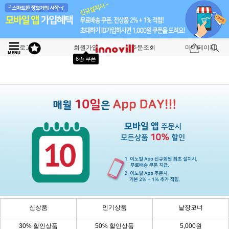
로그인
회원가입
주문조회
마이페이지
6종 쿠폰
신상품
인기상품
낱장코너
30% 할인상품
50% 할인상품
5,000원