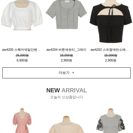
aw4205 스퀘어넥밑단밴딩숏블라우스_크림
aw4204 버튼넥숏티_그레이
aw4202 스트랩넥반소매숏티_블랙
25,000원
15,000원
15,000원
6,900원
2,900원
2,900원
더보기 +
NEW
ARRIVAL
오늘의 신상품입니다