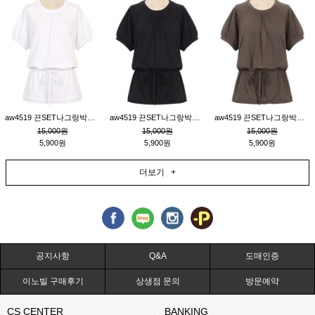
aw4519 끈SET나그랑박시티_크림
aw4519 끈SET나그랑박시티_블랙
aw4519 끈SET나그랑박시티_브라운
15,000원
15,000원
15,000원
5,900원
5,900원
5,900원
더보기 +
공지사항
Q&A
도매인증
이노빌 구매후기
상생점 문의
방문예약
CS CENTER
BANKING