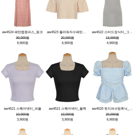
aw4524 패턴랩원피스_핑크
aw4523 플라워자수패턴튜닉_베이지
aw4522 스터드장식티_그레이
30,000원
20,000원
13,000원
9,900원
6,900원
4,900원
aw4521 스퀘어넥티_퍼플
aw4521 스퀘어넥티_블랙
aw4520 뒷지퍼셔링튜닉_블루
10,000원
10,000원
20,000원
3,900원
3,900원
6,900원