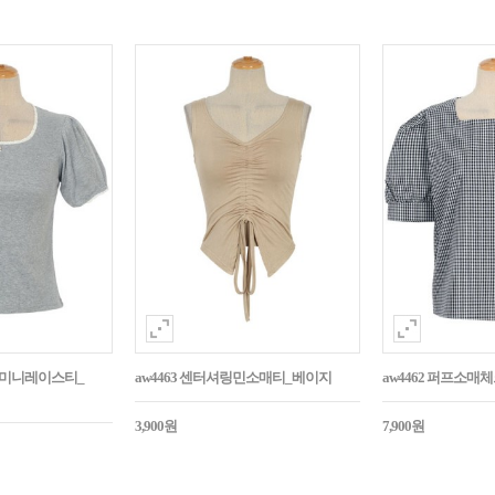
던트미니레이스티_
aw4463 센터셔링민소매티_베이지
aw4462 퍼프소
3,900원
7,900원