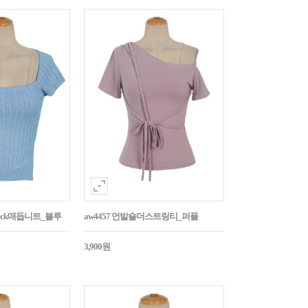
Back매듭니트_블루
aw4457 언발숄더스트링티_퍼플
3,900원