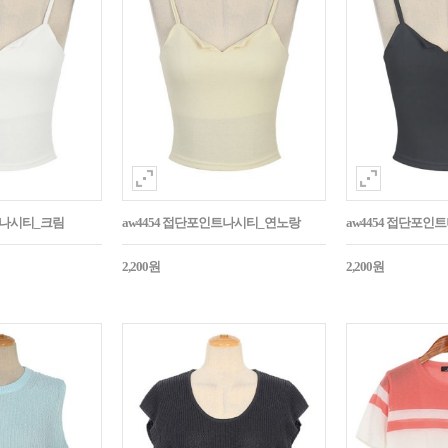
트나시티_크림
aw4454 접단포인트나시티_연노랑
aw4454 접단포인
2,200원
2,200원