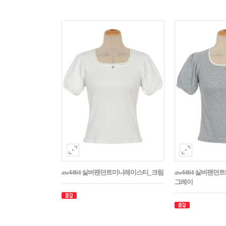
aw4464 실버팬던트미니레이스티_크림
aw4464 실버팬
그레이