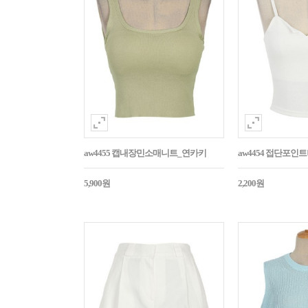
aw4455 캡내장민소매니트_연카키
aw4454 접단포인
5,900원
2,200원