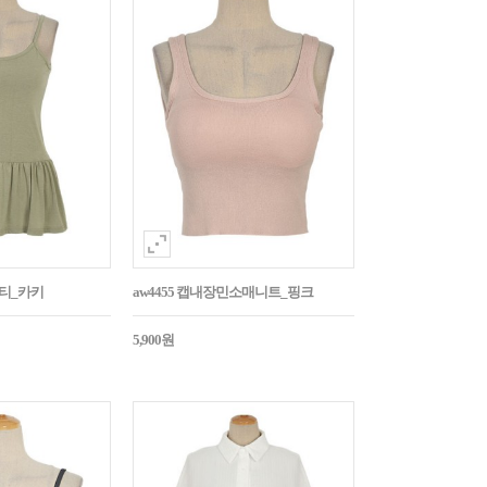
시티_카키
aw4455 캡내장민소매니트_핑크
5,900원