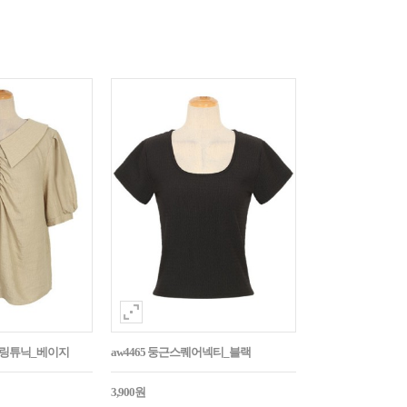
튼셔링튜닉_베이지
aw4465 둥근스퀘어넥티_블랙
3,900원