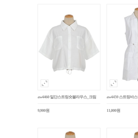
aw4460 밑단스트링숏블라우스_크림
aw4459 스트링
9,900원
11,000원