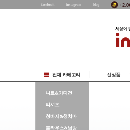
facebook
instagram
blog
전체 카테고리
신상품
-->
니트&가디건
티셔츠
청바지&청치마
블라우스&남방