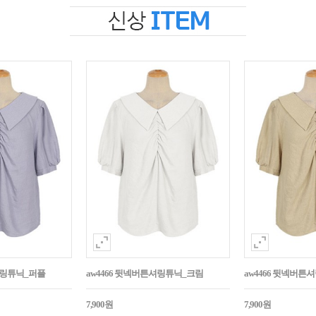
셔링튜닉_퍼플
aw4466 뒷넥버튼셔링튜닉_크림
aw4466 뒷넥버
7,900원
7,900원