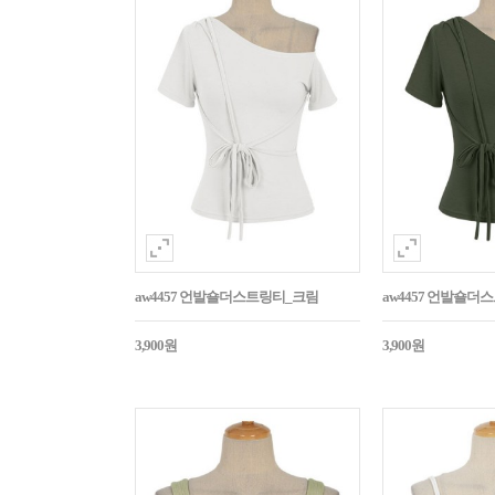
aw4457 언발숄더스트링티_크림
aw4457 언발숄
3,900원
3,900원