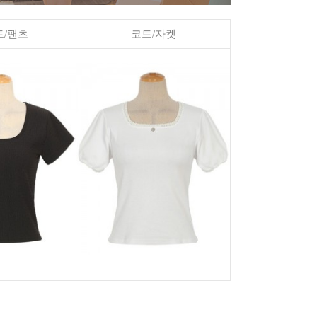
/팬츠
코트/자켓