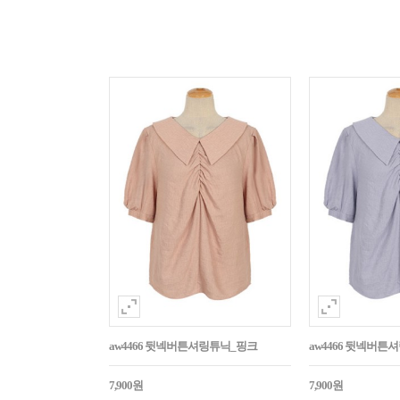
aw4466 뒷넥버튼셔링튜닉_핑크
aw4466 뒷넥버튼
7,900원
7,900원