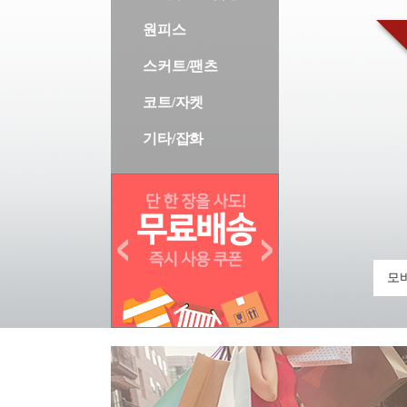
원피스
스커트/팬츠
코트/자켓
기타/잡화
모바