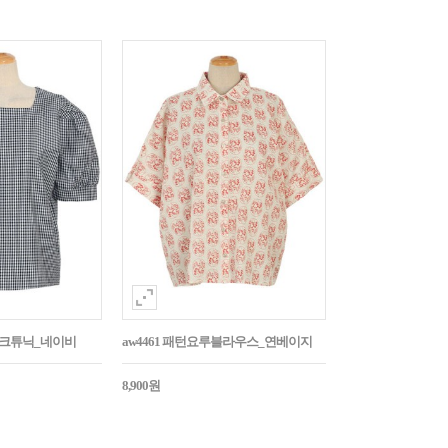
매체크튜닉_네이비
aw4461 패턴요루블라우스_연베이지
8,900원