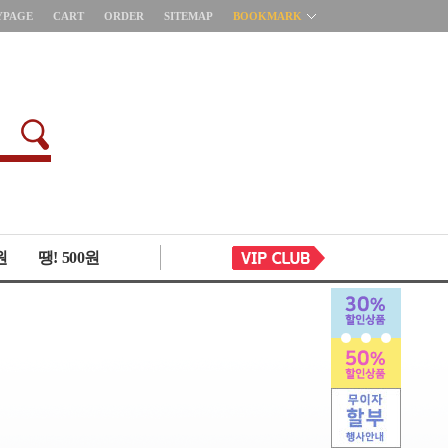
YPAGE
CART
ORDER
SITEMAP
BOOKMARK
원
땡! 500원