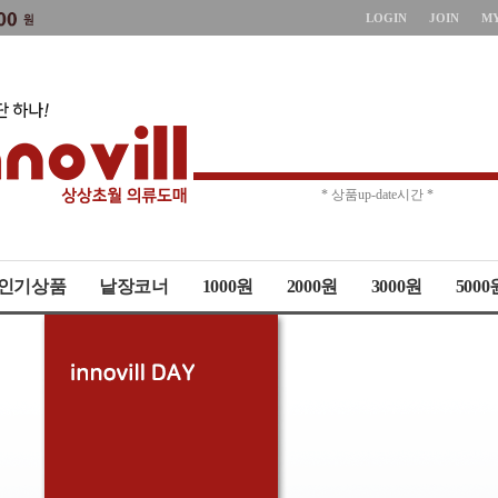
LOGIN
JOIN
M
* 주문취소 제한 *
* 상품up-date시간 *
인기상품
낱장코너
1000원
2000원
3000원
5000