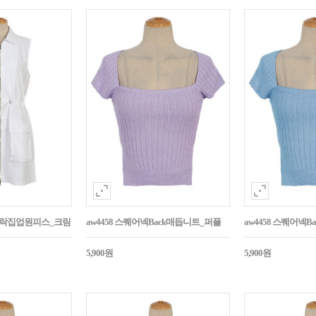
바스락집업원피스_크림
aw4458 스퀘어넥Back매듭니트_퍼플
aw4458 스퀘어넥
5,900원
5,900원