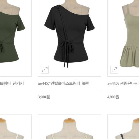
더스트링티_진카키
aw4457 언발숄더스트링티_블랙
aw4456 셔링끈나
3,900원
4,900원