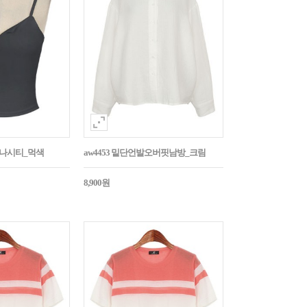
트나시티_먹색
aw4453 밑단언발오버핏남방_크림
8,900원