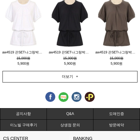
aw4519 끈SET나그랑박시티_크림
aw4519 끈SET나그랑박시티_블랙
aw4519 끈SET나그랑박시티_브라운
15,000원
15,000원
15,000원
5,900원
5,900원
5,900원
더보기 +
공지사항
Q&A
도매인증
이노빌 구매후기
상생점 문의
방문예약
CS CENTER
BANKING