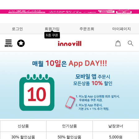
로그인
회원가입
주문조회
마이페이지
6종 쿠폰
신상품
인기상품
낱장코너
30% 할인상품
50% 할인상품
5,000원