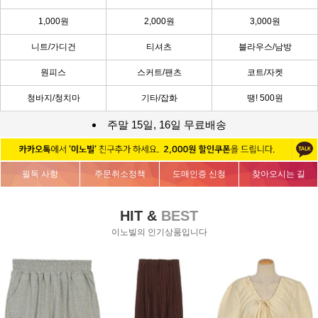
1,000원
2,000원
3,000원
니트/가디건
티셔츠
블라우스/남방
원피스
스커트/팬츠
코트/자켓
청바지/청치마
기타/잡화
땡! 500원
주말 15일, 16일 무료배송
필독 사항
주문취소정책
도매인증 신청
찾아오시는 길
HIT &
BEST
이노빌의 인기상품입니다