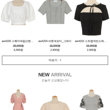
aw4205 스퀘어넥밑단밴딩숏블라우스_크림
aw4204 버튼넥숏티_그레이
aw4202 스트랩넥반소매숏티_블랙
25,000원
15,000원
15,000원
6,900원
2,900원
2,900원
더보기 +
NEW
ARRIVAL
오늘의 신상품입니다