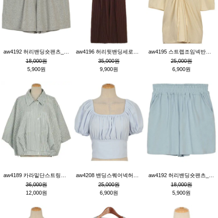
aw4192 허리밴딩숏팬츠_그레이
aw4196 허리뒷밴딩세로줄핀턱와이드팬츠_브라운
aw4195 스트랩조임넥반소매블라우스_연베이지
18,000원
35,000원
25,000원
5,900원
9,900원
6,900원
aw4189 카라밑단스트링세로줄오버핏블라우스_크림
aw4208 밴딩스퀘어넥허리뒷트임블라우스_블루
aw4192 허리밴딩숏팬츠_블루
36,000원
25,000원
18,000원
12,000원
6,900원
5,900원