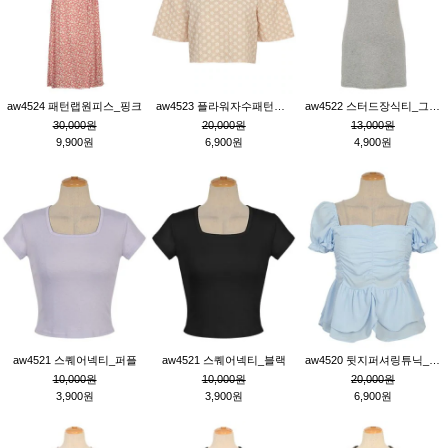
aw4524 패턴랩원피스_핑크
aw4523 플라워자수패턴튜닉_베이지
aw4522 스터드장식티_그레이
30,000원
20,000원
13,000원
9,900원
6,900원
4,900원
aw4521 스퀘어넥티_퍼플
aw4521 스퀘어넥티_블랙
aw4520 뒷지퍼셔링튜닉_블루
10,000원
10,000원
20,000원
3,900원
3,900원
6,900원