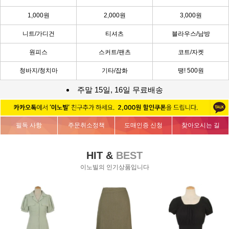
1,000원
2,000원
3,000원
니트/가디건
티셔츠
블라우스/남방
원피스
스커트/팬츠
코트/자켓
청바지/청치마
기타/잡화
땡! 500원
주말 15일, 16일 무료배송
필독 사항
주문취소정책
도매인증 신청
찾아오시는 길
HIT &
BEST
이노빌의 인기상품입니다