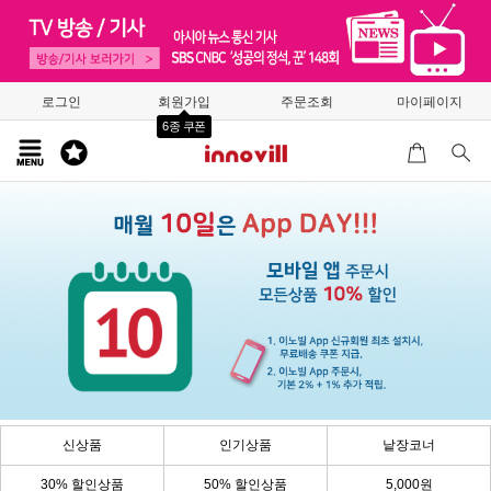
로그인
회원가입
주문조회
마이페이지
6종 쿠폰
신상품
인기상품
낱장코너
30% 할인상품
50% 할인상품
5,000원