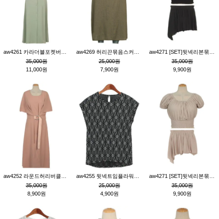
aw4261 카라더블포켓버튼원피스_카키
aw4269 허리끈묶음스커트_카키
aw4271 [SET]뒷넥리본묶음부분밴딩숏블라우스&허리밴딩스커트팬츠_블랙
35,000원
25,000원
35,000원
11,000원
7,900원
9,900원
aw4252 라운드허리버클원피스_핑크
aw4255 뒷넥트임플라워패턴티_블랙
aw4271 [SET]뒷넥리본묶음부분밴딩숏블라우스&허리밴딩스커트팬츠_베이지
35,000원
25,000원
35,000원
8,900원
4,900원
9,900원