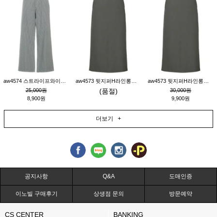
aw4574 스트라이프와이드팬츠_챠콜M
aw4573 뒷지퍼H라인롱스커트_연고동M
aw4573 뒷지퍼H라인롱스커트_연고동S
25,000원
(품절)
30,000원
8,900원
9,900원
더보기 +
공지사항
Q&A
도매인증
이노빌 구매후기
상생점 문의
방문예약
CS CENTER
BANKING