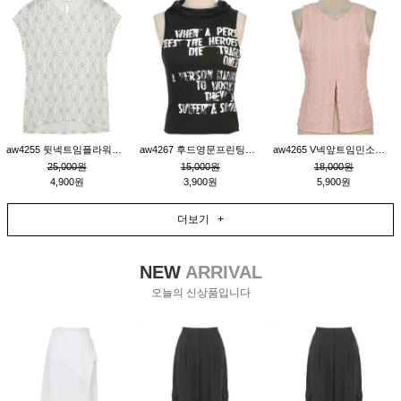
aw4255 뒷넥트임플라워패턴티_크림
aw4267 후드영문프린팅민소매티_블랙
aw4265 V넥앞트임민소매티블라우스_핑크
25,000원
15,000원
18,000원
4,900원
3,900원
5,900원
더보기 +
NEW
ARRIVAL
오늘의 신상품입니다