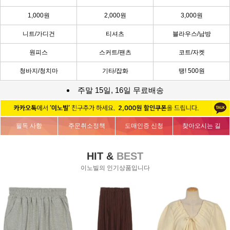
1,000원
2,000원
3,000원
니트/가디건
티셔츠
블라우스/남방
원피스
스커트/팬츠
코트/자켓
청바지/청치마
기타/잡화
땡! 500원
주말 15일, 16일 무료배송
필독 사항
주문취소정책
도매인증 신청
찾아오시는 길
HIT &
BEST
이노빌의 인기상품입니다