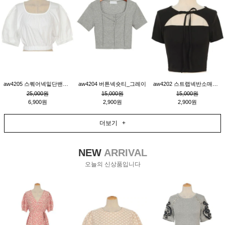
aw4205 스퀘어넥밑단밴딩숏블라우스_크림
aw4204 버튼넥숏티_그레이
aw4202 스트랩넥반소매숏티_블랙
25,000원
15,000원
15,000원
6,900원
2,900원
2,900원
더보기 +
NEW
ARRIVAL
오늘의 신상품입니다