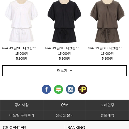
aw4519 끈SET나그랑박시티_크림
aw4519 끈SET나그랑박시티_블랙
aw4519 끈SET나그랑박시티_브라운
15,000원
15,000원
15,000원
5,900원
5,900원
5,900원
더보기 +
공지사항
Q&A
도매인증
이노빌 구매후기
상생점 문의
방문예약
CS CENTER
BANKING