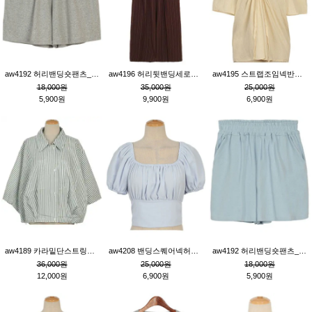
aw4192 허리밴딩숏팬츠_그레이
aw4196 허리뒷밴딩세로줄핀턱와이드팬츠_브라운
aw4195 스트랩조임넥반소매블라우스_연베이지
18,000원
35,000원
25,000원
5,900원
9,900원
6,900원
aw4189 카라밑단스트링세로줄오버핏블라우스_크림
aw4208 밴딩스퀘어넥허리뒷트임블라우스_블루
aw4192 허리밴딩숏팬츠_블루
36,000원
25,000원
18,000원
12,000원
6,900원
5,900원