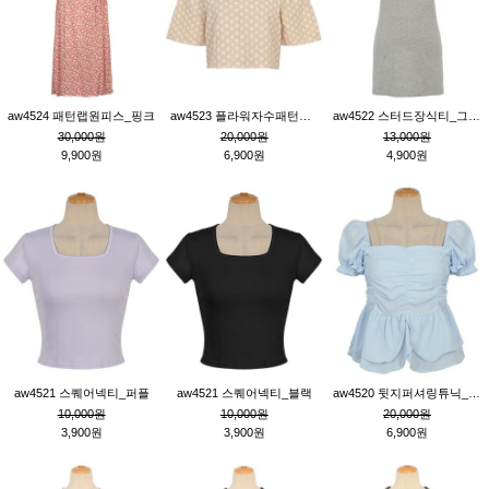
aw4524 패턴랩원피스_핑크
aw4523 플라워자수패턴튜닉_베이지
aw4522 스터드장식티_그레이
30,000원
20,000원
13,000원
9,900원
6,900원
4,900원
aw4521 스퀘어넥티_퍼플
aw4521 스퀘어넥티_블랙
aw4520 뒷지퍼셔링튜닉_블루
10,000원
10,000원
20,000원
3,900원
3,900원
6,900원