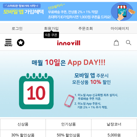
로그인
회원가입
주문조회
마이페이지
6종 쿠폰
신상품
인기상품
낱장코너
30% 할인상품
50% 할인상품
5,000원