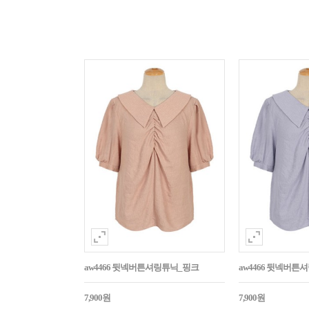
aw4466 뒷넥버튼셔링튜닉_핑크
aw4466 뒷넥버튼
7,900원
7,900원