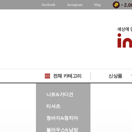
facebook
instagram
blog
전체 카테고리
신상품
-->
니트&가디건
티셔츠
청바지&청치마
블라우스&남방