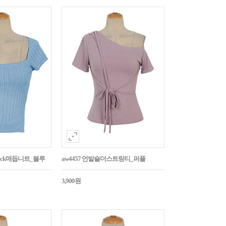
Back매듭니트_블루
aw4457 언발숄더스트링티_퍼플
3,900원