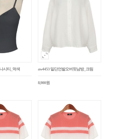
트나시티_먹색
aw4453 밑단언발오버핏남방_크림
8,900원