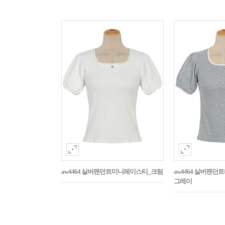
aw4464 실버팬던트미니레이스티_크림
aw4464 실버팬
그레이