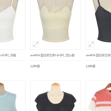
트나시티_크림
aw4454 접단포인트나시티_연노랑
aw4454 접단포인
2,200원
2,200원