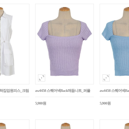
바스락집업원피스_크림
aw4458 스퀘어넥Back매듭니트_퍼플
aw4458 스퀘어넥
5,900원
5,900원