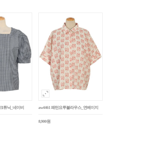
매체크튜닉_네이비
aw4461 패턴요루블라우스_연베이지
8,900원