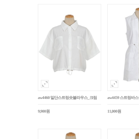
aw4460 밑단스트링숏블라우스_크림
aw4459 스트링
9,900원
11,000원