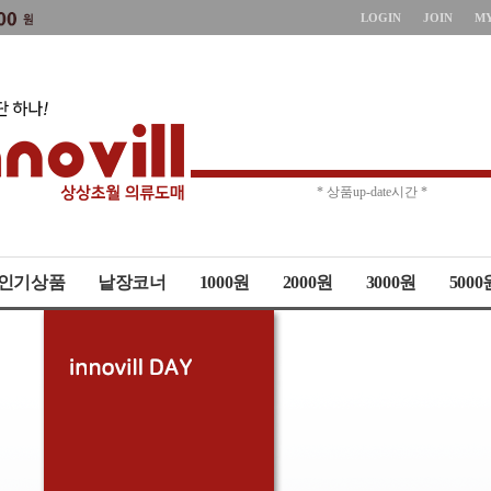
LOGIN
JOIN
M
* 상품up-date시간 *
* 주문취소 제한 *
인기상품
낱장코너
1000원
2000원
3000원
5000