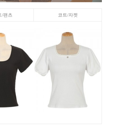
/팬츠
코트/자켓