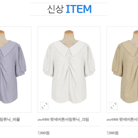
셔링튜닉_퍼플
aw4466 뒷넥버튼셔링튜닉_크림
aw4466 뒷넥버
7,900원
7,900원