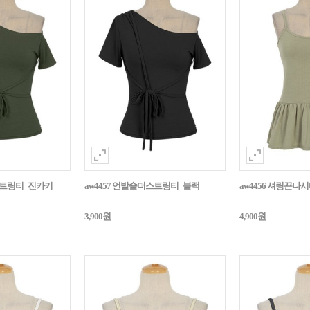
더스트링티_진카키
aw4457 언발숄더스트링티_블랙
aw4456 셔링끈나
3,900원
4,900원