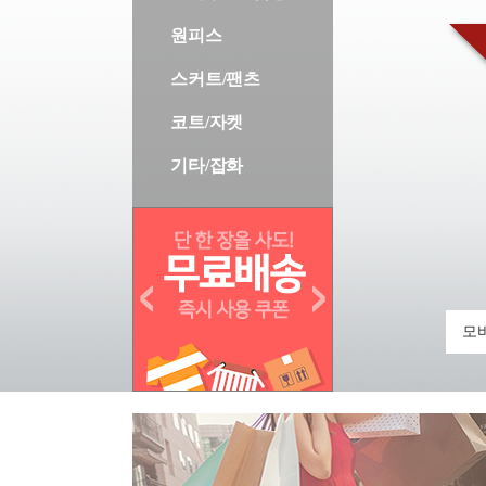
원피스
스커트/팬츠
코트/자켓
기타/잡화
모바