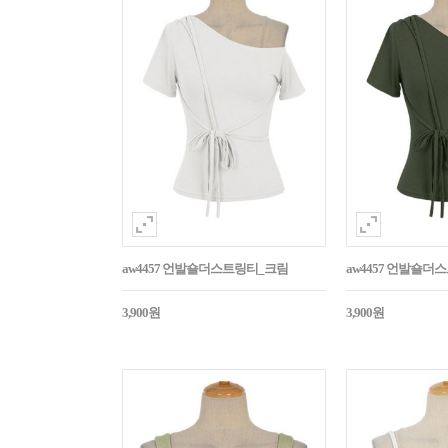
aw4457 언발숄더스트링티_크림
aw4457 언발숄
3,900원
3,900원