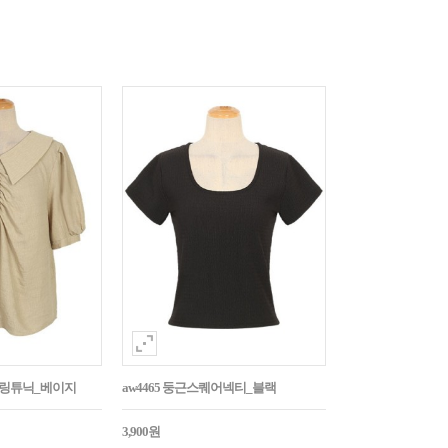
튼셔링튜닉_베이지
aw4465 둥근스퀘어넥티_블랙
3,900원