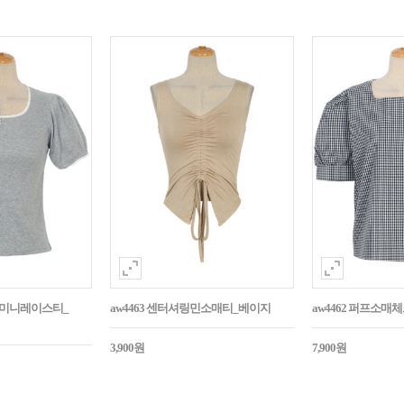
던트미니레이스티_
aw4463 센터셔링민소매티_베이지
aw4462 퍼프소
3,900원
7,900원