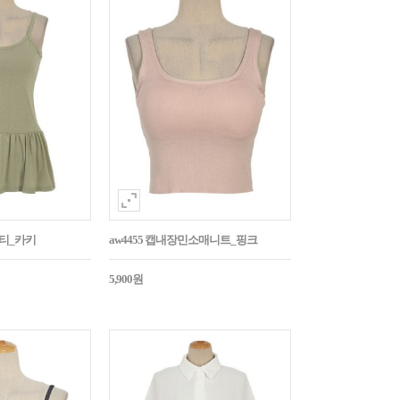
시티_카키
aw4455 캡내장민소매니트_핑크
5,900원