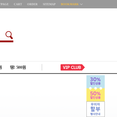
YPAGE
CART
ORDER
SITEMAP
BOOKMARK
원
땡! 500원