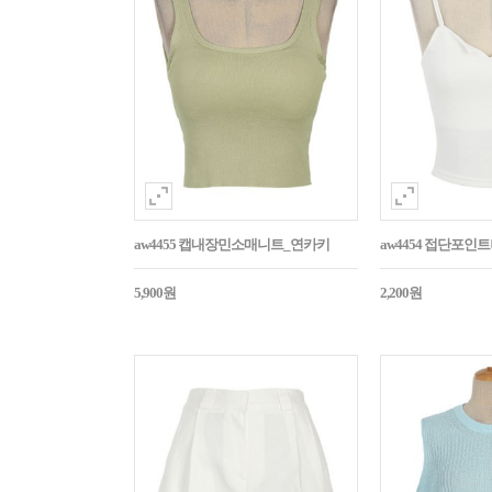
aw4455 캡내장민소매니트_연카키
aw4454 접단포인
5,900원
2,200원