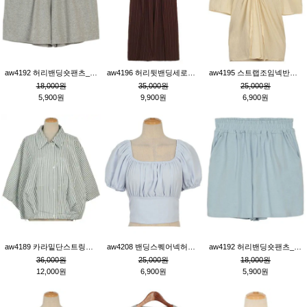
aw4192 허리밴딩숏팬츠_그레이
aw4196 허리뒷밴딩세로줄핀턱와이드팬츠_브라운
aw4195 스트랩조임넥반소매블라우스_연베이지
18,000원
35,000원
25,000원
5,900원
9,900원
6,900원
aw4189 카라밑단스트링세로줄오버핏블라우스_크림
aw4208 밴딩스퀘어넥허리뒷트임블라우스_블루
aw4192 허리밴딩숏팬츠_블루
36,000원
25,000원
18,000원
12,000원
6,900원
5,900원