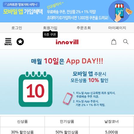
로그인
회원가입
주문조회
마이페이지
6종 쿠폰
신상품
인기상품
낱장코너
30% 할인상품
50% 할인상품
5,000원