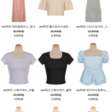
aw4524 패턴랩원피스_핑크
aw4523 플라워자수패턴튜닉_베이지
aw4522 스터드장식티_그레이
30,000원
20,000원
13,000원
9,900원
6,900원
4,900원
aw4521 스퀘어넥티_퍼플
aw4521 스퀘어넥티_블랙
aw4520 뒷지퍼셔링튜닉_블루
10,000원
10,000원
20,000원
3,900원
3,900원
6,900원