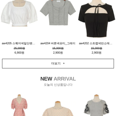
aw4205 스퀘어넥밑단밴딩숏블라우스_크림
aw4204 버튼넥숏티_그레이
aw4202 스트랩넥반소매숏티_블랙
25,000원
15,000원
15,000원
6,900원
2,900원
2,900원
더보기 +
NEW
ARRIVAL
오늘의 신상품입니다