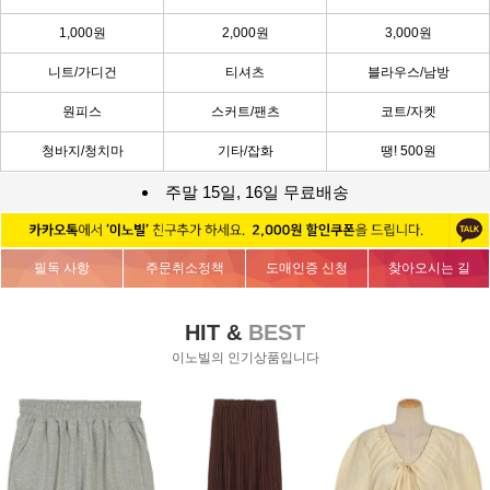
1,000원
2,000원
3,000원
니트/가디건
티셔츠
블라우스/남방
원피스
스커트/팬츠
코트/자켓
청바지/청치마
기타/잡화
땡! 500원
주말 15일, 16일 무료배송
필독 사항
주문취소정책
도매인증 신청
찾아오시는 길
HIT &
BEST
이노빌의 인기상품입니다