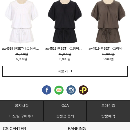
aw4519 끈SET나그랑박시티_크림
aw4519 끈SET나그랑박시티_블랙
aw4519 끈SET나그랑박시티_브라운
15,000원
15,000원
15,000원
5,900원
5,900원
5,900원
더보기 +
공지사항
Q&A
도매인증
이노빌 구매후기
상생점 문의
방문예약
CS CENTER
BANKING